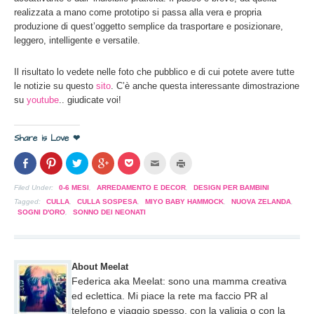
realizzata a mano come prototipo si passa alla vera e propria
produzione di quest’oggetto semplice da trasportare e posizionare,
leggero, intelligente e versatile.
Il risultato lo vedete nelle foto che pubblico e di cui potete avere tutte
le notizie su questo
sito
. C’è anche questa interessante dimostrazione
su
youtube
.. giudicate voi!
Share is Love ❤
Condividi
Clicca
Clicca
Clicca
Clicca
Clicca
Clicca
su
per
per
per
per
per
per
Facebook
condividere
condividere
condividere
condividere
inviare
stampare
(Si
su
su
su
su
l'articolo
(Si
Filed Under:
0-6 MESI
,
ARREDAMENTO E DECOR
,
DESIGN PER BAMBINI
apre
Pinterest
Twitter
Google+
Pocket
via
apre
in
(Si
(Si
(Si
(Si
mail
in
Tagged:
CULLA
,
CULLA SOSPESA
,
MIYO BABY HAMMOCK
,
NUOVA ZELANDA
,
una
apre
apre
apre
apre
ad
una
SOGNI D'ORO
,
SONNO DEI NEONATI
nuova
in
in
in
in
un
nuova
finestra)
una
una
una
una
amico
finestra)
nuova
nuova
nuova
nuova
(Si
finestra)
finestra)
finestra)
finestra)
apre
in
una
About Meelat
nuova
finestra)
Federica aka Meelat: sono una mamma creativa
ed eclettica. Mi piace la rete ma faccio PR al
telefono e viaggio spesso, con la valigia o con la