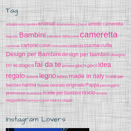
Tag
animali
arredo cameretta
abbigliamento bambini
Arredamento e Decor
cameretta
Bambini
bagnetto
calendario dell'avvento
cucina
culla
cartone
colori
creatività
carnevale
costruzioni
Design per Bambini
design per bambini
disegno
fai da te
idea
ecologico
gioco
giochi
DIY
giocattoli
legno
regalo
made in italy
lettino
mobili per
lavoretti
nanna
originale
Pappa
bambini
Natale
neonato
passeggino
riciclo
promosso
ricette per bambini
scuola
recensione
seggiolone
sponsored post
stickers
viaggio
Instagram Lovers