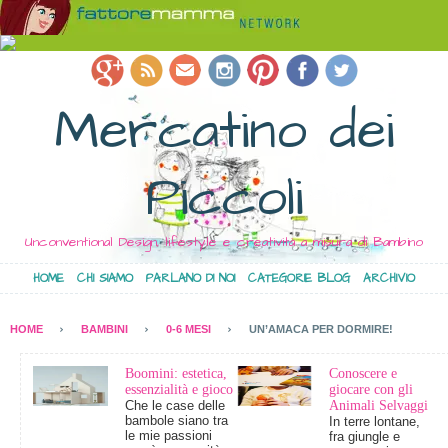
Mercatino dei
Piccoli
Unconventional Design, lifestyle e creatività a misura di Bambino
HOME
CHI SIAMO
PARLANO DI NOI
CATEGORIE BLOG
ARCHIVIO
HOME
BAMBINI
0-6 MESI
UN’AMACA PER DORMIRE!
Boomini: estetica,
Conoscere e
essenzialità e gioco
giocare con gli
Che le case delle
Animali Selvaggi
bambole siano tra
In terre lontane,
le mie passioni
fra giungle e