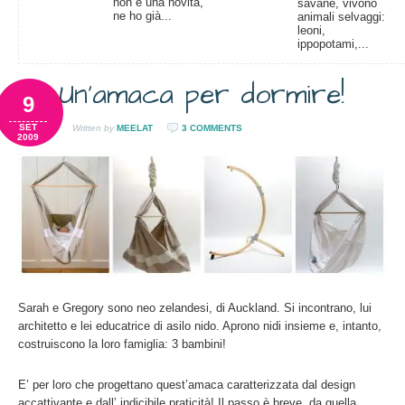
non è una novità,
savane, vivono
ne ho già...
animali selvaggi:
leoni,
ippopotami,...
Un’amaca per dormire!
9
SET
Written by
MEELAT
3 COMMENTS
2009
Sarah e Gregory sono neo zelandesi, di Auckland. Si incontrano, lui
architetto e lei educatrice di asilo nido. Aprono nidi insieme e, intanto,
costruiscono la loro famiglia: 3 bambini!
E’ per loro che progettano quest’amaca caratterizzata dal design
accattivante e dall’ indicibile praticità! Il passo è breve, da quella