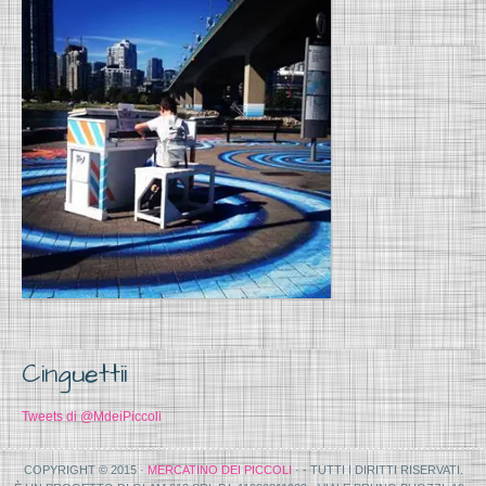
Cinguettii
Tweets di @MdeiPiccoli
COPYRIGHT © 2015 ·
MERCATINO DEI PICCOLI
· - TUTTI I DIRITTI RISERVATI.