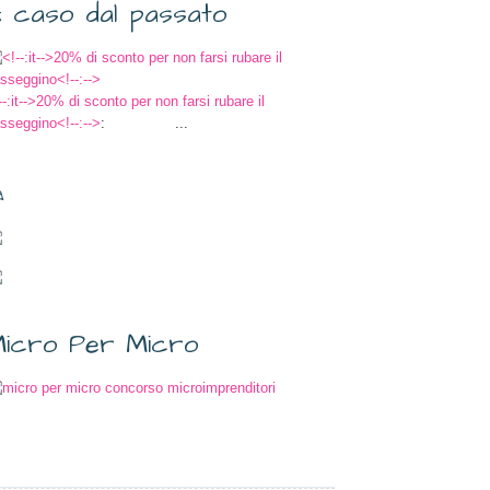
 caso dal passato
--:it-->20% di sconto per non farsi rubare il
sseggino<!--:-->
: ...
✎
icro Per Micro