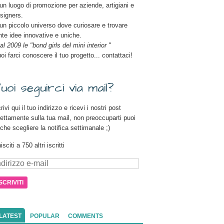
un luogo di promozione per aziende, artigiani e
signers.
un piccolo universo dove curiosare e trovare
nte idee innovative e uniche.
al 2009 le "bond girls del mini interior "
oi farci conoscere il tuo progetto... contattaci!
uoi seguirci via mail?
rivi qui il tuo indirizzo e ricevi i nostri post
rettamente sulla tua mail, non preoccuparti puoi
che scegliere la notifica settimanale ;)
isciti a 750 altri iscritti
dirizzo
il
LATEST
POPULAR
COMMENTS