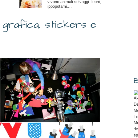
vivono animali selvaggi: leoni,
ippopotami,...
i, grafica, stickers e
B
Ak
De
Mo
Tr
Md
de
sp