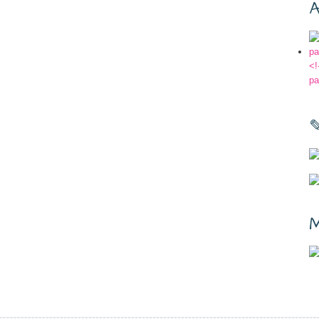
A
<!
pa
M