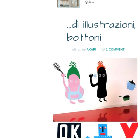
già...
…di illustrazion
30
bottoni
OTT
2009
Written by
AKARI
1 COMMENT