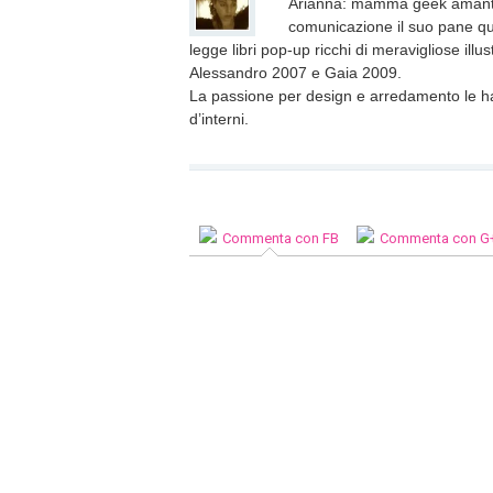
nuova
Arianna: mamma geek amante 
finestra)
comunicazione il suo pane quo
legge libri pop-up ricchi di meravigliose illustr
Alessandro 2007 e Gaia 2009.
La passione per design e arredamento le ha
d’interni.
Commenta con FB
Commenta con G