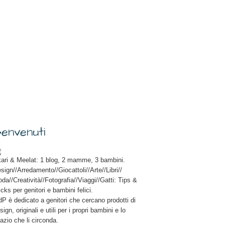
envenuti
ari & Meelat: 1 blog, 2 mamme, 3 bambini.
sign//Arredamento//Giocattoli//Arte//Libri//
da//Creatività//Fotografia//Viaggi//Gatti: Tips &
icks per genitori e bambini felici.
P è dedicato a genitori che cercano prodotti di
sign, originali e utili per i propri bambini e lo
azio che li circonda.