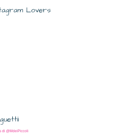
stagram Lovers
guettii
s di @MdeiPiccoli