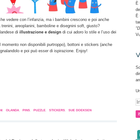
È 
de
È 
he vedere con l’infanzia, ma i bambini crescono e poi anche
ta
 trenini, areoplanini, bamboline e disegnini soft, giusto?
"D
olandese di
illustrazione e design
di cui adoro lo stile e l’uso dei
Vu
al momento non disponibili purtroppo), bottoni e stickers (anche
egnalandolo e poi può esser di ispirazione. Enjoy!
V
Sc
di
an
Un
a
pare
In
e-
NI
,
OLANDA
,
PINS
,
PUZZLE
,
STICKERS
,
SUE DOEKSEN
ma
a
tra)