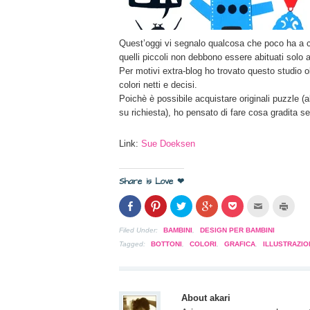
Quest’oggi vi segnalo qualcosa che poco ha a c
quelli piccoli non debbono essere abituati solo a
Per motivi extra-blog ho trovato questo studio 
colori netti e decisi.
Poichè è possibile acquistare originali puzzle (
su richiesta), ho pensato di fare cosa gradita s
Link:
Sue Doeksen
Share is Love ❤
Condividi
Clicca
Clicca
Clicca
Clicca
Clicca
Clicc
su
per
per
per
per
per
per
Facebook
condividere
condividere
condividere
condividere
inviare
stam
(Si
su
su
su
su
l'articolo
(Si
Filed Under:
BAMBINI
,
DESIGN PER BAMBINI
apre
Pinterest
Twitter
Google+
Pocket
via
apre
in
(Si
(Si
(Si
(Si
mail
in
Tagged:
BOTTONI
,
COLORI
,
GRAFICA
,
ILLUSTRAZIO
una
apre
apre
apre
apre
ad
una
nuova
in
in
in
in
un
nuov
finestra)
una
una
una
una
amico
fines
nuova
nuova
nuova
nuova
(Si
finestra)
finestra)
finestra)
finestra)
apre
in
About akari
una