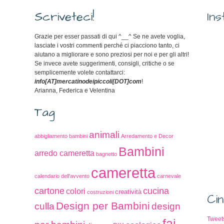
Scriveteci!
In
Grazie per esser passati di qui ^__^ Se ne avete voglia,
lasciate i vostri commenti perché ci piacciono tanto, ci
aiutano a migliorare e sono preziosi per noi e per gli altri!
Se invece avete suggerimenti, consigli, critiche o se
semplicemente volete contattarci:
info[AT]mercatinodeipiccoli[DOT]com
!
Arianna, Federica e Velentina
Tag
animali
abbigliamento bambini
Arredamento e Decor
Bambini
arredo cameretta
bagnetto
cameretta
calendario dell'avvento
carnevale
cucina
cartone
colori
creatività
costruzioni
Cin
Design per Bambini
culla
design
Tweet
fai