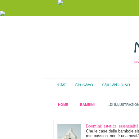
Un
HOME
CHI SIAMO
PARLANO DI NOI
HOME
BAMBINI
…DI ILLUSTRAZION
Boomini: estetica, essenzialità
Che le case delle bambole sia
mie passioni non è una novit