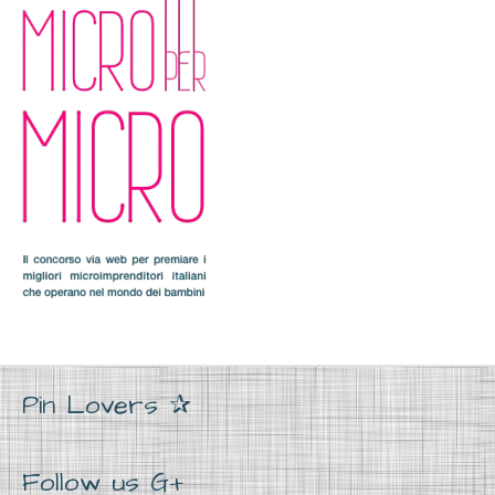
Pin Lovers ✰
Follow us G+