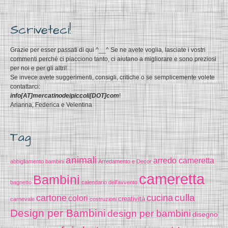
Scriveteci!
Grazie per esser passati di qui ^__^ Se ne avete voglia, lasciate i vostri
commenti perché ci piacciono tanto, ci aiutano a migliorare e sono preziosi
per noi e per gli altri!
Se invece avete suggerimenti, consigli, critiche o se semplicemente volete
contattarci:
info[AT]mercatinodeipiccoli[DOT]com
!
Arianna, Federica e Velentina
Tag
animali
arredo cameretta
abbigliamento bambini
Arredamento e Decor
cameretta
Bambini
bagnetto
calendario dell'avvento
cucina
culla
cartone
colori
creatività
carnevale
costruzioni
Design per Bambini
design per bambini
disegno