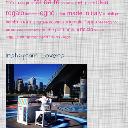
fai da te
idea
ecologico
gioco
giochi
DIY
giocattoli
legno
regalo
made in italy
lettino
mobili per
lavoretti
nanna
originale
Pappa
bambini
Natale
neonato
passeggino
riciclo
promosso
ricette per bambini
scuola
recensione
seggiolone
sponsored post
stickers
viaggio
Instagram Lovers