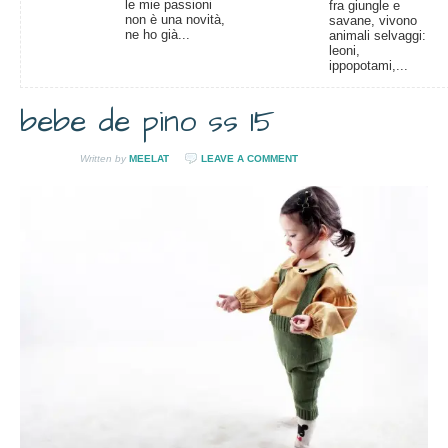
le mie passioni
fra giungle e
non è una novità,
savane, vivono
ne ho già...
animali selvaggi:
leoni,
ippopotami,...
bebe de pino ss 15
Written by
MEELAT
LEAVE A COMMENT