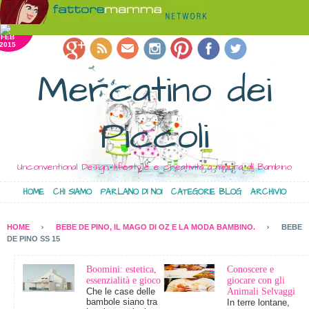
5
FEB
2015
Mercatino dei
Piccoli
Unconventional Design, lifestyle e creatività a misura di Bambino
HOME
CHI SIAMO
PARLANO DI NOI
CATEGORIE BLOG
ARCHIVIO
HOME
BEBE DE PINO, IL MAGO DI OZ E LA MODA BAMBINO.
BEBE
DE PINO SS 15
Boomini: estetica,
Conoscere e
essenzialità e gioco
giocare con gli
Che le case delle
Animali Selvaggi
bambole siano tra
In terre lontane,