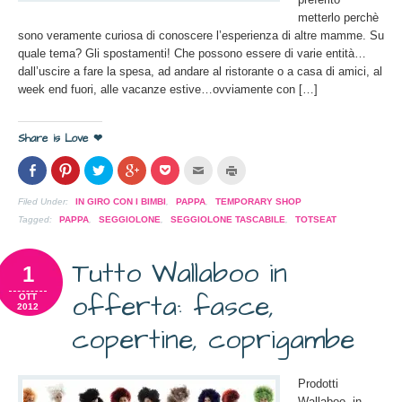
metterlo perchè
sono veramente curiosa di conoscere l’esperienza di altre mamme. Su
quale tema? Gli spostamenti! Che possono essere di varie entità…
dall’uscire a fare la spesa, ad andare al ristorante o a casa di amici, al
week end fuori, alle vacanze estive…ovviamente con […]
Share is Love ❤
Condividi
Clicca
Clicca
Clicca
Clicca
Clicca
Clicca
su
per
per
per
per
per
per
Facebook
condividere
condividere
condividere
condividere
inviare
stampare
(Si
su
su
su
su
l'articolo
(Si
Filed Under:
IN GIRO CON I BIMBI
,
PAPPA
,
TEMPORARY SHOP
apre
Pinterest
Twitter
Google+
Pocket
via
apre
in
(Si
(Si
(Si
(Si
mail
in
Tagged:
PAPPA
,
SEGGIOLONE
,
SEGGIOLONE TASCABILE
,
TOTSEAT
una
apre
apre
apre
apre
ad
una
nuova
in
in
in
in
un
nuova
finestra)
una
una
una
una
amico
finestra)
Tutto Wallaboo in
nuova
nuova
nuova
nuova
(Si
1
finestra)
finestra)
finestra)
finestra)
apre
in
offerta: fasce,
una
OTT
nuova
2012
finestra)
copertine, coprigambe
Prodotti
Wallaboo, in