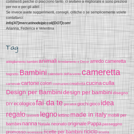
commenti perché ci piacciono tanto, ci aiutano a migliorare e sono preziosi
per noi e per gli altri!
Se invece avete suggerimenti, consigli, critiche o se semplicemente volete
contattarci:
info[AT]mercatinodeipiccoli[DOT]com
!
Arianna, Federica e Velentina
Tag
animali
arredo cameretta
abbigliamento bambini
Arredamento e Decor
cameretta
Bambini
bagnetto
calendario dell'avvento
cucina
culla
cartone
colori
creatività
carnevale
costruzioni
Design per Bambini
design per bambini
disegno
fai da te
idea
ecologico
gioco
DIY
giochi
giocattoli
legno
regalo
made in italy
lettino
mobili per
lavoretti
nanna
originale
Pappa
bambini
Natale
neonato
passeggino
riciclo
promosso
ricette per bambini
scuola
recensione