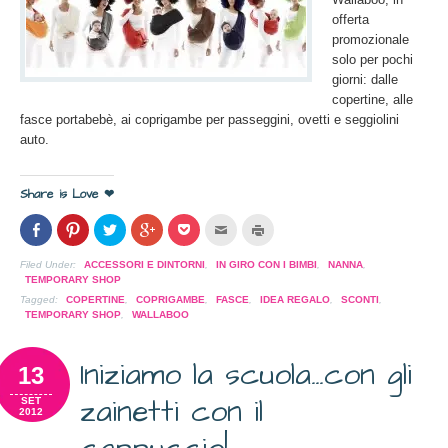
offerta
promozionale
solo per pochi
giorni: dalle
copertine, alle
fasce portabebè, ai coprigambe per passeggini, ovetti e seggiolini
auto.
Share is Love ❤
Condividi
Clicca
Clicca
Clicca
Clicca
Clicca
Clicca
su
per
per
per
per
per
per
Facebook
condividere
condividere
condividere
condividere
inviare
stampare
(Si
su
su
su
su
l'articolo
(Si
Filed Under:
ACCESSORI E DINTORNI
,
IN GIRO CON I BIMBI
,
NANNA
,
apre
Pinterest
Twitter
Google+
Pocket
via
apre
TEMPORARY SHOP
in
(Si
(Si
(Si
(Si
mail
in
una
apre
apre
apre
apre
ad
una
Tagged:
COPERTINE
,
COPRIGAMBE
,
FASCE
,
IDEA REGALO
,
SCONTI
,
nuova
in
in
in
in
un
nuova
TEMPORARY SHOP
,
WALLABOO
finestra)
una
una
una
una
amico
finestra)
nuova
nuova
nuova
nuova
(Si
finestra)
finestra)
finestra)
finestra)
apre
in
Iniziamo la scuola…con gli
13
una
nuova
finestra)
zainetti con il
SET
2012