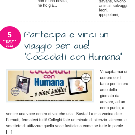
non è una novità,
savane, vivono
ne ho già...
animali selvaggi:
leoni,
ippopotami,...
Partecipa e vinci un
5
viaggio per due!
NOV
2012
“Coccolati con Humana”
Vi capita mai di
correre così
tanto per l’intero
arco della
giornata da
arrivare, ad un
certo punto, a
sentire una voce dentro di voi che urla : Basta! La mia vocina dice:
Fermati, fermatevi tutti! Colleghi fate un minuto di silenzio -almeno- e
smettete di utilizzare quella voce fastidiosa come se tutte le parole
[…]