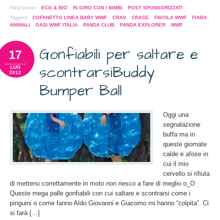
Facebook
condividere
condividere
condividere
condividere
inviare
stampare
(Si
su
su
su
su
l'articolo
(Si
Filed Under:
ECO & BIO
,
IN GIRO CON I BIMBI
,
POST SPONSORIZZATI
apre
Pinterest
Twitter
Google+
Pocket
via
apre
in
(Si
(Si
(Si
(Si
mail
in
Tagged:
COFANETTO LINEA BABY WWF
,
CRAS
,
CRASE
,
FAVOLA WWF
,
FIABA
una
apre
apre
apre
apre
ad
una
ANIMALI
,
OASI WWF ITALIA
,
PANDA CLUB
,
PANDA EXPLORER
,
WWF
nuova
in
in
in
in
un
nuova
finestra)
una
una
una
una
amico
finestra)
nuova
nuova
nuova
nuova
(Si
finestra)
finestra)
finestra)
finestra)
apre
Gonfiabili per saltare e
17
in
una
nuova
scontrarsi
Buddy
LUG
finestra)
2012
Bumper Ball
Oggi una
segnalazione
buffa ma in
queste giornate
calde e afose in
cui il mio
cervello si rifiuta
di mettersi correttamente in moto non riesco a fare di meglio o_O
Queste mega palle gonfiabili con cui saltare e scontrarsi come i
pinguini o come fanno Aldo Giovanni e Giacomo mi hanno “colpita”. Ci
si farà […]