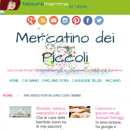
Mercatino dei
Piccoli
Unconventional Design, lifestyle e creatività a misura di Bambino
HOME
CHI SIAMO
PARLANO DI NOI
CATEGORIE BLOG
ARCHIVIO
HOME
ARCHIVES FOR IN GIRO CON I BIMBI
Boomini: estetica,
Conoscere e
essenzialità e gioco
giocare con gli
Che le case delle
Animali Selvaggi
bambole siano tra
In terre lontane,
le mie passioni
fra giungle e