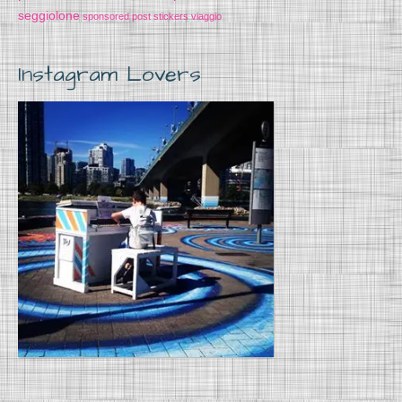
seggiolone
sponsored post
stickers
viaggio
Instagram Lovers