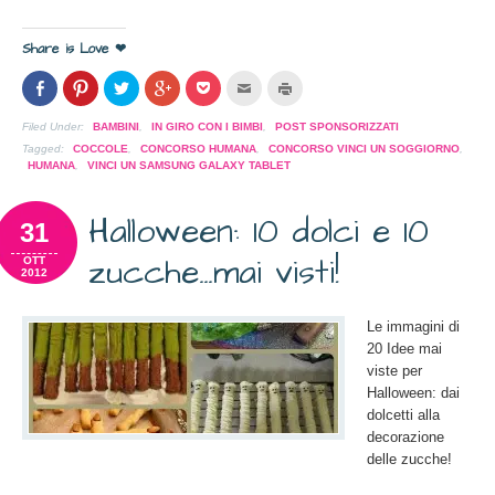
Share is Love ❤
Condividi
Clicca
Clicca
Clicca
Clicca
Clicca
Clicca
su
per
per
per
per
per
per
Facebook
condividere
condividere
condividere
condividere
inviare
stampare
(Si
su
su
su
su
l'articolo
(Si
Filed Under:
BAMBINI
,
IN GIRO CON I BIMBI
,
POST SPONSORIZZATI
apre
Pinterest
Twitter
Google+
Pocket
via
apre
in
(Si
(Si
(Si
(Si
mail
in
Tagged:
COCCOLE
,
CONCORSO HUMANA
,
CONCORSO VINCI UN SOGGIORNO
,
una
apre
apre
apre
apre
ad
una
HUMANA
,
VINCI UN SAMSUNG GALAXY TABLET
nuova
in
in
in
in
un
nuova
finestra)
una
una
una
una
amico
finestra)
nuova
nuova
nuova
nuova
(Si
finestra)
finestra)
finestra)
finestra)
apre
Halloween: 10 dolci e 10
31
in
una
nuova
zucche…mai visti!
OTT
finestra)
2012
Le immagini di
20 Idee mai
viste per
Halloween: dai
dolcetti alla
decorazione
delle zucche!