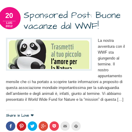
finestra)
finestra)
finestra)
finestra)
apre
in
una
Sponsored Post: Buone
nuova
20
finestra)
vacanze dal WWF!
LUG
2012
La nostra
avventura con il
WWF sta
giungendo al
termine. Il
nostro
appuntamento
mensile che ci ha portato a scoprire tante informazioni a proposito di
questa associazione mondiale importantissima per la salvaguardia
dell’ambiente e degli animali è, infatti, giunto al termine. Vi abbiamo
presentato il World Wide Fund for Nature e la “mission” di questa […]
Share is Love ❤
Condividi
Clicca
Clicca
Clicca
Clicca
Clicca
Clicca
su
per
per
per
per
per
per