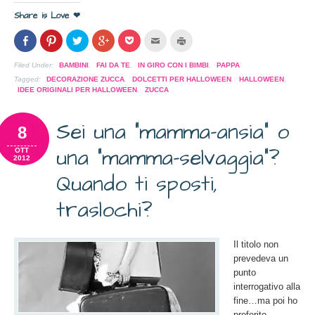
Share is Love ❤
Condividi
Clicca
Clicca
Clicca
Clicca
Clicca
Clicca
su
per
per
per
per
per
per
Facebook
condividere
condividere
condividere
condividere
inviare
stampare
(Si
su
su
su
su
l'articolo
(Si
Filed Under:
BAMBINI
,
FAI DA TE
,
IN GIRO CON I BIMBI
,
PAPPA
apre
Pinterest
Twitter
Google+
Pocket
via
apre
in
(Si
(Si
(Si
(Si
mail
in
Tagged:
DECORAZIONE ZUCCA
,
DOLCETTI PER HALLOWEEN
,
HALLOWEEN
,
una
apre
apre
apre
apre
ad
una
IDEE ORIGINALI PER HALLOWEEN
,
ZUCCA
nuova
in
in
in
in
un
nuova
finestra)
una
una
una
una
amico
finestra)
nuova
nuova
nuova
nuova
(Si
finestra)
finestra)
finestra)
finestra)
apre
Sei una “mamma-ansia” o
8
in
una
nuova
una “mamma-selvaggia”?
OTT
finestra)
2012
Quando ti sposti,
traslochi?
Il titolo non
prevedeva un
punto
interrogativo alla
fine…ma poi ho
preferito