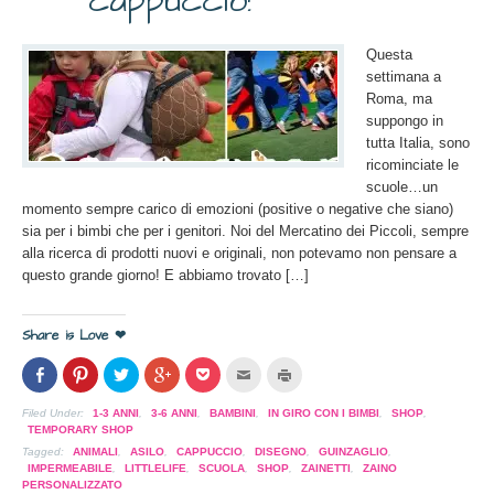
cappuccio!
Questa
settimana a
Roma, ma
suppongo in
tutta Italia, sono
ricominciate le
scuole…un
momento sempre carico di emozioni (positive o negative che siano)
sia per i bimbi che per i genitori. Noi del Mercatino dei Piccoli, sempre
alla ricerca di prodotti nuovi e originali, non potevamo non pensare a
questo grande giorno! E abbiamo trovato […]
Share is Love ❤
Condividi
Clicca
Clicca
Clicca
Clicca
Clicca
Clicca
su
per
per
per
per
per
per
Facebook
condividere
condividere
condividere
condividere
inviare
stampare
(Si
su
su
su
su
l'articolo
(Si
Filed Under:
1-3 ANNI
,
3-6 ANNI
,
BAMBINI
,
IN GIRO CON I BIMBI
,
SHOP
,
apre
Pinterest
Twitter
Google+
Pocket
via
apre
TEMPORARY SHOP
in
(Si
(Si
(Si
(Si
mail
in
una
apre
apre
apre
apre
ad
una
Tagged:
ANIMALI
,
ASILO
,
CAPPUCCIO
,
DISEGNO
,
GUINZAGLIO
,
nuova
in
in
in
in
un
nuova
IMPERMEABILE
,
LITTLELIFE
,
SCUOLA
,
SHOP
,
ZAINETTI
,
ZAINO
finestra)
una
una
una
una
amico
finestra)
PERSONALIZZATO
nuova
nuova
nuova
nuova
(Si