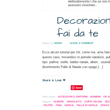
elettrodomestici che se non l
avessero inventato...
Decorazioni
22
DIC
fai da te
2010
Written by
MOMA
LEAVE A COMMENT
Ecco alcuni tutorial per chi, come me, ama far
questo caso, trovandoci in periodo natalizio, pu
tipo: palline, stelle, babbo natale, alberi…usando
divertimento Palle di Natale con spago […]
Share is Love ❤
Save
Filed Under:
ACCESSORI E DINTORNI
,
BAMBINI
,
FAI D
Tagged:
ALBERO
,
ANGIOLETTI
,
CARTA VELINA
,
DEC
FELTRO
,
FIMO
,
NATALE
,
PALLE DI NATALE
,
SPAGO