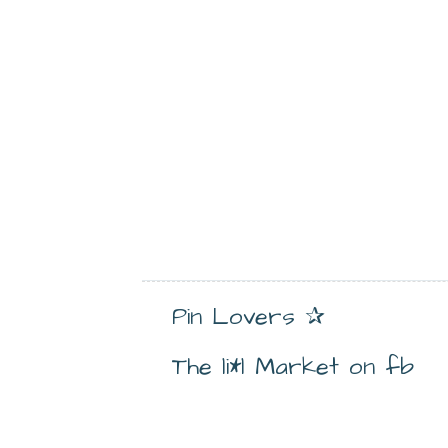
Pin Lovers ✰
The li*l Market on fb