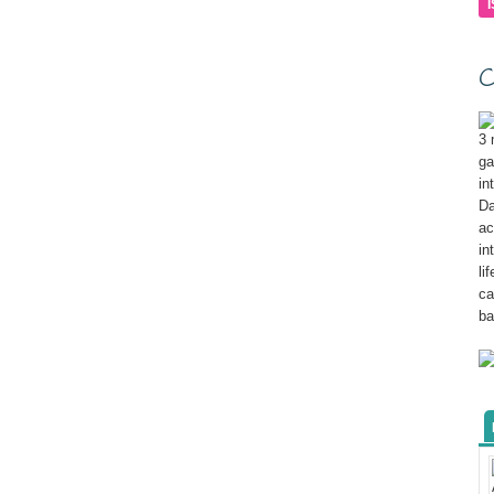
C
3 
ga
in
Da
ac
in
li
ca
ba