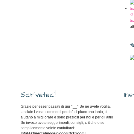
<!
te
at
Scriveteci!
In
Grazie per esser passati di qui ^__^ Se ne avete voglia,
lasciate i vostri commenti perché ci piacciono tanto, ci
aiutano a migliorare e sono preziosi per noi e per gli altri!
Se invece avete suggerimenti, consigli, critiche o se
semplicemente volete contattarci:
info[AT]mercatinodeipiccoli[DOT]com
!