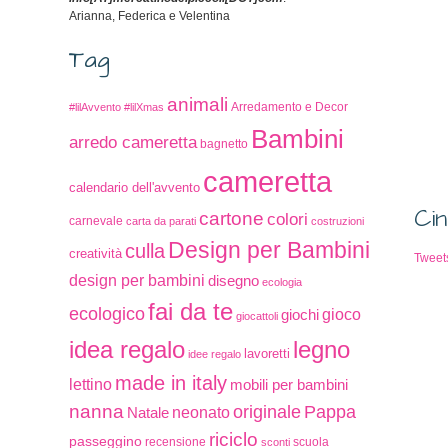
Arianna, Federica e Velentina
Tag
animali
#lilAvvento
#lilXmas
Arredamento e Decor
Bambini
arredo cameretta
bagnetto
cameretta
calendario dell'avvento
Cin
cartone
colori
carnevale
carta da parati
costruzioni
Design per Bambini
culla
creatività
Tweet
design per bambini
disegno
ecologia
fai da te
ecologico
giochi
gioco
giocattoli
idea regalo
legno
lavoretti
idee regalo
made in italy
lettino
mobili per bambini
nanna
originale
Pappa
Natale
neonato
riciclo
passeggino
recensione
scuola
sconti