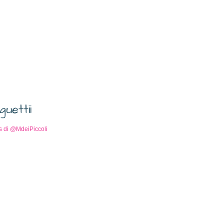
guettii
s di @MdeiPiccoli