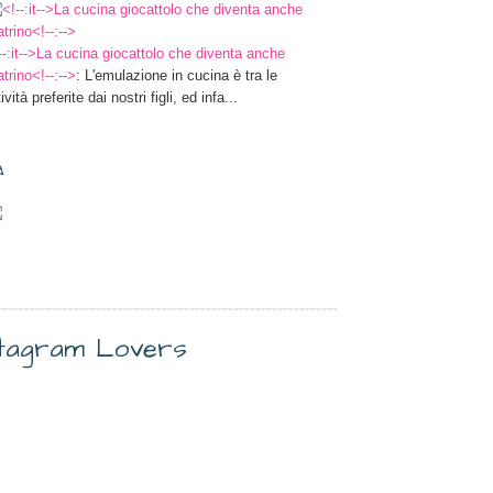
--:it-->La cucina giocattolo che diventa anche
atrino<!--:-->
: L'emulazione in cucina è tra le
tività preferite dai nostri figli, ed infa...
✎
stagram Lovers