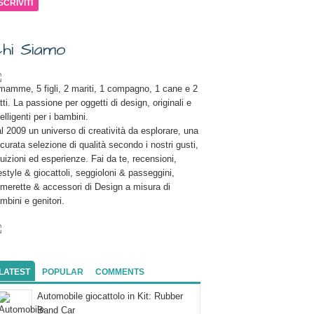
hi Siamo
mamme, 5 figli, 2 mariti, 1 compagno, 1 cane e 2
tti. La passione per oggetti di design, originali e
telligenti per i bambini.
l 2009 un universo di creatività da esplorare, una
curata selezione di qualità secondo i nostri gusti,
tuizioni ed esperienze. Fai da te, recensioni,
festyle & giocattoli, seggioloni & passeggini,
merette & accessori di Design a misura di
mbini e genitori.
LATEST
POPULAR
COMMENTS
Automobile giocattolo in Kit: Rubber
Band Car