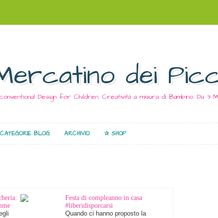
Mercatino dei Picc
conventional Design for Children. Creatività a misura di Bambino. Da 3
CATEGORIE BLOG
ARCHIVIO
✰ SHOP
heria:
Festa di compleanno in casa
amme
#liberidisporcarsi
egli
Quando ci hanno proposto la