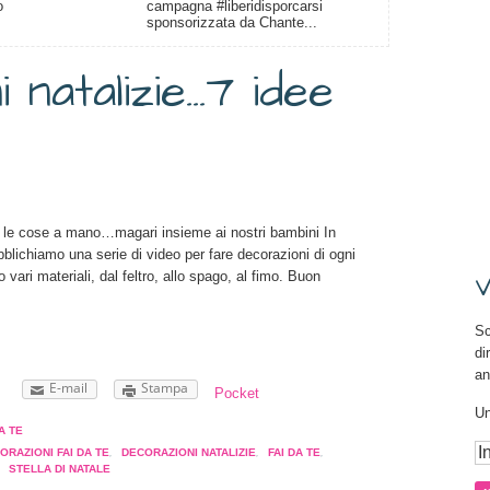
o
campagna #liberidisporcarsi
sponsorizzata da Chante...
 natalizie…7 idee
e le cose a mano…magari insieme ai nostri bambini In
bblichiamo una serie di video per fare decorazioni di ogni
 vari materiali, dal feltro, allo spago, al fimo. Buon
V
Sc
di
an
E-mail
Stampa
Pocket
Un
A TE
ORAZIONI FAI DA TE
,
DECORAZIONI NATALIZIE
,
FAI DA TE
,
,
STELLA DI NATALE