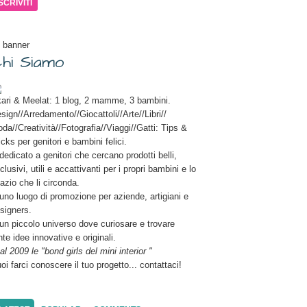
il
 banner
hi Siamo
ari & Meelat: 1 blog, 2 mamme, 3 bambini.
sign//Arredamento//Giocattoli//Arte//Libri//
da//Creatività//Fotografia//Viaggi//Gatti: Tips &
icks per genitori e bambini felici.
dedicato a genitori che cercano prodotti belli,
clusivi, utili e accattivanti per i propri bambini e lo
azio che li circonda.
uno luogo di promozione per aziende, artigiani e
signers.
un piccolo universo dove curiosare e trovare
nte idee innovative e originali.
al 2009 le "bond girls del mini interior "
oi farci conoscere il tuo progetto... contattaci!