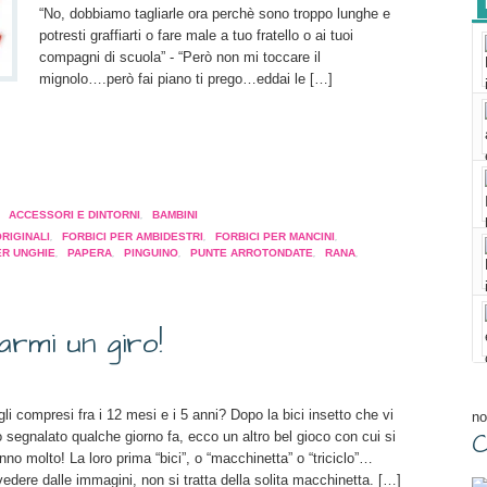
“No, dobbiamo tagliarle ora perchè sono troppo lunghe e
potresti graffiarti o fare male a tuo fratello o ai tuoi
compagni di scuola” - “Però non mi toccare il
mignolo….però fai piano ti prego…eddai le […]
a
pare
,
ACCESSORI E DINTORNI
,
BAMBINI
ORIGINALI
,
FORBICI PER AMBIDESTRI
,
FORBICI PER MANCINI
,
ER UNGHIE
,
PAPERA
,
PINGUINO
,
PUNTE ARROTONDATE
,
RANA
,
a
tra)
rmi un giro!
gli compresi fra i 12 mesi e i 5 anni? Dopo la bici insetto che vi
no
C
segnalato qualche giorno fa, ecco un altro bel gioco con cui si
anno molto! La loro prima “bici”, o “macchinetta” o “triciclo”…
ere dalle immagini, non si tratta della solita macchinetta. […]