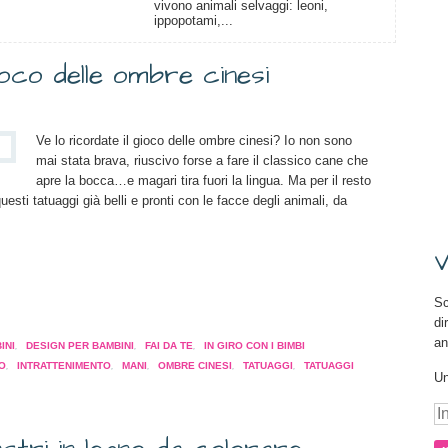
vivono animali selvaggi: leoni,
ippopotami,...
ioco delle ombre cinesi
Ve lo ricordate il gioco delle ombre cinesi? Io non sono
mai stata brava, riuscivo forse a fare il classico cane che
apre la bocca…e magari tira fuori la lingua. Ma per il resto
sti tatuaggi già belli e pronti con le facce degli animali, da
V
Sc
a
di
pare
an
INI
,
DESIGN PER BAMBINI
,
FAI DA TE
,
IN GIRO CON I BIMBI
O
,
INTRATTENIMENTO
,
MANI
,
OMBRE CINESI
,
TATUAGGI
,
TATUAGGI
Un
a
tra)
In
e-