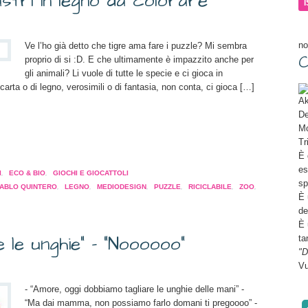
astri in legno da colorare
ma
no
Ve l’ho già detto che tigre ama fare i puzzle? Mi sembra
C
proprio di si :D. E che ultimamente è impazzito anche per
gli animali? Li vuole di tutte le specie e ci gioca in
 carta o di legno, verosimili o di fantasia, non conta, ci gioca […]
Ak
De
Mo
Tr
a
È 
pare
es
I
,
ECO & BIO
,
GIOCHI E GIOCATTOLI
sp
PABLO QUINTERO
,
LEGNO
,
MEDIODESIGN
,
PUZZLE
,
RICICLABILE
,
ZOO
,
È 
a
de
tra)
È 
 le unghie” - “Noooooo”
ta
"D
Vu
- “Amore, oggi dobbiamo tagliare le unghie delle mani” -
“Ma dai mamma, non possiamo farlo domani ti pregoooo” -