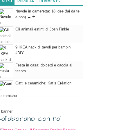
LATEST
POPULAR
COMMENTS
Nuvole in cameretta: 18 idee (fai da te
e non) ☁ ☂
Gli animali estinti di Josh Finkle
9 IKEA hack di tavoli per bambini
#DIY
Festa in casa: dolcetti e caccia al
tesoro
Gatti e ceramiche: Kat’s Création
 banner
ollaborano con noi