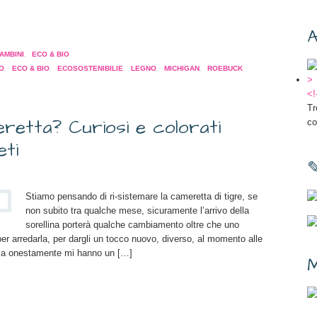
a
A
pare
AMBINI
,
ECO & BIO
O
,
ECO & BIO
,
ECOSOSTENIBILIE
,
LEGNO
,
MICHIGAN
,
ROEBUCK
a
<!
tra)
Tr
retta? Curiosi e colorati
co
eti
Stiamo pensando di ri-sistemare la cameretta di tigre, se
non subito tra qualche mese, sicuramente l’arrivo della
sorellina porterà qualche cambiamento oltre che uno
er arredarla, per dargli un tocco nuovo, diverso, al momento alle
, ma onestamente mi hanno un […]
M
a