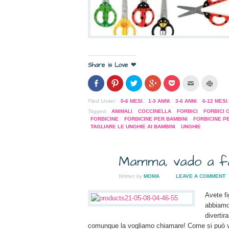
Share is Love ❤
Condividi
Clicca
Clicca
Clicca
Clicca
Clicca
Clicc
su
per
per
per
per
per
per
Facebook
condividere
condividere
condividere
condividere
inviare
stam
(Si
su
su
su
su
l'articolo
(Si
Filed Under:
0-6 MESI
,
1-3 ANNI
,
3-6 ANNI
,
6-12 MESI
apre
Pinterest
Twitter
Google+
Pocket
via
apre
in
(Si
(Si
(Si
(Si
mail
in
Tagged:
ANIMALI
,
COCCINELLA
,
FORBICI
,
FORBICI 
una
apre
apre
apre
apre
ad
una
FORBICINE
,
FORBICINE PER BAMBINI
,
FORBICINE P
nuova
in
in
in
in
un
nuov
TAGLIARE LE UNGHIE AI BAMBINI
,
UNGHIE
finestra)
una
una
una
una
amico
fines
nuova
nuova
nuova
nuova
(Si
finestra)
finestra)
finestra)
finestra)
apre
in
una
Mamma, vado a fa
nuova
10
finestra)
Written by
MOMA
LEAVE A COMMENT
NOV
2009
Avete fi
abbiamo 
divertir
comunque la vogliamo chiamare! Come si può ved