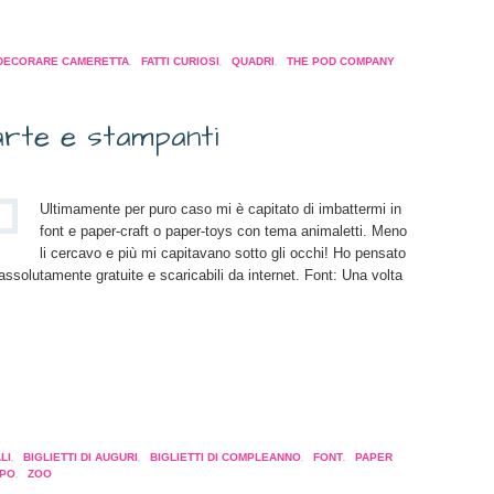
pare
DECORARE CAMERETTA
,
FATTI CURIOSI
,
QUADRI
,
THE POD COMPANY
a
tra)
carte e stampanti
Ultimamente per puro caso mi è capitato di imbattermi in
font e paper-craft o paper-toys con tema animaletti. Meno
li cercavo e più mi capitavano sotto gli occhi! Ho pensato
assolutamente gratuite e scaricabili da internet. Font: Una volta
a
pare
LI
,
BIGLIETTI DI AUGURI
,
BIGLIETTI DI COMPLEANNO
,
FONT
,
PAPER
MPO
,
ZOO
a