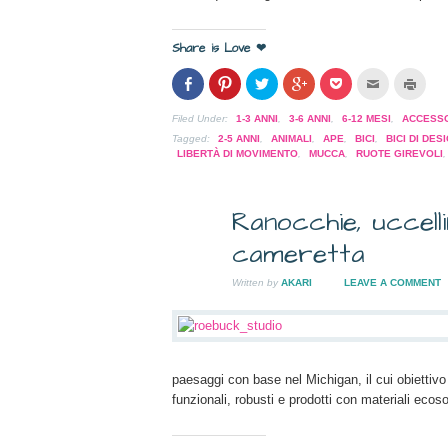
Share is Love ❤
Condividi
Clicca
Clicca
Clicca
Clicca
Clicca
Clicc
su
per
per
per
per
per
per
Facebook
condividere
condividere
condividere
condividere
inviare
stam
(Si
su
su
su
su
l'articolo
(Si
Filed Under:
1-3 ANNI
,
3-6 ANNI
,
6-12 MESI
,
ACCESSO
apre
Pinterest
Twitter
Google+
Pocket
via
apre
in
(Si
(Si
(Si
(Si
mail
in
Tagged:
2-5 ANNI
,
ANIMALI
,
APE
,
BICI
,
BICI DI DES
una
apre
apre
apre
apre
ad
una
LIBERTÀ DI MOVIMENTO
,
MUCCA
,
RUOTE GIREVOLI
nuova
in
in
in
in
un
nuov
finestra)
una
una
una
una
amico
fines
nuova
nuova
nuova
nuova
(Si
finestra)
finestra)
finestra)
finestra)
apre
Ranocchie, uccellini
in
una
7
nuova
cameretta
finestra)
OTT
2009
Written by
AKARI
LEAVE A COMMENT
paesaggi con base nel Michigan, il cui obiettivo
funzionali, robusti e prodotti con materiali ecosos