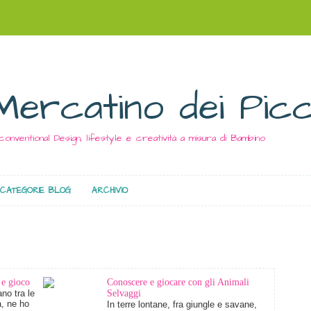
Mercatino dei Picc
conventional Design, lifestyle e creatività a misura di Bambino
CATEGORIE BLOG
ARCHIVIO
 e gioco
Conoscere e giocare con gli Animali
no tra le
Selvaggi
à, ne ho
In terre lontane, fra giungle e savane,