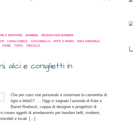
a
pare
RI E DINTORNI
,
BAMBINI
,
DESIGN PER BAMBINI
IGN
,
CAVALCABILE
,
COCCINELLA
,
FATTI A MANO
,
IDEA ORIGINLE
,
,
TIGRE
,
TOPO
,
TRICICLO
L
a
tra)
, alci e coniglietti in
Che per caso stai pensando a sistemare la cameretta di
tigre e littleG? …. Oggi vi segnalo l’azienda di Kate e
Barret Roebuck, coppia di designer e progettisti di
 è creare oggetti di arredamento per bambini belli, moderni,
tenibili e locali. […]