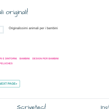
tra)
i originali!
Originalissimi animali per i bambini
a
pare
I E DINTORNI
,
BAMBINI
,
DESIGN PER BAMBINI
PELUCHES
a
tra)
NEXT PAGE»
Scriveteci!
In