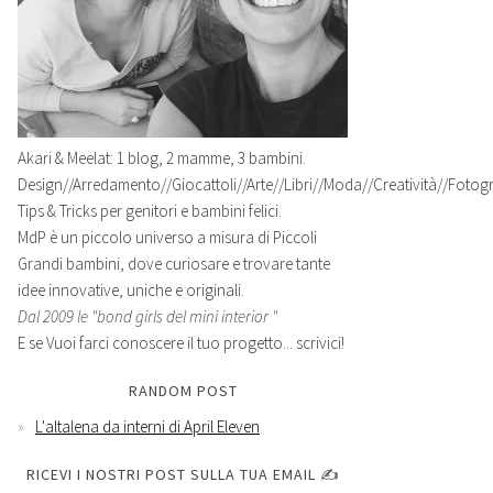
Akari & Meelat: 1 blog, 2 mamme, 3 bambini.
Design//Arredamento//Giocattoli//Arte//Libri//Moda//Creatività//Fotogra
Tips & Tricks per genitori e bambini felici.
MdP è un piccolo universo a misura di Piccoli
Grandi bambini, dove curiosare e trovare tante
idee innovative, uniche e originali.
Dal 2009 le "bond girls del mini interior "
E se Vuoi farci conoscere il tuo progetto... scrivici!
RANDOM POST
L'altalena da interni di April Eleven
RICEVI I NOSTRI POST SULLA TUA EMAIL ✍