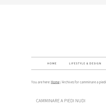
Skip
Skip
Skip
Skip
to
to
to
to
primary
content
primary
footer
navigation
sidebar
arch this website
HOME
LIFESTYLE & DESIGN
You are here:
Home
/
Archives for camminare a piedi
CAMMINARE A PIEDI NUDI