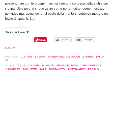
possono fare con le proprie mani per fare una sorpresa bella e utile per
il papà! Utile perchè si può usare come porta matite, come mostrato
nel video ma, aggiungo io, al posto della matita si potrebbe mettere un
foglio di appunti, […]
Share is Love ❤
E-mail
Stampa
Save
Pocket
Filed Under:
1-3 ANNI
,
3-6 ANNI
,
ARREDAMENTO E DECOR
,
BAMBINI
,
FAI DA
TE
Tagged:
COLLA
,
COLORE
,
FAI DA TE
,
FESTA DEL PAPÀ
,
IDEA ORIGINALE
,
LAVORETTI
,
MOLLETTE
,
PAPÀ
,
PORTAFOTO
,
PORTAMATITE
,
REGALO