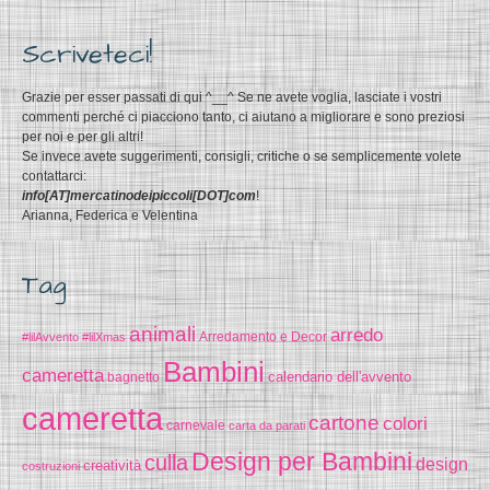
Scriveteci!
Grazie per esser passati di qui ^__^ Se ne avete voglia, lasciate i vostri
commenti perché ci piacciono tanto, ci aiutano a migliorare e sono preziosi
per noi e per gli altri!
Se invece avete suggerimenti, consigli, critiche o se semplicemente volete
contattarci:
info[AT]mercatinodeipiccoli[DOT]com
!
Arianna, Federica e Velentina
Tag
animali
arredo
#lilAvvento
#lilXmas
Arredamento e Decor
Bambini
cameretta
calendario dell'avvento
bagnetto
cameretta
cartone
colori
carnevale
carta da parati
Design per Bambini
culla
design
creatività
costruzioni