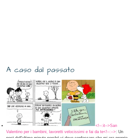
A caso dal passato
<!--:it-->San
Valentino per i bambini, lavoretti velocissimi e fai da te<!--:-->
: Un
post dell'ultimo minuto perché vi devo confessare che mi era proprio