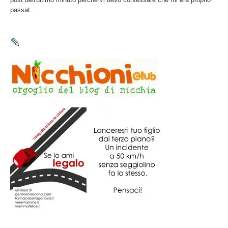
passat...
✎