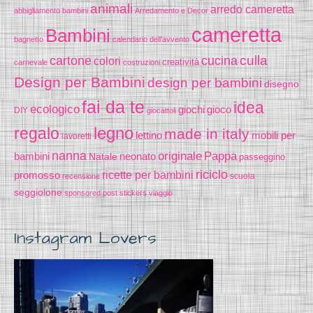
animali
arredo cameretta
abbigliamento bambini
Arredamento e Decor
cameretta
Bambini
bagnetto
calendario dell'avvento
cucina
culla
cartone
colori
creatività
carnevale
costruzioni
Design per Bambini
design per bambini
disegno
fai da te
idea
ecologico
gioco
giochi
DIY
giocattoli
legno
regalo
made in italy
lettino
mobili per
lavoretti
nanna
originale
Pappa
bambini
Natale
neonato
passeggino
riciclo
promosso
ricette per bambini
scuola
recensione
seggiolone
sponsored post
stickers
viaggio
Instagram Lovers