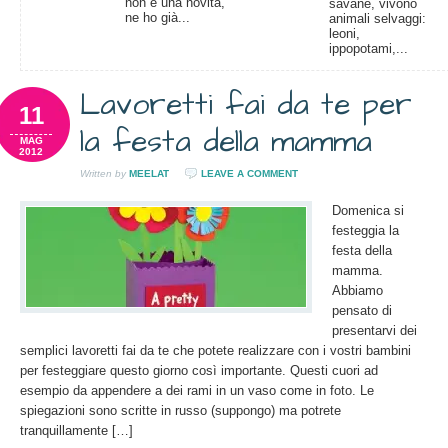
non è una novità,
savane, vivono
ne ho già...
animali selvaggi:
leoni,
ippopotami,...
Lavoretti fai da te per
11
la festa della mamma
MAG
2012
Written by
MEELAT
LEAVE A COMMENT
Domenica si
festeggia la
festa della
mamma.
Abbiamo
pensato di
presentarvi dei
semplici lavoretti fai da te che potete realizzare con i vostri bambini
per festeggiare questo giorno così importante. Questi cuori ad
esempio da appendere a dei rami in un vaso come in foto. Le
spiegazioni sono scritte in russo (suppongo) ma potrete
tranquillamente […]