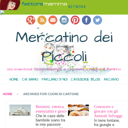
Mercatino dei
Piccoli
Unconventional Design, lifestyle e creatività a misura di Bambino
HOME
CHI SIAMO
PARLANO DI NOI
CATEGORIE BLOG
ARCHIVIO
HOME
ARCHIVES FOR CUORI DI CARTONE
Boomini: estetica,
Conoscere e
essenzialità e gioco
giocare con gli
Che le case delle
Animali Selvaggi
bambole siano tra
In terre lontane,
le mie passioni
fra giungle e