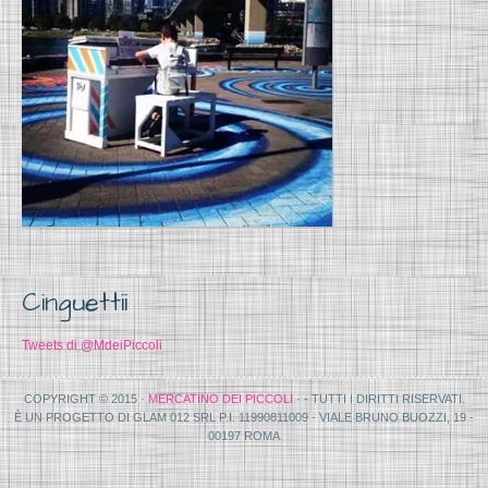
Cinguettii
Tweets di @MdeiPiccoli
COPYRIGHT © 2015 ·
MERCATINO DEI PICCOLI
· - TUTTI I DIRITTI RISERVATI.
È UN PROGETTO DI GLAM 012 SRL P.I. 11990811009 - VIALE BRUNO BUOZZI, 19 -
00197 ROMA