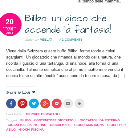
al tempo delle mamme....
Bilibo: un gioco che
20
accende la fantasia!
APR
2011
Written by
MEELAT
2 COMMENTS
Viene dalla Svizzera questo buffo Bilibo, forme tonde e colori
sgargianti. Un giocattolo che rimanda al mondo della natura, che
ricorda il guscio di una tartaruga, di una noce, alla forma di una
coccinella. Talmente semplice che al primo impatto mi è venuto il
dubbio fosse un altro “inutile” accessorio da tenere in casa, da […]
Share is Love ❤
Condividi
Clicca
Clicca
Clicca
Clicca
Clicca
Clicca
su
per
per
per
per
per
per
Facebook
condividere
condividere
condividere
condividere
inviare
stampare
(Si
su
su
su
su
l'articolo
(Si
Filed Under:
GIOCHI E GIOCATTOLI
apre
Pinterest
Twitter
Google+
Pocket
via
apre
in
(Si
(Si
(Si
(Si
mail
in
Tagged:
BILIBO
,
CONTENITORE GIOCATTOLI
,
GIOCATTOLI DA ESTERNO
,
una
apre
apre
apre
apre
ad
una
GIOCATTOLI DA INTERNO
,
GIOCHI MARE
,
GIOCHI MONTAGNA
,
GIOCHI PER
nuova
in
in
in
in
un
nuova
ASILO
,
GIOCHI PISCINA
finestra)
una
una
una
una
amico
finestra)
nuova
nuova
nuova
nuova
(Si