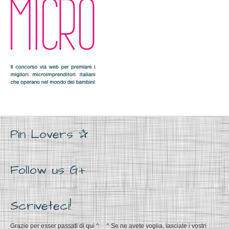
Pin Lovers ✰
Follow us G+
Scriveteci!
Grazie per esser passati di qui ^__^ Se ne avete voglia, lasciate i vostri