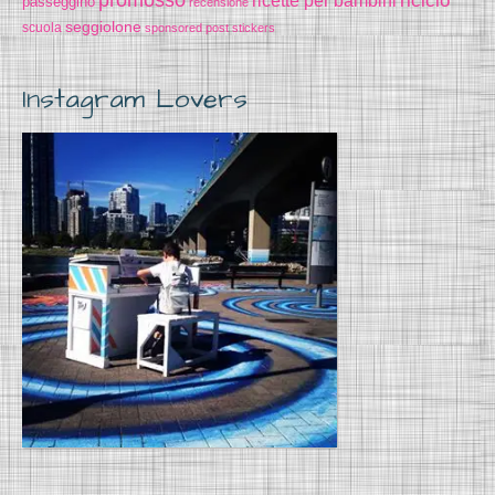
promosso
riciclo
ricette per bambini
passeggino
recensione
seggiolone
scuola
sponsored post
stickers
Instagram Lovers