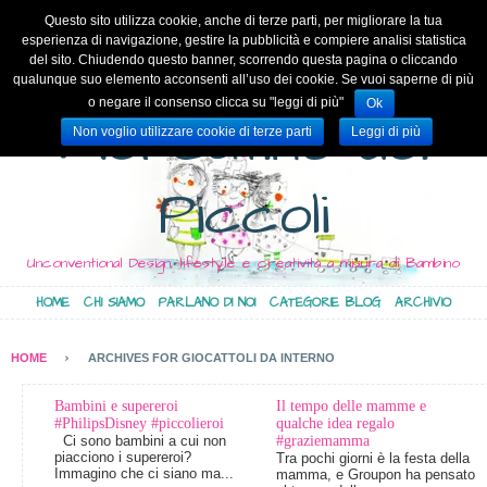
Questo sito utilizza cookie, anche di terze parti, per migliorare la tua
esperienza di navigazione, gestire la pubblicità e compiere analisi statistica
del sito. Chiudendo questo banner, scorrendo questa pagina o cliccando
qualunque suo elemento acconsenti all’uso dei cookie. Se vuoi saperne di più
o negare il consenso clicca su "leggi di più"
Ok
Mercatino dei
Non voglio utilizzare cookie di terze parti
Leggi di più
Piccoli
Unconventional Design, lifestyle e creatività a misura di Bambino
HOME
CHI SIAMO
PARLANO DI NOI
CATEGORIE BLOG
ARCHIVIO
HOME
ARCHIVES FOR GIOCATTOLI DA INTERNO
Bambini e supereroi
Il tempo delle mamme e
#PhilipsDisney #piccolieroi
qualche idea regalo
Ci sono bambini a cui non
#graziemamma
piacciono i supereroi?
Tra pochi giorni è la festa della
Immagino che ci siano ma...
mamma, e Groupon ha pensato