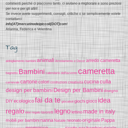
commenti perché ci piacciono tanto, ci aiutano a migliorare e sono preziosi
per noi e per gli altri!
Se invece avete suggerimenti, consigli, critiche o se semplicemente volete
contattarci:
info[AT]mercatinodeipiccoli[DOT]com
!
Arianna, Federica e Velentina
Tag
animali
arredo cameretta
abbigliamento bambini
Arredamento e Decor
cameretta
Bambini
bagnetto
calendario dell'avvento
culla
cartone
cucina
colori
creatività
costruzioni
carnevale
Design per Bambini
design per bambini
disegno
fai da te
idea
ecologico
DIY
gioco
giochi
giocattoli
legno
regalo
made in italy
lettino
lavoretti
idee regalo
nanna
originale
Pappa
mobili per bambini
Natale
neonato