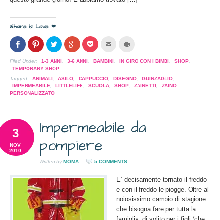
Share is Love ❤
Condividi
Clicca
Clicca
Clicca
Clicca
Clicca
Clicca
su
per
per
per
per
per
per
Facebook
condividere
condividere
condividere
condividere
inviare
stampare
(Si
su
su
su
su
l'articolo
(Si
Filed Under:
1-3 ANNI
,
3-6 ANNI
,
BAMBINI
,
IN GIRO CON I BIMBI
,
SHOP
,
apre
Pinterest
Twitter
Google+
Pocket
via
apre
TEMPORARY SHOP
in
(Si
(Si
(Si
(Si
mail
in
una
apre
apre
apre
apre
ad
una
Tagged:
ANIMALI
,
ASILO
,
CAPPUCCIO
,
DISEGNO
,
GUINZAGLIO
,
nuova
in
in
in
in
un
nuova
IMPERMEABILE
,
LITTLELIFE
,
SCUOLA
,
SHOP
,
ZAINETTI
,
ZAINO
finestra)
una
una
una
una
amico
finestra)
PERSONALIZZATO
nuova
nuova
nuova
nuova
(Si
finestra)
finestra)
finestra)
finestra)
apre
in
una
nuova
Impermeabile da
finestra)
3
pompiere
NOV
2010
Written by
MOMA
5 COMMENTS
E’ decisamente tornato il freddo
e con il freddo le piogge. Oltre al
noiosissimo cambio di stagione
che bisogna fare per tutta la
famiglia, di solito per i figli (che