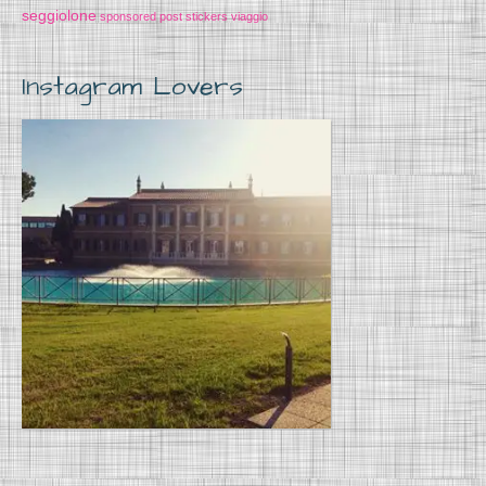
seggiolone
sponsored post
stickers
viaggio
Instagram Lovers