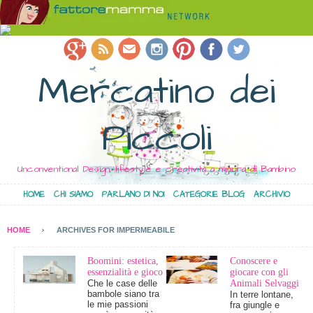
Mercatino dei
Piccoli
Unconventional Design, lifestyle e creatività a misura di Bambino
HOME
CHI SIAMO
PARLANO DI NOI
CATEGORIE BLOG
ARCHIVIO
HOME
ARCHIVES FOR IMPERMEABILE
Boomini: estetica,
Conoscere e
essenzialità e gioco
giocare con gli
Che le case delle
Animali Selvaggi
bambole siano tra
In terre lontane,
le mie passioni
fra giungle e