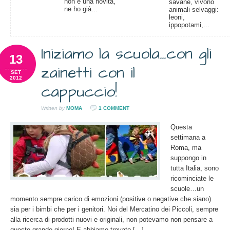
non è una novità,
savane, vivono
ne ho già...
animali selvaggi:
leoni,
ippopotami,...
Iniziamo la scuola…con gli
13
zainetti con il
SET
2012
cappuccio!
Written by
MOMA
1 COMMENT
Questa
settimana a
Roma, ma
suppongo in
tutta Italia, sono
ricominciate le
scuole…un
momento sempre carico di emozioni (positive o negative che siano)
sia per i bimbi che per i genitori. Noi del Mercatino dei Piccoli, sempre
alla ricerca di prodotti nuovi e originali, non potevamo non pensare a
questo grande giorno! E abbiamo trovato […]