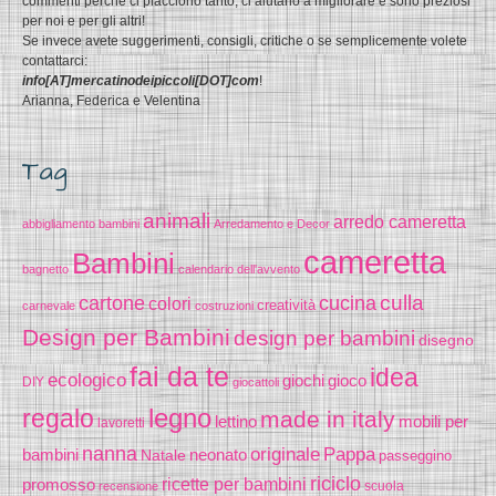
commenti perché ci piacciono tanto, ci aiutano a migliorare e sono preziosi
per noi e per gli altri!
Se invece avete suggerimenti, consigli, critiche o se semplicemente volete
contattarci:
info[AT]mercatinodeipiccoli[DOT]com
!
Arianna, Federica e Velentina
Tag
animali
arredo cameretta
abbigliamento bambini
Arredamento e Decor
cameretta
Bambini
bagnetto
calendario dell'avvento
cucina
culla
cartone
colori
creatività
carnevale
costruzioni
Design per Bambini
design per bambini
disegno
fai da te
idea
ecologico
gioco
giochi
DIY
giocattoli
legno
regalo
made in italy
lettino
mobili per
lavoretti
nanna
originale
Pappa
bambini
Natale
neonato
passeggino
riciclo
promosso
ricette per bambini
scuola
recensione