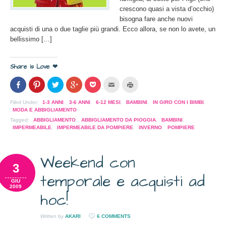
crescono quasi a vista d’occhio)
bisogna fare anche nuovi
acquisti di una o due taglie più grandi. Ecco allora, se non lo avete, un
bellissimo […]
Share is Love ❤
Condividi
Clicca
Clicca
Clicca
Clicca
Clicca
Clicca
su
per
per
per
per
per
per
Facebook
condividere
condividere
condividere
condividere
inviare
stampare
(Si
su
su
su
su
l'articolo
(Si
Filed Under:
1-3 ANNI
,
3-6 ANNI
,
6-12 MESI
,
BAMBINI
,
IN GIRO CON I BIMBI
,
apre
Pinterest
Twitter
Google+
Pocket
via
apre
MODA E ABBIGLIAMENTO
in
(Si
(Si
(Si
(Si
mail
in
una
apre
apre
apre
apre
ad
una
Tagged:
ABBIGLIAMENTO
,
ABBIGLIAMENTO DA PIOGGIA
,
BAMBINI
,
nuova
in
in
in
in
un
nuova
IMPERMEABILE
,
IMPERMEABILE DA POMPIERE
,
INVERNO
,
POMPIERE
finestra)
una
una
una
una
amico
finestra)
nuova
nuova
nuova
nuova
(Si
finestra)
finestra)
finestra)
finestra)
apre
in
una
Weekend con
nuova
3
finestra)
temporale e acquisti ad
GIU
2009
hoc!
Written by
AKARI
6 COMMENTS