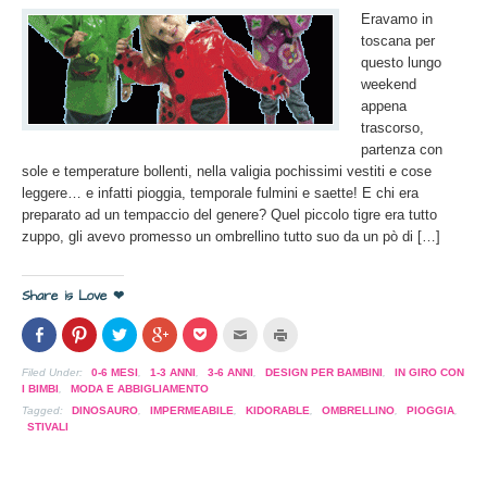
Eravamo in
toscana per
questo lungo
weekend
appena
trascorso,
partenza con
sole e temperature bollenti, nella valigia pochissimi vestiti e cose
leggere… e infatti pioggia, temporale fulmini e saette! E chi era
preparato ad un tempaccio del genere? Quel piccolo tigre era tutto
zuppo, gli avevo promesso un ombrellino tutto suo da un pò di […]
Share is Love ❤
Condividi
Clicca
Clicca
Clicca
Clicca
Clicca
Clicca
su
per
per
per
per
per
per
Facebook
condividere
condividere
condividere
condividere
inviare
stampare
(Si
su
su
su
su
l'articolo
(Si
Filed Under:
0-6 MESI
,
1-3 ANNI
,
3-6 ANNI
,
DESIGN PER BAMBINI
,
IN GIRO CON
apre
Pinterest
Twitter
Google+
Pocket
via
apre
I BIMBI
,
MODA E ABBIGLIAMENTO
in
(Si
(Si
(Si
(Si
mail
in
una
apre
apre
apre
apre
ad
una
Tagged:
DINOSAURO
,
IMPERMEABILE
,
KIDORABLE
,
OMBRELLINO
,
PIOGGIA
,
nuova
in
in
in
in
un
nuova
STIVALI
finestra)
una
una
una
una
amico
finestra)
nuova
nuova
nuova
nuova
(Si
finestra)
finestra)
finestra)
finestra)
apre
in