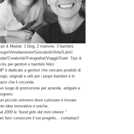
ari & Meelat: 1 blog, 2 mamme, 3 bambini.
sign//Arredamento//Giocattoli//Arte//Libri//
da//Creatività//Fotografia//Viaggi//Gatti: Tips &
icks per genitori e bambini felici.
P è dedicato a genitori che cercano prodotti di
sign, originali e utili per i propri bambini e lo
azio che li circonda.
un luogo di promozione per aziende, artigiani e
signers.
un piccolo universo dove curiosare e trovare
nte idee innovative e uniche.
al 2009 le "bond girls del mini interior "
oi farci conoscere il tuo progetto... contattaci!