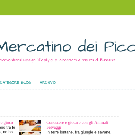
Mercatino dei Picc
conventional Design, lifestyle e creatività a misura di Bambino
CATEGORIE BLOG
ARCHIVIO
 e gioco
Conoscere e giocare con gli Animali
no tra le
Selvaggi
à, ne ho
In terre lontane, fra giungle e savane,