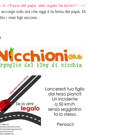
--:it-->Festa del papà: idee regalo fai-da-te<!--:-->
:
 accorgo solo ora che oggi è la festa del papà. Di
lito i miei figli escono...
✎