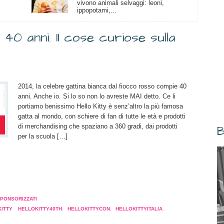
vivono animali selvaggi: leoni,
ippopotami,...
 40 anni. 11 cose curiose sulla
2014, la celebre gattina bianca dal fiocco rosso compie 40
anni. Anche io. Si lo so non lo avreste MAI detto. Ce li
portiamo benissimo Hello Kitty è senz’altro la più famosa
gatta al mondo, con schiere di fan di tutte le età e prodotti
di merchandising che spaziano a 360 gradi, dai prodotti
B
per la scuola […]
a
pare
PONSORIZZATI
KITTY
,
HELLOKITTY40TH
,
HELLOKITTYCON
,
HELLOKITTYITALIA
,
a