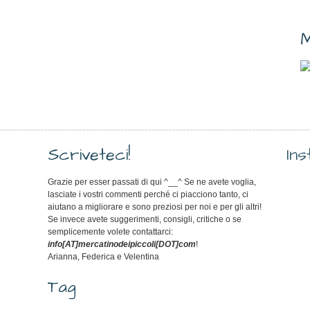
M
Scriveteci!
In
Grazie per esser passati di qui ^__^ Se ne avete voglia,
lasciate i vostri commenti perché ci piacciono tanto, ci
aiutano a migliorare e sono preziosi per noi e per gli altri!
Se invece avete suggerimenti, consigli, critiche o se
semplicemente volete contattarci:
info[AT]mercatinodeipiccoli[DOT]com
!
Arianna, Federica e Velentina
Tag