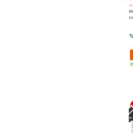
<!
Mi
so