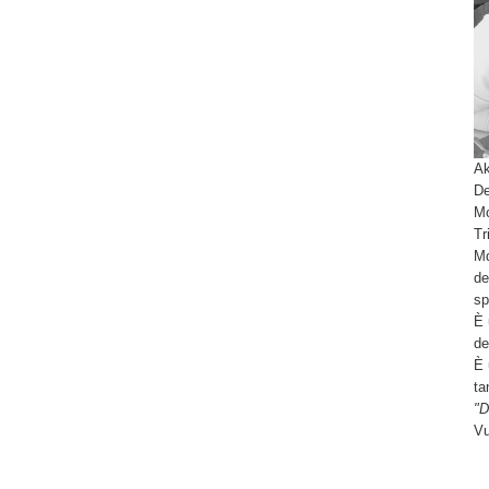
tra)
Ak
De
Mo
Tr
Md
de
sp
È 
de
È 
ta
"D
Vu