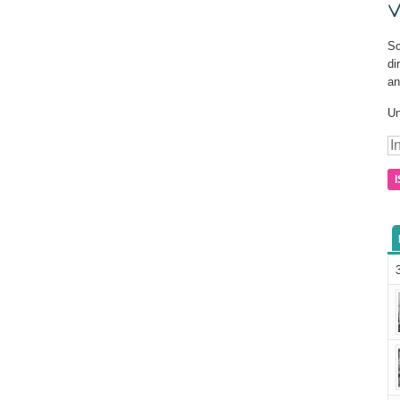
V
Sc
di
an
Un
In
e-
ma