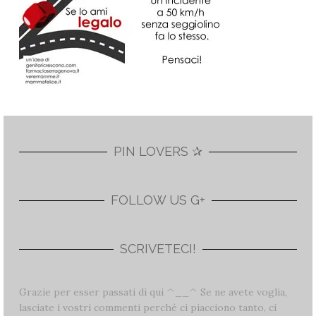
PIN LOVERS ✰
FOLLOW US G+
SCRIVETECI!
Grazie per esser passati di qui ^__^ Se ne avete voglia,
lasciate i vostri commenti perché ci piacciono tanto, ci