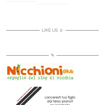
LIKE US ☺
✎