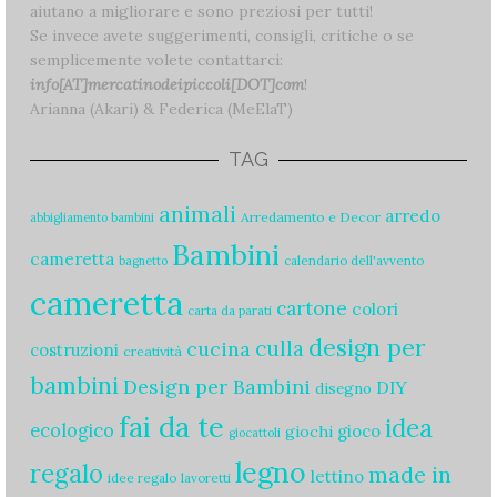
aiutano a migliorare e sono preziosi per tutti!
Se invece avete suggerimenti, consigli, critiche o se
semplicemente volete contattarci:
info[AT]mercatinodeipiccoli[DOT]com
!
Arianna (Akari) & Federica (MeElaT)
TAG
animali
arredo
Arredamento e Decor
abbigliamento bambini
Bambini
cameretta
calendario dell'avvento
bagnetto
cameretta
cartone
colori
carta da parati
design per
culla
cucina
costruzioni
creatività
bambini
Design per Bambini
DIY
disegno
fai da te
idea
ecologico
gioco
giochi
giocattoli
legno
regalo
made in
lettino
idee regalo
lavoretti