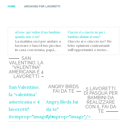
HOME
ARCHIVES FOR LAVORETTI
uGrow: per vedere il tuo bambino
Ciuccio sì o ciuccio no per i
quando non ci sei!
bambini allattati al seno?
La mattina esci per andare a
Ciuccio sì o ciuccio no? Ho
lavorare e lasci il tuo piccino
letto opinioni contrastanti
in casa con nonna, papà...
sull'opportunità o meno...
SAN
VALENTINO, LA
“VALENTINA”
AMERICANA E 4
LAVORETTI
ANGRY BIRDS
San Valentino,
5 LAVORETTI
FAI DA TE
DI PASQUA PER
la “valentina”
BAMBINI DA
americana e 4
Angry Birds fai
REALIZZARE
CON IL FAI DA
lavoretti
"
da te
"
TE
itemprop="image"/>
itemprop="image"/>