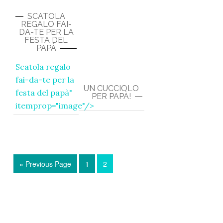
SCATOLA
REGALO FAI-
DA-TE PER LA
FESTA DEL
PAPÀ
Scatola regalo
fai-da-te per la
UN CUCCIOLO
festa del papà
"
PER PAPÀ!
itemprop="image"/>
« Previous Page
1
2