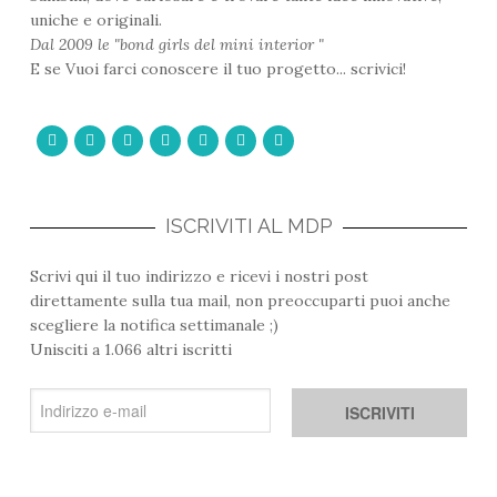
uniche e originali.
Dal 2009 le "bond girls del mini interior "
E se Vuoi farci conoscere il tuo progetto... scrivici!







ISCRIVITI AL MDP
Scrivi qui il tuo indirizzo e ricevi i nostri post
direttamente sulla tua mail, non preoccuparti puoi anche
scegliere la notifica settimanale ;)
Unisciti a 1.066 altri iscritti
I
n
d
i