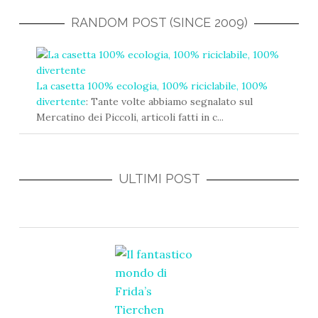
r
i
RANDOM POST (SINCE 2009)
z
z
o
e
La casetta 100% ecologia, 100% riciclabile, 100%
-
divertente
: Tante volte abbiamo segnalato sul
m
Mercatino dei Piccoli, articoli fatti in c...
a
i
l
ULTIMI POST