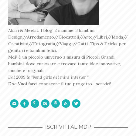
Akari & Meelat: 1 blog, 2 mamme, 3 bambini.
Design//Arredamento//Giocattoli//Arte//Libri//Moda//
Creatività//Fotografia//Viaggi//Gatti: Tips & Tricks per
genitori e bambini felici.
MdP è un piccolo universo a misura di Piccoli Grandi
bambini, dove curiosare e trovare tante idee innovative,
uniche e originali.
Dal 2009 le "bond girls del mini interior "
E se Vuoi farci conoscere il tuo progetto... scrivici!







ISCRIVITI AL MDP