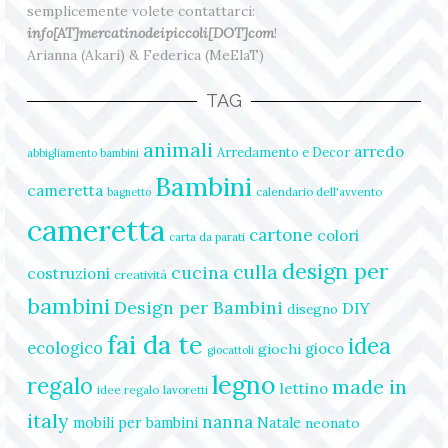
semplicemente volete contattarci:
info[AT]mercatinodeipiccoli[DOT]com
!
Arianna (Akari) & Federica (MeElaT)
TAG
animali
arredo
Arredamento e Decor
abbigliamento bambini
Bambini
cameretta
calendario dell'avvento
bagnetto
cameretta
cartone
colori
carta da parati
design per
culla
cucina
costruzioni
creatività
bambini
Design per Bambini
DIY
disegno
fai da te
idea
ecologico
gioco
giochi
giocattoli
legno
regalo
made in
lettino
idee regalo
lavoretti
italy
nanna
mobili per bambini
Natale
neonato