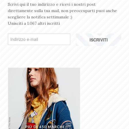
Scrivi qui il tuo indirizzo e ricevi i nostri post
direttamente sulla tua mail, non preoccuparti puoi anche
scegliere la notifica settimanale ;)
Unisciti a 1.067 altri iscritti
I
n
d
i
r
i
z
z
o
e
-
m
a
i
l