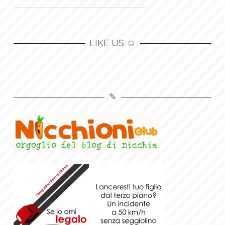
LIKE US ☺
✎