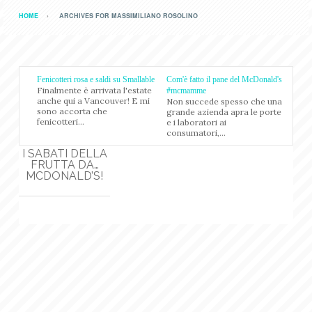
HOME
ARCHIVES FOR MASSIMILIANO ROSOLINO
Fenicotteri rosa e saldi su Smallable
Com'è fatto il pane del McDonald's
Finalmente è arrivata l'estate
#mcmamme
anche qui a Vancouver! E mi
Non succede spesso che una
sono accorta che
grande azienda apra le porte
fenicotteri...
e i laboratori ai
consumatori,...
I SABATI DELLA
FRUTTA DA…
MCDONALD’S!