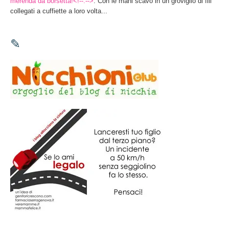
merenda da borsetta!<!--:-->
: Con le mani scavo in un groviglio di fili
collegati a cuffiette a loro volta...
✎