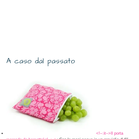
A caso dal passato
<!--:it-->Il porta