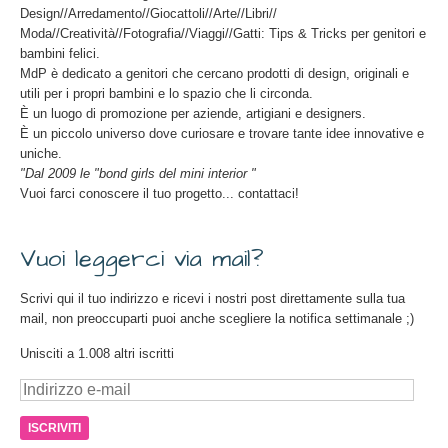
Design//Arredamento//Giocattoli//Arte//Libri//
Moda//Creatività//Fotografia//Viaggi//Gatti: Tips & Tricks per genitori e
bambini felici.
MdP è dedicato a genitori che cercano prodotti di design, originali e
utili per i propri bambini e lo spazio che li circonda.
È un luogo di promozione per aziende, artigiani e designers.
È un piccolo universo dove curiosare e trovare tante idee innovative e
uniche.
"Dal 2009 le "bond girls del mini interior "
Vuoi farci conoscere il tuo progetto... contattaci!
Vuoi leggerci via mail?
Scrivi qui il tuo indirizzo e ricevi i nostri post direttamente sulla tua
mail, non preoccuparti puoi anche scegliere la notifica settimanale ;)
Unisciti a 1.008 altri iscritti
Indirizzo
e-
mail