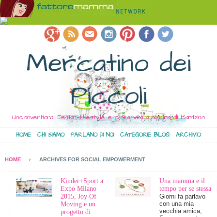
Mercatino dei
Piccoli
Unconventional Design, lifestyle e creatività a misura di Bambino
HOME
CHI SIAMO
PARLANO DI NOI
CATEGORIE BLOG
ARCHIVIO
HOME
ARCHIVES FOR SOCIAL EMPOWERMENT
Kinder+Sport a
Una mamma e il
Expo Milano
tempo per se stessa
2015, Joy Of
Giorni fa parlavo
con una mia
Moving e un
vecchia amica,
progetto di