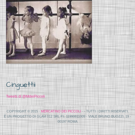
Cinguettii
Tweets di @MdeiPiccoli
COPYRIGHT © 2015 ·
MERCATINO DEI PICCOLI
· - TUTTI I DIRITTI RISERVATI.
È UN PROGETTO DI GLAM 012 SRL P.I. 11990811009 - VIALE BRUNO BUOZZI, 19 -
00197 ROMA