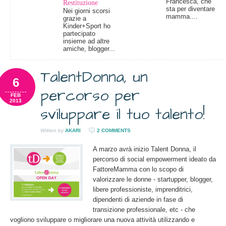
Francesca, che
Restituzione
sta per diventare
Nei giorni scorsi
mamma....
grazie a
Kinder+Sport ho
partecipato
insieme ad altre
amiche, blogger...
TalentDonna, un
6
percorso per
FEB
2013
sviluppare il tuo talento!
Written by
AKARI
2 COMMENTS
A marzo avrà inizio Talent Donna, il
percorso di social empowerment ideato da
FattoreMamma con lo scopo di
valorizzare le donne - startupper, blogger,
libere professioniste, imprenditrici,
dipendenti di aziende in fase di
transizione professionale, etc - che
vogliono sviluppare o migliorare una nuova attività utilizzando e