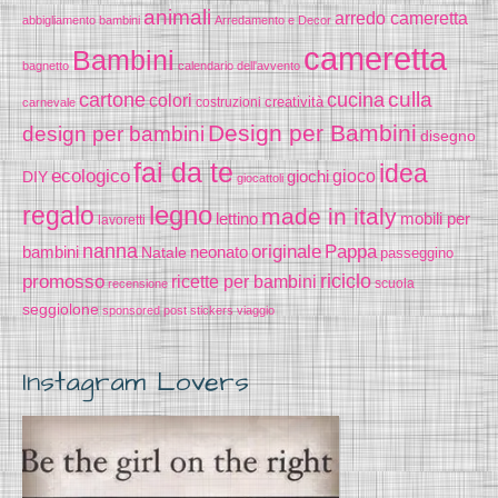
animali
arredo cameretta
abbigliamento bambini
Arredamento e Decor
cameretta
Bambini
bagnetto
calendario dell'avvento
cucina
culla
cartone
colori
creatività
costruzioni
carnevale
Design per Bambini
design per bambini
disegno
fai da te
idea
ecologico
gioco
DIY
giochi
giocattoli
legno
regalo
made in italy
lettino
mobili per
lavoretti
nanna
originale
Pappa
bambini
Natale
neonato
passeggino
riciclo
promosso
ricette per bambini
scuola
recensione
seggiolone
sponsored post
stickers
viaggio
Instagram Lovers