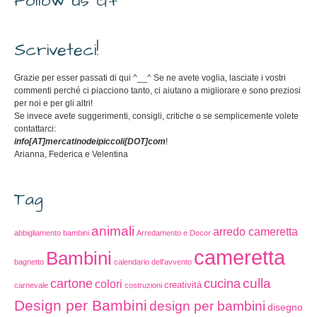
Follow us G+
Scriveteci!
Grazie per esser passati di qui ^__^ Se ne avete voglia, lasciate i vostri
commenti perché ci piacciono tanto, ci aiutano a migliorare e sono preziosi
per noi e per gli altri!
Se invece avete suggerimenti, consigli, critiche o se semplicemente volete
contattarci:
info[AT]mercatinodeipiccoli[DOT]com
!
Arianna, Federica e Velentina
Tag
animali
arredo cameretta
abbigliamento bambini
Arredamento e Decor
cameretta
Bambini
bagnetto
calendario dell'avvento
cucina
culla
cartone
colori
creatività
carnevale
costruzioni
Design per Bambini
design per bambini
disegno