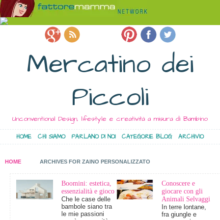
Mercatino dei
Piccoli
Unconventional Design, lifestyle e creatività a misura di Bambino
HOME
CHI SIAMO
PARLANO DI NOI
CATEGORIE BLOG
ARCHIVIO
HOME
ARCHIVES FOR ZAINO PERSONALIZZATO
Boomini: estetica,
Conoscere e
essenzialità e gioco
giocare con gli
Che le case delle
Animali Selvaggi
bambole siano tra
In terre lontane,
le mie passioni
fra giungle e