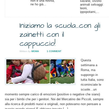
non è una novità,
savane, vivono
ne ho già...
animali selvaggi:
leoni,
ippopotami,...
Iniziamo la scuola…con gli
13
zainetti con il
SET
2012
cappuccio!
Written by
MOMA
1 COMMENT
Questa
settimana a
Roma, ma
suppongo in
tutta Italia, sono
ricominciate le
scuole…un
momento sempre carico di emozioni (positive o negative che siano)
sia per i bimbi che per i genitori. Noi del Mercatino dei Piccoli, sempre
alla ricerca di prodotti nuovi e originali, non potevamo non pensare a
questo grande giorno! E abbiamo trovato […]