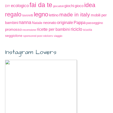
fai da te
idea
ecologico
gioco
giochi
DIY
giocattoli
legno
regalo
made in italy
lettino
mobili per
lavoretti
nanna
originale
Pappa
bambini
Natale
neonato
passeggino
riciclo
promosso
ricette per bambini
scuola
recensione
seggiolone
sponsored post
stickers
viaggio
Instagram Lovers