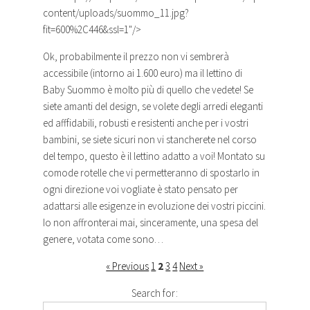
content/uploads/suommo_11.jpg?
fit=600%2C446&ssl=1"/>
Ok, probabilmente il prezzo non vi sembrerà
accessibile (intorno ai 1.600 euro) ma il lettino di
Baby Suommo è molto più di quello che vedete! Se
siete amanti del design, se volete degli arredi eleganti
ed afffidabili, robusti e resistenti anche per i vostri
bambini, se siete sicuri non vi stancherete nel corso
del tempo, questo è il lettino adatto a voi! Montato su
comode rotelle che vi permetteranno di spostarlo in
ogni direzione voi vogliate è stato pensato per
adattarsi alle esigenze in evoluzione dei vostri piccini.
Io non affronterai mai, sinceramente, una spesa del
genere, votata come sono…
« Previous
1
2
3
4
Next »
Search for: