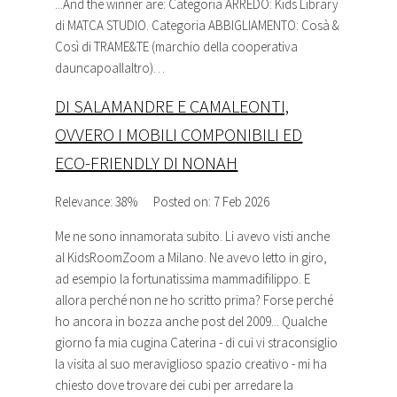
...And the winner are: Categoria ARREDO: Kids Library
di MATCA STUDIO. Categoria ABBIGLIAMENTO: Cosà &
Così di TRAME&TE (marchio della cooperativa
dauncapoallaltro)…
DI SALAMANDRE E CAMALEONTI,
OVVERO I MOBILI COMPONIBILI ED
ECO-FRIENDLY DI NONAH
Relevance: 38%
Posted on: 7 Feb 2026
Me ne sono innamorata subito. Li avevo visti anche
al KidsRoomZoom a Milano. Ne avevo letto in giro,
ad esempio la fortunatissima mammadifilippo. E
allora perché non ne ho scritto prima? Forse perché
ho ancora in bozza anche post del 2009... Qualche
giorno fa mia cugina Caterina - di cui vi straconsiglio
la visita al suo meraviglioso spazio creativo - mi ha
chiesto dove trovare dei cubi per arredare la