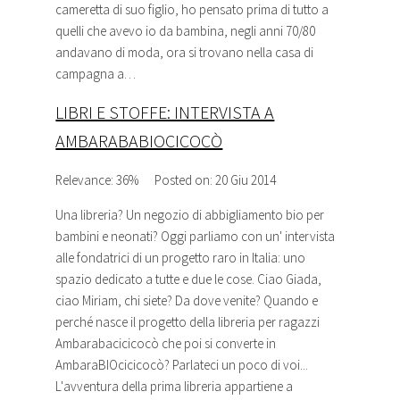
cameretta di suo figlio, ho pensato prima di tutto a
quelli che avevo io da bambina, negli anni 70/80
andavano di moda, ora si trovano nella casa di
campagna a…
LIBRI E STOFFE: INTERVISTA A
AMBARABABIOCICOCÒ
Relevance: 36%
Posted on: 20 Giu 2014
Una
libreria
? Un negozio di abbigliamento bio per
bambini e neonati? Oggi parliamo con un' intervista
alle fondatrici di un progetto raro in Italia: uno
spazio dedicato a tutte e due le cose. Ciao Giada,
ciao Miriam, chi siete? Da dove venite? Quando e
perché nasce il progetto della
libreria
per ragazzi
Ambarabacicicocò che poi si converte in
AmbaraBIOcicicocò? Parlateci un poco di voi...
L'avventura della prima
libreria
appartiene a