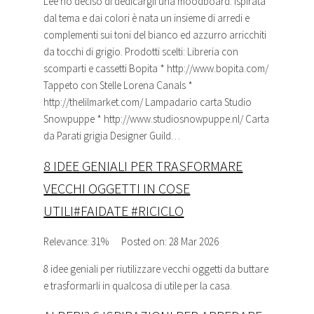
Lee ho deciso di dedicargli una moodboard. Ispirata
dal tema e dai colori è nata un insieme di arredi e
complementi sui toni del bianco ed azzurro arricchiti
da tocchi di grigio. Prodotti scelti:
Libreria
con
scomparti e cassetti Bopita * http://www.bopita.com/
Tappeto con Stelle Lorena Canals *
http://thelilmarket.com/ Lampadario carta Studio
Snowpuppe * http://www.studiosnowpuppe.nl/ Carta
da Parati grigia Designer Guild…
8 IDEE GENIALI PER TRASFORMARE
VECCHI OGGETTI IN COSE
UTILI#FAIDATE #RICICLO
Relevance: 31%
Posted on: 28 Mar 2026
8 idee geniali per riutilizzare vecchi oggetti da buttare
e trasformarli in qualcosa di utile per la casa.