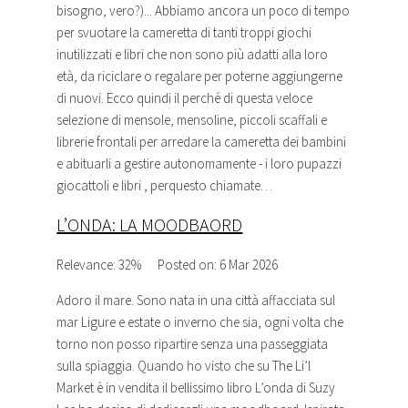
bisogno, vero?)... Abbiamo ancora un poco di tempo
per svuotare la cameretta di tanti troppi giochi
inutilizzati e libri che non sono più adatti alla loro
età, da riciclare o regalare per poterne aggiungerne
di nuovi. Ecco quindi il perché di questa veloce
selezione di mensole, mensoline, piccoli scaffali e
librerie frontali per arredare la cameretta dei bambini
e abituarli a gestire autonomamente - i loro pupazzi
giocattoli e libri , perquesto chiamate…
L’ONDA: LA MOODBAORD
Relevance: 32%
Posted on: 6 Mar 2026
Adoro il mare. Sono nata in una città affacciata sul
mar Ligure e estate o inverno che sia, ogni volta che
torno non posso ripartire senza una passeggiata
sulla spiaggia. Quando ho visto che su The Li’l
Market è in vendita il bellissimo libro L’onda di Suzy