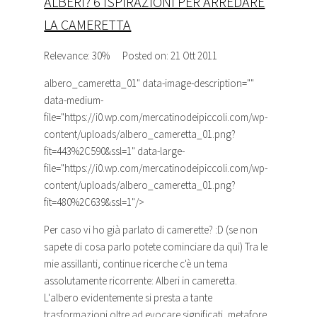
ALBERI? 6 ISPIRAZIONI PER ARREDARE
LA CAMERETTA
Relevance: 30%
Posted on: 21 Ott 2011
albero_cameretta_01
" data-image-description=""
data-medium-
file="https://i0.wp.com/mercatinodeipiccoli.com/wp-
content/uploads/albero_cameretta_01.png?
fit=443%2C590&ssl=1" data-large-
file="https://i0.wp.com/mercatinodeipiccoli.com/wp-
content/uploads/albero_cameretta_01.png?
fit=480%2C639&ssl=1"/>
Per caso vi ho già parlato di camerette? :D (se non
sapete di cosa parlo potete cominciare da qui) Tra le
mie assillanti, continue ricerche c'è un tema
assolutamente ricorrente: Alberi in cameretta.
L'albero evidentemente si presta a tante
trasformazioni oltre ad evocare significati, metafore,