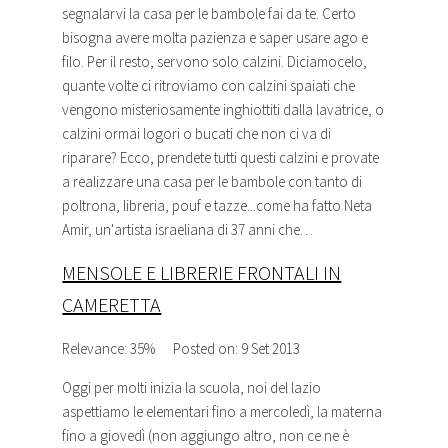
segnalarvi la casa per le bambole fai da te. Certo
bisogna avere molta pazienza e saper usare ago e
filo. Per il resto, servono solo calzini. Diciamocelo,
quante volte ci ritroviamo con calzini spaiati che
vengono misteriosamente inghiottiti dalla lavatrice, o
calzini ormai logori o bucati che non ci va di
riparare? Ecco, prendete tutti questi calzini e provate
a realizzare una casa per le bambole con tanto di
poltrona,
libreria
, pouf e tazze...come ha fatto Neta
Amir, un'artista israeliana di 37 anni che…
MENSOLE E LIBRERIE FRONTALI IN
CAMERETTA
Relevance: 35%
Posted on: 9 Set 2013
Oggi per molti inizia la scuola, noi del lazio
aspettiamo le elementari fino a mercoledì, la materna
fino a giovedì (non aggiungo altro, non ce ne è