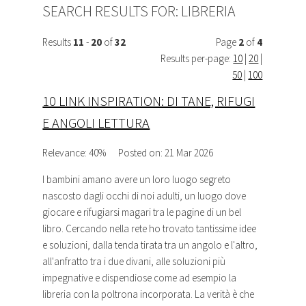
SEARCH RESULTS FOR:
LIBRERIA
Results
11
-
20
of
32
Page
2
of
4
Results per-page:
10
|
20
|
50
|
100
10 LINK INSPIRATION: DI TANE, RIFUGI
E ANGOLI LETTURA
Relevance: 40%
Posted on: 21 Mar 2026
I bambini amano avere un loro luogo segreto
nascosto dagli occhi di noi adulti, un luogo dove
giocare e rifugiarsi magari tra le pagine di un bel
libro. Cercando nella rete ho trovato tantissime idee
e soluzioni, dalla tenda tirata tra un angolo e l'altro,
all'anfratto tra i due divani, alle soluzioni più
impegnative e dispendiose come ad esempio la
libreria
con la poltrona incorporata. La verità è che