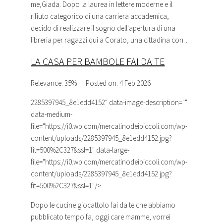
me,Giada. Dopo la laurea in lettere moderne e il
rifiuto categorico di una carriera accademica,
decido di realizzare il sogno dell'apertura di una
libreria
per ragazzi qui a Corato, una cittadina con…
LA CASA PER BAMBOLE FAI DA TE
Relevance: 35%
Posted on: 4 Feb 2026
2285397945_8e1edd4152
" data-image-description=""
data-medium-
file="https://i0.wp.com/mercatinodeipiccoli.com/wp-
content/uploads/2285397945_8e1edd4152.jpg?
fit=500%2C327&ssl=1" data-large-
file="https://i0.wp.com/mercatinodeipiccoli.com/wp-
content/uploads/2285397945_8e1edd4152.jpg?
fit=500%2C327&ssl=1"/>
Dopo le cucine giocattolo fai da te che abbiamo
pubblicato tempo fa, oggi care mamme, vorrei