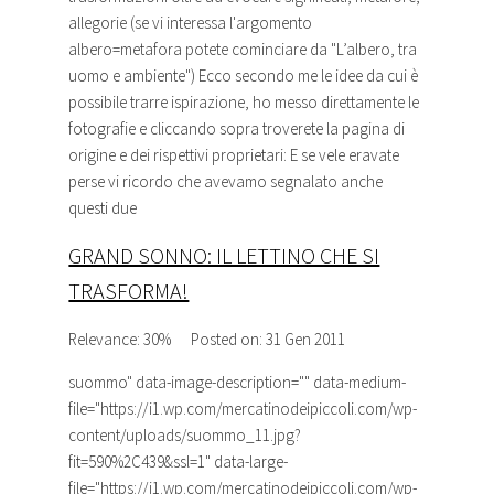
allegorie (se vi interessa l'argomento
albero=metafora potete cominciare da "L’albero, tra
uomo e ambiente") Ecco secondo me le idee da cui è
possibile trarre ispirazione, ho messo direttamente le
fotografie e cliccando sopra troverete la pagina di
origine e dei rispettivi proprietari: E se vele eravate
perse vi ricordo che avevamo segnalato anche
questi due
GRAND SONNO: IL LETTINO CHE SI
TRASFORMA!
Relevance: 30%
Posted on: 31 Gen 2011
suommo
" data-image-description="" data-medium-
file="https://i1.wp.com/mercatinodeipiccoli.com/wp-
content/uploads/suommo_11.jpg?
fit=590%2C439&ssl=1" data-large-
file="https://i1.wp.com/mercatinodeipiccoli.com/wp-