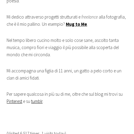
poesia.
Mi dedico attraverso progetti strutturati e
freelance
alla fotografia,
che è il mio pallino. Un esempio?
Mug to Me
.
Nel tempo libero cucino molto e solo cose sane, ascolto tanta
musica, compro fiori e viaggio il più possibile alla scoperta del
mondo che mi circonda.
Mi accompagna una figlia di 11 anni, un gatto a pelo corto e un
clan di amici fidati.
Per sapere qualcosa in più su di me, oltre che sul blog mi trovi su
Pinterest
e su
tumblr
.
(Visited 6.517 times, 1 visits today)