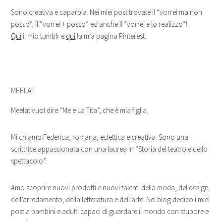
Sono creativa e caparbia. Nei miei post trovate il “vorrei ma non
posso”, il “vorrei + posso” ed anche il “vorrei e lo realizzo”!
Qui
il mio tumblr e
qui
la mia pagina Pinterest.
MEELAT
Meelat vuol dire “Me e La Tita”, che è mia figlia.
Mi chiamo Federica, romana, e
clettica e creativa. Sono una
scrittrice appassionata con una laurea in “Storia del teatro e dello
spettacolo”.
Amo scoprire nuovi prodotti e nuovi talenti della moda, del design,
dell’arredamento, della letteratura e dell’arte.
Nel blog dedico i miei
post a bambini e adulti capaci di guardare il mondo con stupore e