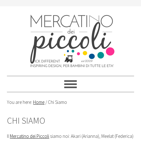
Skip
Skip
Skip
Skip
to
to
to
to
primary
content
primary
footer
navigation
sidebar
You are here:
Home
/
Chi Siamo
CHI SIAMO
Il
Mercatino dei Piccoli
siamo noi: Akari (Arianna), Meelat (Federica)