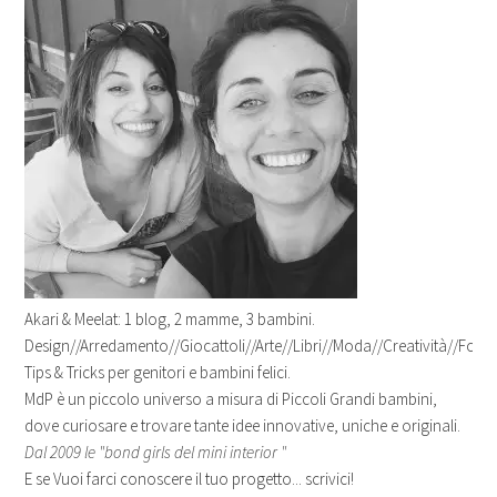
Akari & Meelat: 1 blog, 2 mamme, 3 bambini.
Design//Arredamento//Giocattoli//Arte//Libri//Moda//Creatività//Fotogr
Tips & Tricks per genitori e bambini felici.
MdP è un piccolo universo a misura di Piccoli Grandi bambini,
dove curiosare e trovare tante idee innovative, uniche e originali.
Dal 2009 le "bond girls del mini interior "
E se Vuoi farci conoscere il tuo progetto... scrivici!