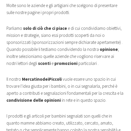
Molte sono le aziende e gli artigiani che scelgono di presentare
sulle nostre pagine i propri prodotti.
Parliamo
solo di ciò che ci piace
e di cui condividiamo obiettivi,
mission e strategie, siano essi prodotti scoperti da noi o
sponsorizzati (sponsorizzazioni sempre dichiarate apertamente) .
Quando possibile li testiamo condividendo la nostra
opinione
;
inoltre selezioniamo quelle aziende che vogliono riservare ai
nostri lettori degli
sconti
e
promozioni
particolari .
Il nostro
MercatinodeiPiccoli
vuole essere uno spazio in cui
trovare l’idea giusta per i bambini, o in cui segnalarla, perché è
aperto a contributi e segnalazioni fondamentali per la crescita e la
condivisione delle opinioni
in rete e in questo spazio.
I prodotti e gli articoli per bambini segnalati son quelli che in
quanto mamme abbiamo creato, utilizzato, cercato, amato,
testato o che semplicemente hanno colpito la nostra sensibilità e