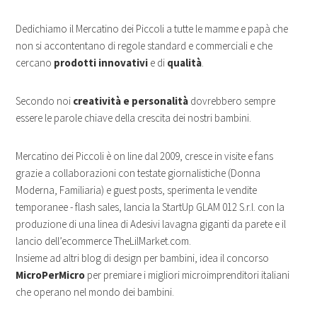
Dedichiamo il Mercatino dei Piccoli a tutte le mamme e papà che
non si accontentano di regole standard e commerciali e che
cercano
prodotti innovativi
e di
qualità
.
Secondo noi
creatività e personalità
dovrebbero sempre
essere le parole chiave della crescita dei nostri bambini.
Mercatino dei Piccoli è on line dal 2009, cresce in visite e fans
grazie a collaborazioni con testate giornalistiche (Donna
Moderna, Familiaria) e guest posts, sperimenta le vendite
temporanee - flash sales, lancia la StartUp GLAM 012 S.r.l. con la
produzione di una linea di Adesivi lavagna giganti da parete e il
lancio dell’ecommerce TheLilMarket.com.
Insieme ad altri blog di design per bambini, idea il concorso
MicroPerMicro
per premiare i migliori microimprenditori italiani
che operano nel mondo dei bambini.