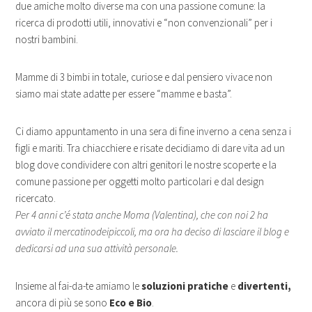
due amiche molto diverse ma con una passione comune: la
ricerca di prodotti utili, innovativi e “non convenzionali” per i
nostri bambini.
Mamme di 3 bimbi in totale, curiose e dal pensiero vivace non
siamo mai state adatte per essere “mamme e basta”.
Ci diamo appuntamento in una sera di fine inverno a cena senza i
figli e mariti. Tra chiacchiere e risate decidiamo di dare vita ad un
blog dove condividere con altri genitori le nostre scoperte e la
comune passione per oggetti molto particolari e dal design
ricercato.
Per 4 anni c’é stata anche Moma (Valentina), che con noi 2 ha
avviato il mercatinodeipiccoli, ma ora ha deciso di lasciare il blog e
dedicarsi ad una sua attività personale.
Insieme al fai-da-te amiamo le
soluzioni pratiche
e
divertenti,
ancora di più se sono
Eco e Bio
.