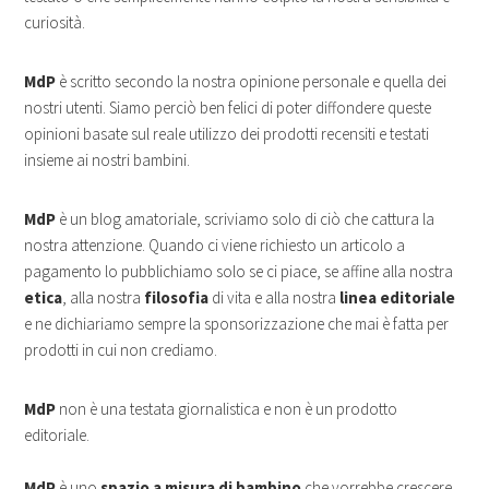
curiosità.
MdP
è scritto secondo la nostra opinione personale e quella dei
nostri utenti. Siamo perciò ben felici di poter diffondere queste
opinioni basate sul reale utilizzo dei prodotti recensiti e testati
insieme ai nostri bambini.
MdP
è un blog amatoriale, scriviamo solo di ciò che cattura la
nostra attenzione. Quando ci viene richiesto un articolo a
pagamento lo pubblichiamo solo se ci piace, se affine alla nostra
etica
, alla nostra
filosofia
di vita e alla nostra
linea editoriale
e ne dichiariamo sempre la sponsorizzazione che mai è fatta per
prodotti in cui non crediamo.
MdP
non è una testata giornalistica e non è un prodotto
editoriale.
MdP
è uno
spazio a misura di bambino
che vorrebbe crescere