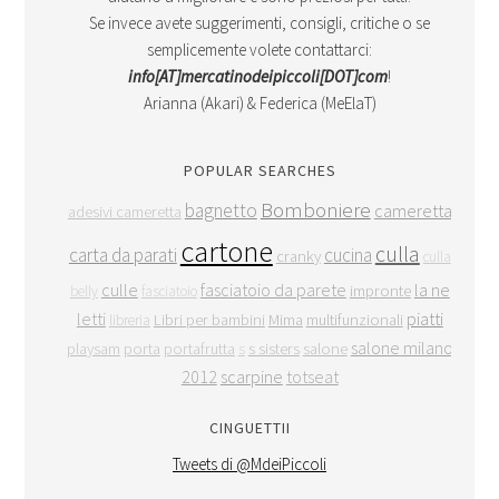
Se invece avete suggerimenti, consigli, critiche o se
semplicemente volete contattarci:
info[AT]mercatinodeipiccoli[DOT]com
!
Arianna (Akari) & Federica (MeElaT)
POPULAR SEARCHES
Bomboniere
bagnetto
cameretta
adesivi cameretta
cartone
culla
carta da parati
cucina
cranky
culla
culle
fasciatoio da parete
la ne
impronte
belly
fasciatoio
letti
piatti
Libri per bambini
Mima
multifunzionali
libreria
salone milano
playsam
porta
portafrutta
s sisters
salone
s
2012
scarpine
totseat
CINGUETTII
Tweets di @MdeiPiccoli