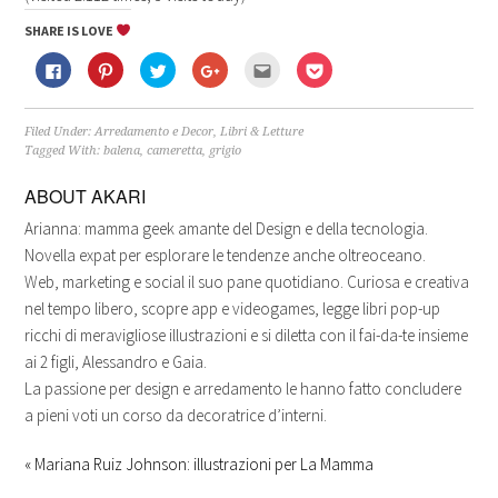
SHARE IS LOVE
Fai
Fai
Fai
Fai
Fai
Fai
clic
clic
clic
clic
clic
clic
per
qui
qui
qui
qui
qui
condividere
per
per
per
per
per
su
condividere
condividere
condividere
inviare
condividere
Facebook
su
su
su
l'articolo
su
Filed Under:
Arredamento e Decor
,
Libri & Letture
(Si
Pinterest
Twitter
Google+
via
Pocket
Tagged With:
balena
,
cameretta
,
grigio
apre
(Si
(Si
(Si
mail
(Si
in
apre
apre
apre
ad
apre
una
in
in
in
un
in
ABOUT
AKARI
nuova
una
una
una
amico
una
finestra)
nuova
nuova
nuova
(Si
nuova
finestra)
finestra)
finestra)
apre
finestra)
Arianna: mamma geek amante del Design e della tecnologia.
in
una
Novella expat per esplorare le tendenze anche oltreoceano.
nuova
finestra)
Web, marketing e social il suo pane quotidiano. Curiosa e creativa
nel tempo libero, scopre app e videogames, legge libri pop-up
ricchi di meravigliose illustrazioni e si diletta con il fai-da-te insieme
ai 2 figli, Alessandro e Gaia.
La passione per design e arredamento le hanno fatto concludere
a pieni voti un corso da decoratrice d’interni.
« Mariana Ruiz Johnson: illustrazioni per La Mamma