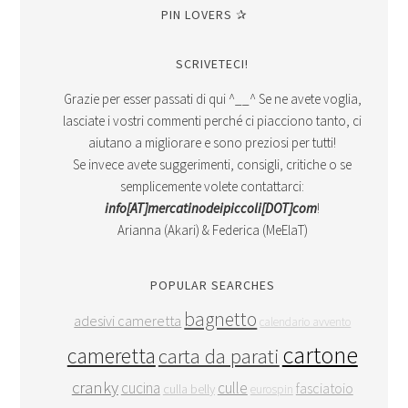
PIN LOVERS ✰
SCRIVETECI!
Grazie per esser passati di qui ^__^ Se ne avete voglia,
lasciate i vostri commenti perché ci piacciono tanto, ci
aiutano a migliorare e sono preziosi per tutti!
Se invece avete suggerimenti, consigli, critiche o se
semplicemente volete contattarci:
info[AT]mercatinodeipiccoli[DOT]com
!
Arianna (Akari) & Federica (MeElaT)
POPULAR SEARCHES
bagnetto
adesivi cameretta
calendario avvento
cartone
cameretta
carta da parati
cranky
cucina
culle
fasciatoio
culla belly
eurospin