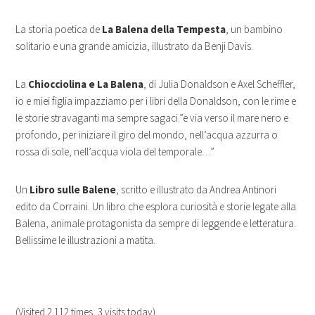
La storia poetica de
La Balena della Tempesta
, un bambino
solitario e una grande amicizia, illustrato da Benji Davis.
La
Chiocciolina e La Balena
, di Julia Donaldson e Axel Scheffler,
io e miei figlia impazziamo per i libri della Donaldson, con le rime e
le storie stravaganti ma sempre sagaci.”e via verso il mare nero e
profondo, per iniziare il giro del mondo, nell’acqua azzurra o
rossa di sole, nell’acqua viola del temporale…”
Un
Libro sulle Balene
, scritto e illustrato da Andrea Antinori
edito da Corraini. Un libro che esplora curiosità e storie legate alla
Balena, animale protagonista da sempre di leggende e letteratura.
Bellissime le illustrazioni a matita.
(Visited 2.112 times, 3 visits today)