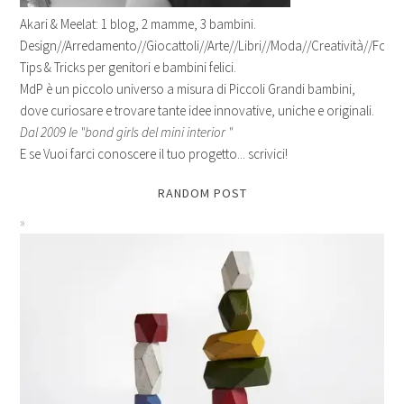
Akari & Meelat: 1 blog, 2 mamme, 3 bambini.
Design//Arredamento//Giocattoli//Arte//Libri//Moda//Creatività//Fotogr
Tips & Tricks per genitori e bambini felici.
MdP è un piccolo universo a misura di Piccoli Grandi bambini,
dove curiosare e trovare tante idee innovative, uniche e originali.
Dal 2009 le "bond girls del mini interior "
E se Vuoi farci conoscere il tuo progetto... scrivici!
RANDOM POST