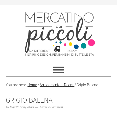
Skip
Skip
Skip
Skip
to
to
to
to
primary
content
primary
footer
navigation
sidebar
You are here:
Home
/
Arredamento e Decor
/
Grigio Balena
GRIGIO BALENA
16 Mag 2017
by
akari
Leave a Comment