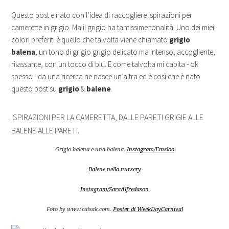
Questo post e nato con l’idea di raccogliere ispirazioni per
camerette in grigio. Ma il grigio ha tantissime tonalità. Uno dei miei
colori preferiti è quello che talvolta viene chiamato
grigio
balena
, un tono di grigio grigio delicato ma intenso, accogliente,
rilassante, con un tocco di blu. E come talvolta mi capita - ok
spesso - da una ricerca ne nasce un’altra ed è così che è nato
questo post su
grigio
&
balene
.
ISPIRAZIONI PER LA CAMERETTA, DALLE PARETI GRIGIE ALLE
BALENE ALLE PARETI.
Grigio balena e una balena.
Instagram/Emsloo
Balene nella nursery
Instagram/SaraAlfredason
Foto by www.caisak.com.
Poster di WeekDayCarnival