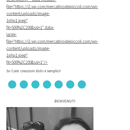
file="https://i2.wp.com/mercatinodeipiccoli.com/wp-
content/uploads/image-
1php1.jpeg?
fit=500%2C200&ssl=1" data-
large-
file="https://i2.wp.com/mercatinodeipiccoli.com/wp-
content/uploads/image-
1php1.jpeg?
fit=500%2C200&ssl=1"/>
So Cute: creazioni dolci e semplici!
BENVENUTI