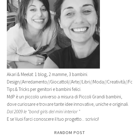
Akari & Meelat: 1 blog, 2 mamme, 3 bambini.
Design//Arredamento//Giocattoli//Arte//Libri//Moda//Creatività//Fotogr
Tips & Tricks per genitori e bambini felici.
MdP è un piccolo universo a misura di Piccoli Grandi bambini,
dove curiosare e trovare tante idee innovative, uniche e originali.
Dal 2009 le "bond girls del mini interior "
E se Vuoi farci conoscere il tuo progetto... scrivici!
RANDOM POST