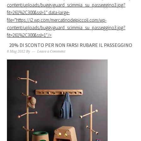
content/uploads/buggyguard_scimmia_su_passeggino3.jpg?
fit=261%2C300&ssl=1" data-large-
file="https://i2.wp.com/mercatinodeipiccoli.com/wp-
content/uploads/buggyguard_scimmia_su_passeggino3.jpg?
fit=261%2C300&ssl=1"/>
20% DI SCONTO PER NON FARSI RUBARE IL PASSEGGINO
8 Mag 2012
By
Leave a Comment