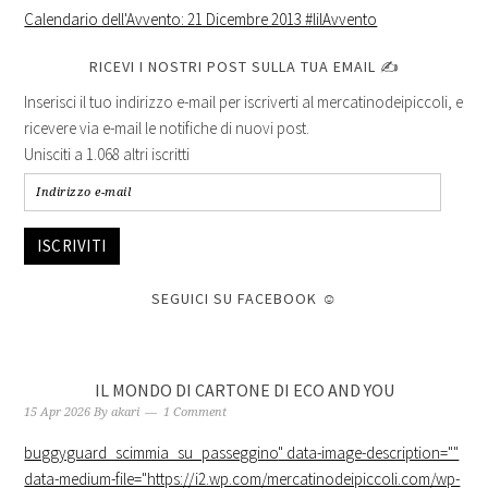
Calendario dell'Avvento: 21 Dicembre 2013 #lilAvvento
RICEVI I NOSTRI POST SULLA TUA EMAIL ✍
Inserisci il tuo indirizzo e-mail per iscriverti al mercatinodeipiccoli, e
ricevere via e-mail le notifiche di nuovi post.
Unisciti a 1.068 altri iscritti
ISCRIVITI
SEGUICI SU FACEBOOK ☺
IL MONDO DI CARTONE DI ECO AND YOU
15 Apr 2026
By
akari
1 Comment
buggyguard_scimmia_su_passeggino
" data-image-description=""
data-medium-file="https://i2.wp.com/mercatinodeipiccoli.com/wp-