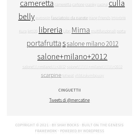
cameretta
culla
cameretta
cartone
cranky
cucina
belly
fasciatoio da parete
eurospin
Hang Friends
impronte
libreria
Mima
Kura
letti20
Libri
multifunzionali
porta
portafrutta
s
salone milano 2012
salone+milano+2012
salone\\\+milano\\\+2012
salone\\\\\\\+milano\\\\\\\+2012
scarpine
totseat
yhbtzskvmbpuay
CINGUETTII
Tweets di @mercatine
COPYRIGHT © 2021 · BY
SHAY BOCKS
· BUILT ON THE
GENESIS
FRAMEWORK
· POWERED BY
WORDPRESS