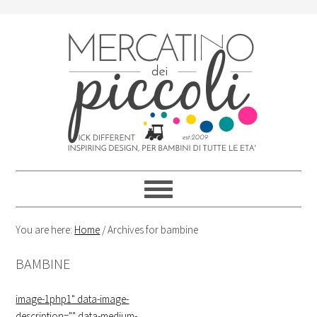
Skip
Skip
Skip
Skip
to
to
to
to
primary
content
primary
footer
navigation
sidebar
You are here:
Home
/
Archives for bambine
BAMBINE
image-1php1
" data-image-
description="" data-medium-