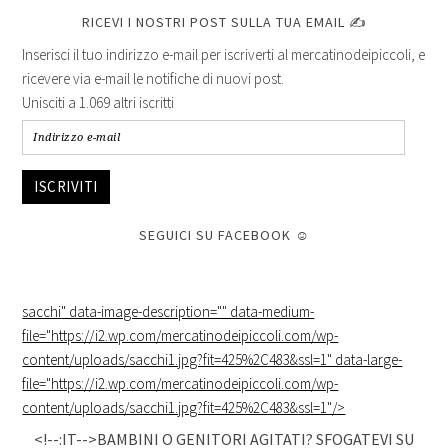
RICEVI I NOSTRI POST SULLA TUA EMAIL ✍
Inserisci il tuo indirizzo e-mail per iscriverti al mercatinodeipiccoli, e
ricevere via e-mail le notifiche di nuovi post.
Unisciti a 1.069 altri iscritti
ISCRIVITI
SEGUICI SU FACEBOOK ☺
sacchi
" data-image-description="" data-medium-
file="https://i2.wp.com/mercatinodeipiccoli.com/wp-
content/uploads/sacchi1.jpg?fit=425%2C483&ssl=1" data-large-
file="https://i2.wp.com/mercatinodeipiccoli.com/wp-
content/uploads/sacchi1.jpg?fit=425%2C483&ssl=1"/>
<!--:IT-->BAMBINI O GENITORI AGITATI? SFOGATEVI SU