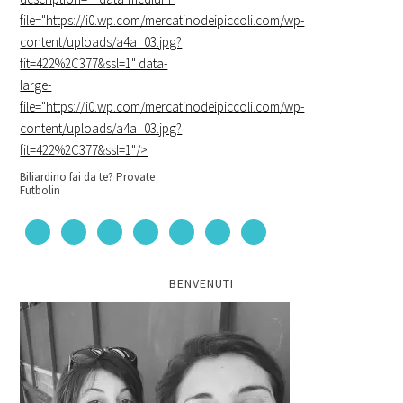
file="https://i0.wp.com/mercatinodeipiccoli.com/wp-
content/uploads/a4a_03.jpg?
fit=422%2C377&ssl=1" data-
large-
file="https://i0.wp.com/mercatinodeipiccoli.com/wp-
content/uploads/a4a_03.jpg?
fit=422%2C377&ssl=1"/>
Biliardino fai da te? Provate
Futbolin
BENVENUTI