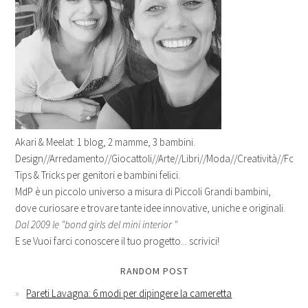
Akari & Meelat: 1 blog, 2 mamme, 3 bambini.
Design//Arredamento//Giocattoli//Arte//Libri//Moda//Creatività//Fotogr
Tips & Tricks per genitori e bambini felici.
MdP è un piccolo universo a misura di Piccoli Grandi bambini,
dove curiosare e trovare tante idee innovative, uniche e originali.
Dal 2009 le "bond girls del mini interior "
E se Vuoi farci conoscere il tuo progetto... scrivici!
RANDOM POST
Pareti Lavagna: 6 modi per dipingere la cameretta