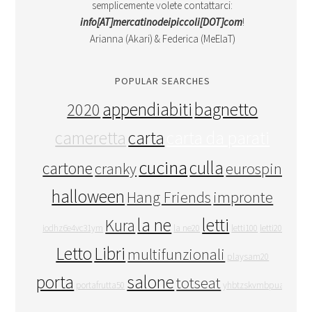
semplicemente volete contattarci:
info[AT]mercatinodeipiccoli[DOT]com
!
Arianna (Akari) & Federica (MeElaT)
POPULAR SEARCHES
appendiabiti
bagnetto
2020
cameretta
carta
carta da parati
cucina
culla
cartone
cranky
eurospin
halloween
Hang Friends
impronte
la ne
letti
Kura
iodhz6e4vc31ym
la ne20
letti100
letti20
Letto
Libri
multifunzionali
playsam20
porta
salone
totseat
portafrutta50
yhbtzskvmbpuay