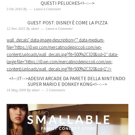
QUESTI PELUCHES<!--:-->
3 Dic 2010
By
Leave a Comment
GUEST POST: DISNEY È COME LA PIZZA
12 Nov 2025
By
akari
Leave a Comment
wall_decals
" data-image-description="" data-medium-
file="https://i0.wp.com/mercatinodeipiccoli.com/wp-
content/uploads/wall_decals.jpg?fit=500%2C320&ssl=1" data-
large-file="https://i0.wp.com/mercatinodeipiccoli.com/wp-
content/uploads/wall_decals.jpg?fit=500%2C320&ssl=1"/>
<!--:IT-->ADESIVI ARCADE DA PARETE DELLA NINTENDO:
SUPER MARIO E DONKEY KONG<!--:-->
14 Mag 2009
By
akari
2 Comments