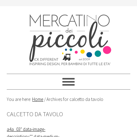
Skip
Skip
Skip
Skip
to
to
to
to
primary
content
primary
footer
navigation
sidebar
You are here:
Home
/
Archives for calcetto da tavolo
CALCETTO DA TAVOLO
a4a_03
" data-image-
description="" data-medium-