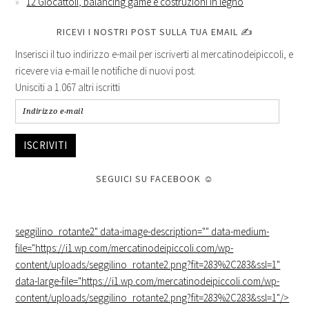
12 Giocattoli, balancing game e costruzioni in legno
RICEVI I NOSTRI POST SULLA TUA EMAIL ✍
Inserisci il tuo indirizzo e-mail per iscriverti al mercatinodeipiccoli, e
ricevere via e-mail le notifiche di nuovi post.
Unisciti a 1.067 altri iscritti
ISCRIVITI
SEGUICI SU FACEBOOK ☺
seggilino_rotante2
" data-image-description="" data-medium-
file="https://i1.wp.com/mercatinodeipiccoli.com/wp-
content/uploads/seggilino_rotante2.png?fit=283%2C283&ssl=1"
data-large-file="https://i1.wp.com/mercatinodeipiccoli.com/wp-
content/uploads/seggilino_rotante2.png?fit=283%2C283&ssl=1"/>