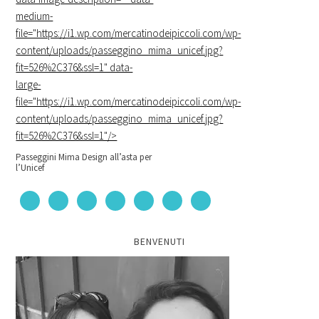
medium-
file="https://i1.wp.com/mercatinodeipiccoli.com/wp-
content/uploads/passeggino_mima_unicef.jpg?
fit=526%2C376&ssl=1" data-
large-
file="https://i1.wp.com/mercatinodeipiccoli.com/wp-
content/uploads/passeggino_mima_unicef.jpg?
fit=526%2C376&ssl=1"/>
Passeggini Mima Design all’asta per
l’Unicef
BENVENUTI