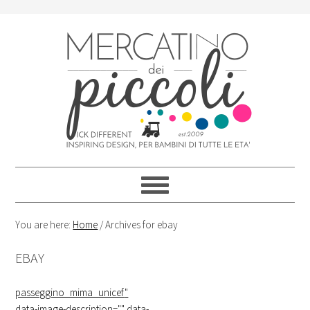
Skip
Skip
Skip
Skip
to
to
to
to
primary
content
primary
footer
navigation
sidebar
You are here:
Home
/
Archives for ebay
EBAY
passeggino_mima_unicef
"
data-image-description="" data-