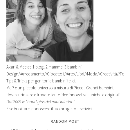
Akari & Meelat: 1 blog, 2 mamme, 3 bambini.
Design//Arredamento//Giocattoli//Arte//Libri//Moda//Creatività//Fotogr
Tips & Tricks per genitori e bambini felici.
MdP è un piccolo universo a misura di Piccoli Grandi bambini,
dove curiosare e trovare tante idee innovative, uniche e originali.
Dal 2009 le "bond girls del mini interior "
E se Vuoi farci conoscere il tuo progetto... scrivici!
RANDOM POST