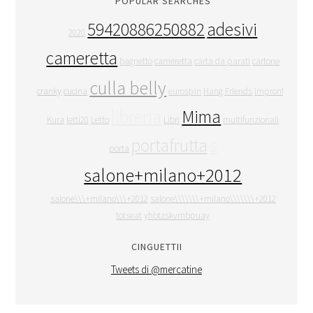
POPULAR SEARCHES
59420886250882
adesivi
2020
cameretta
bagnetto
cameretta
carta da parati
cartone
culla belly
cranky
cucina
eurospin
Hang Friends
impronte
libreria
Mima
Kura
letti20
Letto
Libri
multifunzionali
portafrutta
s
porta
salone+milano+2012
salone\\\+milano\\\+2012
salone\\\\\\\+milano\\\\\\\+2012
totseat
yhbtzskvmbpuay
CINGUETTII
Tweets di @mercatine