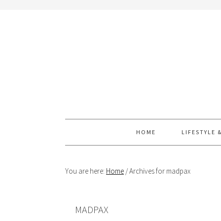
Skip
Skip
Skip
Skip
to
to
to
to
primary
content
primary
footer
navigation
sidebar
HOME
LIFESTYLE 
You are here:
Home
/
Archives for madpax
MADPAX