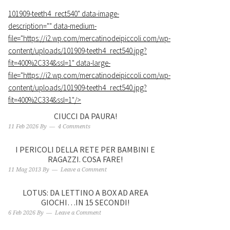
101909-teeth4_rect540
" data-image-
description="" data-medium-
file="https://i2.wp.com/mercatinodeipiccoli.com/wp-
content/uploads/101909-teeth4_rect540.jpg?
fit=400%2C334&ssl=1" data-large-
file="https://i2.wp.com/mercatinodeipiccoli.com/wp-
content/uploads/101909-teeth4_rect540.jpg?
fit=400%2C334&ssl=1"/>
CIUCCI DA PAURA!
11 Feb 2026
By
4 Comments
I PERICOLI DELLA RETE PER BAMBINI E
RAGAZZI. COSA FARE!
11 Mag 2013
By
Leave a Comment
LOTUS: DA LETTINO A BOX AD AREA
GIOCHI…IN 15 SECONDI!
6 Feb 2026
By
Leave a Comment