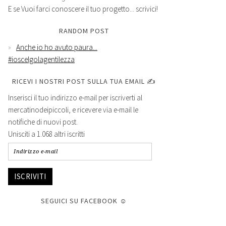
E se Vuoi farci conoscere il tuo progetto... scrivici!
RANDOM POST
Anche io ho avuto paura...
#ioscelgolagentilezza
RICEVI I NOSTRI POST SULLA TUA EMAIL ✍
Inserisci il tuo indirizzo e-mail per iscriverti al
mercatinodeipiccoli, e ricevere via e-mail le
notifiche di nuovi post.
Unisciti a 1.068 altri iscritti
ISCRIVITI
SEGUICI SU FACEBOOK ☺