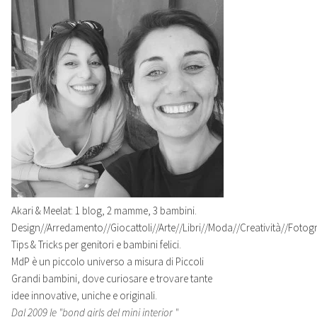
Akari & Meelat: 1 blog, 2 mamme, 3 bambini.
Design//Arredamento//Giocattoli//Arte//Libri//Moda//Creatività//Fotogra
Tips & Tricks per genitori e bambini felici.
MdP è un piccolo universo a misura di Piccoli
Grandi bambini, dove curiosare e trovare tante
idee innovative, uniche e originali.
Dal 2009 le "bond girls del mini interior "