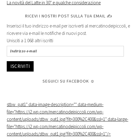
La novità del Latte in 30" e qualche considerazione
RICEVI I NOSTRI POST SULLA TUA EMAIL ✍
Inserisci il tuo indirizzo e-mail per iscriverti al mercatinodeipiccoli, e
ricevere via e-mail le notifiche di nuovi post.
Unisciti a 1.068 altri iscritti
ISCRIVITI
SEGUICI SU FACEBOOK ☺
stbw_pat1
" data-image-description="" data-medium-
file="https://i2.wp.com/mercatinodeipiccoli.com/wp-
content/uploads/stbw_pat1.jpg?fit=300%2C400&ssl=1" data-large-
file="https://i2.wp.com/mercatinodeipiccoli.com/wp-
content/uploads/stbw_pat1.jpg?fit=300%2C400&ssl=1"/>