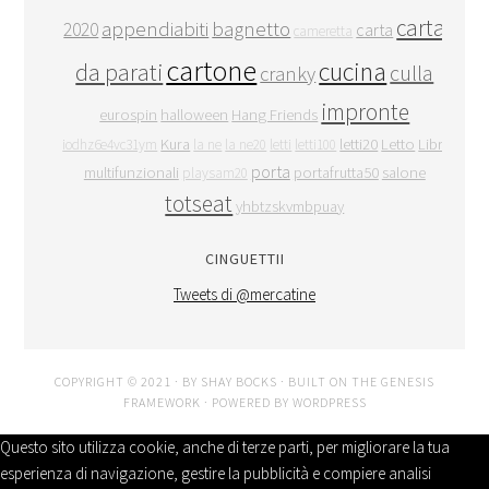
carta
appendiabiti
bagnetto
2020
carta
cameretta
cartone
cucina
da parati
culla
cranky
impronte
eurospin
halloween
Hang Friends
Kura
letti20
Letto
Libri
iodhz6e4vc31ym
la ne
la ne20
letti
letti100
porta
multifunzionali
portafrutta50
salone
playsam20
totseat
yhbtzskvmbpuay
CINGUETTII
Tweets di @mercatine
COPYRIGHT © 2021 · BY
SHAY BOCKS
· BUILT ON THE
GENESIS
FRAMEWORK
· POWERED BY
WORDPRESS
Questo sito utilizza cookie, anche di terze parti, per migliorare la tua
esperienza di navigazione, gestire la pubblicità e compiere analisi