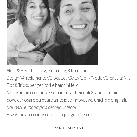
Akari & Meelat: 1 blog, 2 mamme, 3 bambini.
Design//Arredamento//Giocattoli//Arte//Libri//Moda//Creatività//Fotogr
Tips & Tricks per genitori e bambini felici.
MdP è un piccolo universo a misura di Piccoli Grandi bambini,
dove curiosare e trovare tante idee innovative, uniche e originali.
Dal 2009 le "bond girls del mini interior "
E se Vuoi farci conoscere il tuo progetto... scrivici!
RANDOM POST