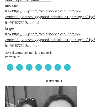
medium-
file="https://i2.wp.com/mercatinodeipiccoli.com/wp-
content/uploads/buggyguard_scimmia_su_passeggino3.jpg?
fit=261%2C300&ssl=1" data-
large-
file="https://i2.wp.com/mercatinodeipiccoli.com/wp-
content/uploads/buggyguard_scimmia_su_passeggino3.jpg?
fit=261%2C300&ssl=1"/>
20% di sconto per non farsi rubare il
passeggino
BENVENUTI