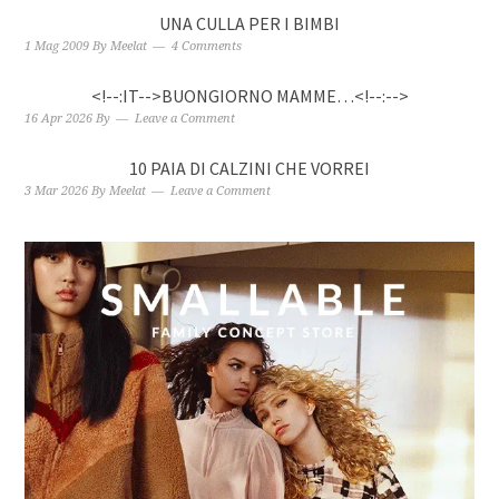
UNA CULLA PER I BIMBI
1 Mag 2009
By
Meelat
4 Comments
<!--:IT-->BUONGIORNO MAMME…<!--:-->
16 Apr 2026
By
Leave a Comment
10 PAIA DI CALZINI CHE VORREI
3 Mar 2026
By
Meelat
Leave a Comment