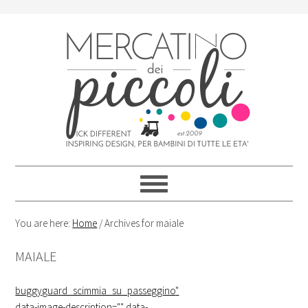
Skip
Skip
Skip
Skip
to
to
to
to
primary
content
primary
footer
navigation
sidebar
You are here:
Home
/
Archives for maiale
MAIALE
buggyguard_scimmia_su_passeggino
"
data-image-description="" data-