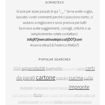
SCRIVETECI!
Grazie per esser passati di qui ^__^ Se ne avete voglia,
lasciate i vostri commenti perché ci piacciono tanto, ci
aiutano a migliorare e sono preziosi per tutti!
Se invece avete suggerimenti, consigli, critiche o se
semplicemente volete contattarci:
info[AT]mercatinodeipiccoli[DOT]com
!
Arianna (Akari) & Federica (MeElaT)
POPULAR SEARCHES
carta
appendiabiti
bagnetto
2020
carta
cameretta
cartone
cucina
da parati
culla
cranky
impronte
eurospin
halloween
Hang Friends
Kura
letti20
Letto
Libri
iodhz6e4vc31ym
la ne
la ne20
letti
letti100
porta
multifunzionali
portafrutta50
salone
playsam20