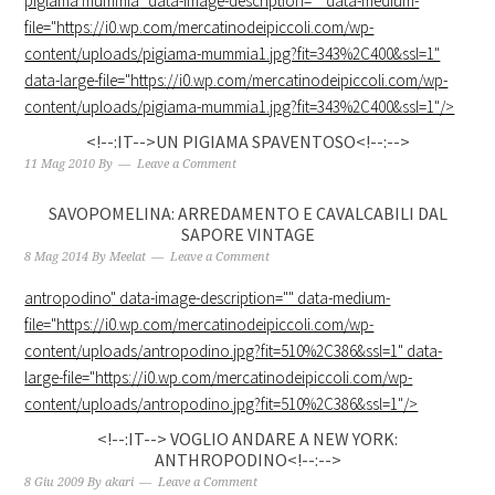
pigiama mummia
" data-image-description="" data-medium-
file="https://i0.wp.com/mercatinodeipiccoli.com/wp-
content/uploads/pigiama-mummia1.jpg?fit=343%2C400&ssl=1"
data-large-file="https://i0.wp.com/mercatinodeipiccoli.com/wp-
content/uploads/pigiama-mummia1.jpg?fit=343%2C400&ssl=1"/>
<!--:IT-->UN PIGIAMA SPAVENTOSO<!--:-->
11 Mag 2010
By
Leave a Comment
SAVOPOMELINA: ARREDAMENTO E CAVALCABILI DAL
SAPORE VINTAGE
8 Mag 2014
By
Meelat
Leave a Comment
antropodino
" data-image-description="" data-medium-
file="https://i0.wp.com/mercatinodeipiccoli.com/wp-
content/uploads/antropodino.jpg?fit=510%2C386&ssl=1" data-
large-file="https://i0.wp.com/mercatinodeipiccoli.com/wp-
content/uploads/antropodino.jpg?fit=510%2C386&ssl=1"/>
<!--:IT--> VOGLIO ANDARE A NEW YORK:
ANTHROPODINO<!--:-->
8 Giu 2009
By
akari
Leave a Comment