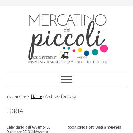
Skip
Skip
Skip
Skip
to
to
to
to
primary
content
primary
footer
navigation
sidebar
You are here:
Home
/
Archives for torta
TORTA
Calendario dell’Avvento: 20
Sponsored Post: Oggi a merenda
Dicembre 2013 #lilAvvento