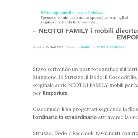
Il Wrestling contro il bullismo e la violenza
Spesso (nel mio caso molto spesso) i nostri figli ci
stupiscono. Per la loro velocità...
NEOTOI FAMILY i mobili diverte
EMPO
25 MAR 2026
AKARI
LEAVE A COMMENT
Posted on
Written by
Stavo scrivendo un post fotografico sui letti
Mangione, lo Struzzo, il Dodo, il Coccodrillo,
originale serie NEOTOI FAMILY mobili per b
per
Emporium
.
Giacomucci li ha progettati seguendo la filo
l’ordinario in straordinario
attraverso la crea
Struzzo, Dodo e Facelook, tavolinetti con ri