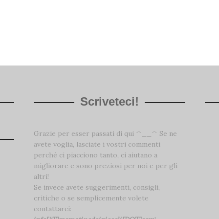
Scriveteci!
Grazie per esser passati di qui ^__^ Se ne
avete voglia, lasciate i vostri commenti
perché ci piacciono tanto, ci aiutano a
migliorare e sono preziosi per noi e per gli
altri!
Se invece avete suggerimenti, consigli,
critiche o se semplicemente volete
contattarci: