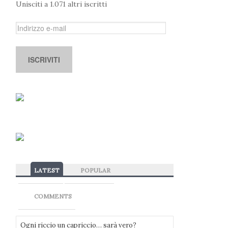
Unisciti a 1.071 altri iscritti
I
n
d
i
r
i
z
z
o
e
-
m
a
LATEST
POPULAR
i
l
COMMENTS
Ogni riccio un capriccio… sarà vero?