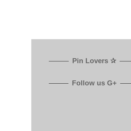
Pin Lovers ✰
Follow us G+