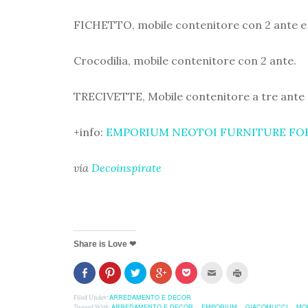
FICHETTO, mobile contenitore con 2 ante e
Crocodilia, mobile contenitore con 2 ante.
TRECIVETTE, Mobile contenitore a tre ante
+info:
EMPORIUM NEOTOI FURNITURE FOR
via
Decoinspirate
Share is Love ❤
Condividi
Clicca
Clicca
Clicca
Clicca
Clicca
Clicca
su
per
per
per
per
per
per
Facebook
condividere
condividere
condividere
condividere
inviare
stampare
(Si
su
su
su
su
l'articolo
(Si
ARREDAMENTO E DECOR
Filed Under:
apre
Pinterest
Twitter
Google+
Pocket
via
apre
ARREDAMENTO E DECOR
EMPORIUM
GIACOMUCCI
MOB
Tagged With:
,
,
,