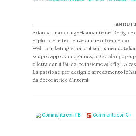
in
(Si
(Si
(Si
(Si
mail
in
una
apre
apre
apre
apre
ad
una
nuova
in
in
in
in
un
nuova
finestra)
una
una
una
una
amico
finestra)
nuova
nuova
nuova
nuova
(Si
finestra)
finestra)
finestra)
finestra)
apre
ABOUT
in
una
nuova
Arianna: mamma geek amante del Design e de
finestra)
esplorare le tendenze anche oltreoceano.
Web, marketing e social il suo pane quotidian
scopre app e videogames, legge libri pop-up ri
diletta con il fai-da-te insieme ai 2 figli, Ale
La passione per design e arredamento le han
da decoratrice d’interni.
Commenta con FB
Commenta con G+