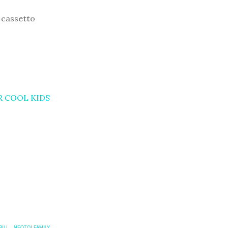
 cassetto
 COOL KIDS
ILI
NEOTOI FAMILY
,