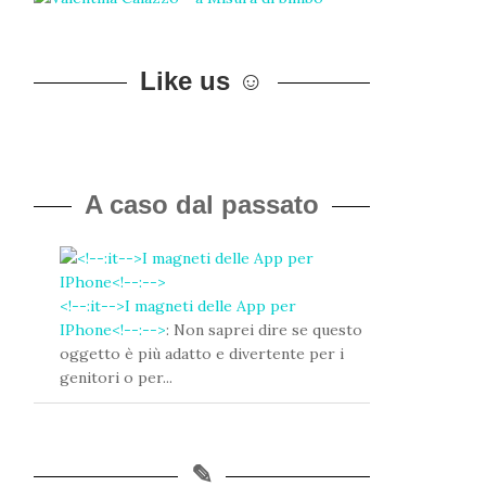
Like us ☺
A caso dal passato
<!--:it-->I magneti delle App per
IPhone<!--:-->
: Non saprei dire se questo
oggetto è più adatto e divertente per i
genitori o per...
✎