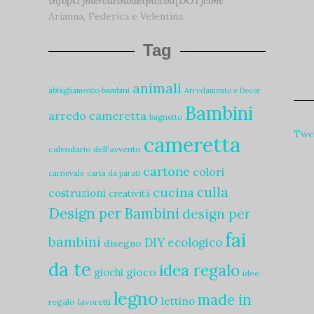
info[AT]mercatinodeipiccoli[DOT]com
!
Arianna, Federica e Velentina
Tag
animali
abbigliamento bambini
Arredamento e Decor
Bambini
arredo cameretta
bagnetto
Twee
cameretta
calendario dell'avvento
cartone
colori
carnevale
carta da parati
culla
cucina
costruzioni
creatività
Design per Bambini
design per
fai
bambini
DIY
ecologico
disegno
da te
idea regalo
gioco
giochi
idee
legno
made in
lettino
regalo
lavoretti