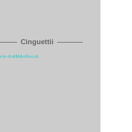
Cinguettii
ts di @MdeiPiccoli