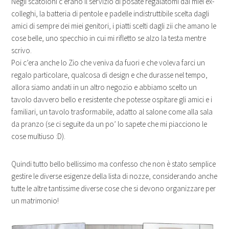
Negli scatoloni c’erano il servizio di posate regalatomi dai miei ex-
colleghi, la batteria di pentole e padelle indistruttibile scelta dagli
amici di sempre dei miei genitori, i piatti scelti dagli zii che amano le
cose belle, uno specchio in cui mi rifletto se alzo la testa mentre
scrivo.
Poi c’era anche lo Zio che veniva da fuori e che voleva farci un
regalo particolare, qualcosa di design e che durasse nel tempo,
allora siamo andati in un altro negozio e abbiamo scelto un
tavolo davvero bello e resistente che potesse ospitare gli amici e i
familiari, un tavolo trasformabile, adatto al salone come alla sala
da pranzo (se ci seguite da un po’ lo sapete che mi piacciono le
cose multiuso :D).
Quindi tutto bello bellissimo ma confesso che non è stato semplice
gestire le diverse esigenze della lista di nozze, considerando anche
tutte le altre tantissime diverse cose che si devono organizzare per
un matrimonio!