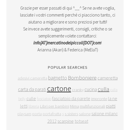
Grazie per esser passati di qui ^__^ Se ne avete voglia,
lasciate i vostri commenti perché ci piacciono tanto, ci
aiutano a migliorare e sono preziosi per tutti!
Se invece avete suggerimenti, consigli, critiche o se
semplicemente volete contattarci:
info[AT]mercatinodeipiccoli[DOT]com
!
Arianna (Akari) & Federica (MeElaT)
POPULAR SEARCHES
Bomboniere
bagnetto
cameretta
adesivi cameretta
cartone
culla
carta da parati
cucina
cranky
culla
culle
fasciatoio da parete
la ne
impronte
belly
fasciatoio
letti
piatti
Libri per bambini
Mima
multifunzionali
libreria
salone milano
playsam
porta
portafrutta
s sisters
salone
s
2012
scarpine
totseat