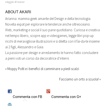
viaggio di nozze
in
apre
apre
apre
ad
apre
una
in
in
in
un
in
nuova
una
una
una
amico
una
ABOUT
AKARI
finestra)
nuova
nuova
nuova
(Si
nuova
finestra)
finestra)
finestra)
apre
finestra)
in
Arianna: mamma geek amante del Design e della tecnologia.
una
nuova
Novella expat per esplorare le tendenze anche oltreoceano.
finestra)
Web, marketing e social il suo pane quotidiano. Curiosa e creativa
nel tempo libero, scopre app e videogames, legge libri pop-up
ricchi di meravigliose illustrazioni e si diletta con il fai-da-te insieme
ai 2 figli, Alessandro e Gaia.
La passione per design e arredamento le hanno fatto concludere
a pieni voti un corso da decoratrice d’interni.
« Moppy Polti e i benefici di camminare a piedi scalzi
Facciamo un orto a scuola! »
Commenta con FB
Commenta con G+