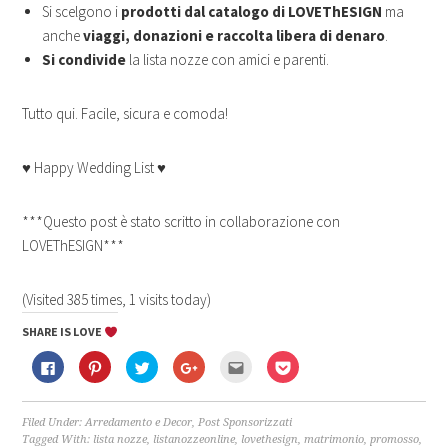
Si scelgono i
prodotti dal catalogo di LOVEThESIGN
ma
anche
viaggi, donazioni e raccolta libera di denaro
.
Si condivide
la lista nozze con amici e parenti.
Tutto qui. Facile, sicura e comoda!
♥ Happy Wedding List ♥
***Questo post è stato scritto in collaborazione con
LOVEThESIGN***
(Visited 385 times, 1 visits today)
SHARE IS LOVE
Fai
Fai
Fai
Fai
Fai
Fai
clic
clic
clic
clic
clic
clic
per
qui
qui
qui
qui
qui
condividere
per
per
per
per
per
su
condividere
condividere
condividere
inviare
condividere
Facebook
su
su
su
l'articolo
su
Filed Under:
Arredamento e Decor
,
Post Sponsorizzati
(Si
Pinterest
Twitter
Google+
via
Pocket
Tagged With:
lista nozze
,
listanozzeonline
,
lovethesign
,
matrimonio
,
promosso
,
apre
(Si
(Si
(Si
mail
(Si