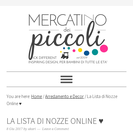
Skip
Skip
Skip
Skip
to
to
to
to
primary
content
primary
footer
navigation
sidebar
You are here:
Home
/
Arredamento e Decor
/
La Lista di Nozze
Online ♥
LA LISTA DI NOZZE ONLINE ♥
8 Giu 2017
by
akari
Leave a Comment