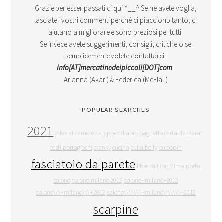
Grazie per esser passati di qui ^__^ Se ne avete voglia,
lasciate i vostri commenti perché ci piacciono tanto, ci
aiutano a migliorare e sono preziosi per tutti!
Se invece avete suggerimenti, consigli, critiche o se
semplicemente volete contattarci:
info[AT]mercatinodeipiccoli[DOT]com
!
Arianna (Akari) & Federica (MeElaT)
POPULAR SEARCHES
2021
adesivi cameretta
appendiabiti
bagnetto
carta da parati
cesti portagiochi
cranky
cucina
culla belly
eurospin
fasciatoio da parete
libreria
Libri
Mima
porta
salone
salone milano 2012
salone+milano+2012
salone\\\+milano\\\+2012
salone\\\\\\\+milano\\\\\\\+2012
scarpine