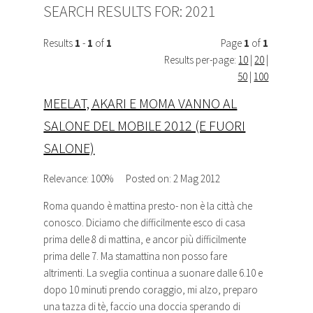
SEARCH RESULTS FOR:
2021
Results
1
-
1
of
1
Page
1
of
1
Results per-page:
10
|
20
|
50
|
100
MEELAT, AKARI E MOMA VANNO AL
SALONE DEL MOBILE 2012 (E FUORI
SALONE)
Relevance: 100%
Posted on: 2 Mag 2012
Roma quando è mattina presto- non è la città che
conosco. Diciamo che difficilmente esco di casa
prima delle 8 di mattina, e ancor più difficilmente
prima delle 7. Ma stamattina non posso fare
altrimenti. La sveglia continua a suonare dalle 6.10 e
dopo 10 minuti prendo coraggio, mi alzo, preparo
una tazza di tè, faccio una doccia sperando di