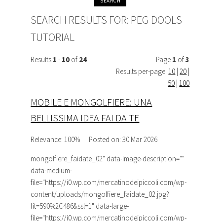
SEARCH RESULTS FOR:
PEG DOOLS
TUTORIAL
Results
1
-
10
of
24
Page
1
of
3
Results per-page:
10
|
20
|
50
|
100
MOBILE E MONGOLFIERE: UNA
BELLISSIMA IDEA FAI DA TE
Relevance: 100%
Posted on: 30 Mar 2026
mongolfiere_faidate_02
" data-image-description=""
data-medium-
file="https://i0.wp.com/mercatinodeipiccoli.com/wp-
content/uploads/mongolfiere_faidate_02.jpg?
fit=590%2C486&ssl=1" data-large-
file="https://i0.wp.com/mercatinodeipiccoli.com/wp-