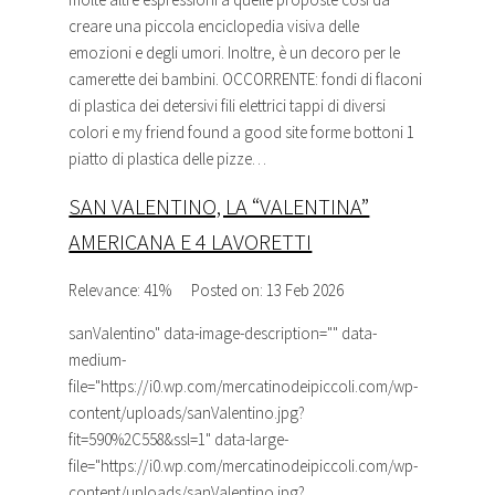
creare una piccola enciclopedia visiva delle
emozioni e degli umori. Inoltre, è un decoro per le
camerette dei bambini. OCCORRENTE: fondi di flaconi
di plastica dei detersivi fili elettrici tappi di diversi
colori e my friend found a good site forme bottoni 1
piatto di plastica delle pizze…
SAN VALENTINO, LA “VALENTINA”
AMERICANA E 4 LAVORETTI
Relevance: 41%
Posted on: 13 Feb 2026
sanValentino
" data-image-description="" data-
medium-
file="https://i0.wp.com/mercatinodeipiccoli.com/wp-
content/uploads/sanValentino.jpg?
fit=590%2C558&ssl=1" data-large-
file="https://i0.wp.com/mercatinodeipiccoli.com/wp-
content/uploads/sanValentino.jpg?