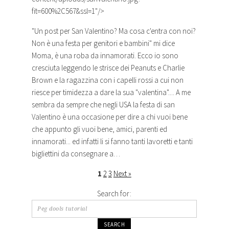
fit=600%2C567&ssl=1"/>
"Un post per San Valentino? Ma cosa c'entra con noi?
Non è una festa per genitori e bambini" mi dice
Moma, è una roba da innamorati. Ecco io sono
cresciuta leggendo le strisce dei Peanuts e Charlie
Brown e la ragazzina con i capelli rossi a cui non
riesce per timidezza a dare la sua "valentina".... A me
sembra da sempre che negli USA la festa di san
Valentino è una occasione per dire a chi vuoi bene
che appunto gli vuoi bene, amici, parenti ed
innamorati... ed infatti li si fanno tanti lavoretti e tanti
bigliettini da consegnare a…
1
2
3
Next »
Search for: