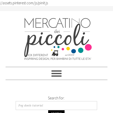
//assets.pinterest.com/js/pinit.js
Skip
Skip
Skip
Skip
to
to
to
to
primary
content
primary
footer
navigation
sidebar
Search for: