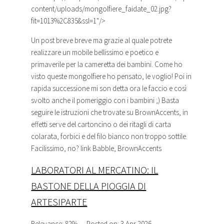
content/uploads/mongolfiere_faidate_02.jpg?
fit=1013%2C835&ssl=1"/>
Un post breve breve ma grazie al quale potrete
realizzare un mobile bellissimo e poetico e
primaverile per la cameretta dei bambini. Come ho
visto queste mongolfiere ho pensato, le voglio! Poi in
rapida successione mi son detta ora le faccio e così
svolto anche il pomeriggio con i bambini ;) Basta
seguire le istruzioni che trovate su BrownAccents, in
effetti serve del cartoncino o dei ritagli di carta
colarata, forbici e del filo bianco non troppo sottile.
Facilissimo, no? link Babble, BrownAccents
LABORATORI AL MERCATINO: IL
BASTONE DELLA PIOGGIA DI
ARTESIPARTE
Relevance: 82%
Posted on: 3 Apr 2026