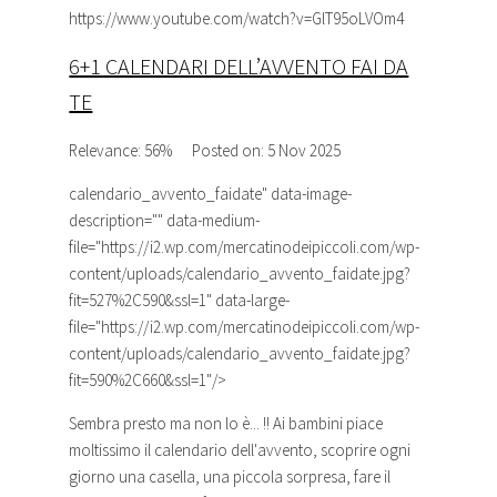
https://www.youtube.com/watch?v=GlT95oLVOm4
6+1 CALENDARI DELL’AVVENTO FAI DA
TE
Relevance: 56%
Posted on: 5 Nov 2025
calendario_avvento_faidate
" data-image-
description="" data-medium-
file="https://i2.wp.com/mercatinodeipiccoli.com/wp-
content/uploads/calendario_avvento_faidate.jpg?
fit=527%2C590&ssl=1" data-large-
file="https://i2.wp.com/mercatinodeipiccoli.com/wp-
content/uploads/calendario_avvento_faidate.jpg?
fit=590%2C660&ssl=1"/>
Sembra presto ma non lo è... !! Ai bambini piace
moltissimo il calendario dell'avvento, scoprire ogni
giorno una casella, una piccola sorpresa, fare il