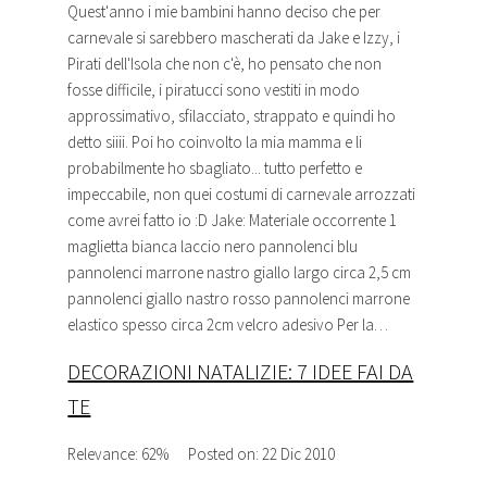
Quest'anno i mie bambini hanno deciso che per
carnevale si sarebbero mascherati da Jake e Izzy, i
Pirati dell'Isola che non c'è, ho pensato che non
fosse difficile, i piratucci sono vestiti in modo
approssimativo, sfilacciato, strappato e quindi ho
detto siiii. Poi ho coinvolto la mia mamma e li
probabilmente ho sbagliato... tutto perfetto e
impeccabile, non quei costumi di carnevale arrozzati
come avrei fatto io :D Jake: Materiale occorrente 1
maglietta bianca laccio nero pannolenci blu
pannolenci marrone nastro giallo largo circa 2,5 cm
pannolenci giallo nastro rosso pannolenci marrone
elastico spesso circa 2cm velcro adesivo Per la…
DECORAZIONI NATALIZIE: 7 IDEE FAI DA
TE
Relevance: 62%
Posted on: 22 Dic 2010