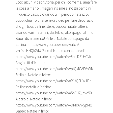
Ecco alcuni video
tutorial
per chi, come me, ama fare
le cose a mano... magari insieme ai nostri bambini :)
In questo caso, trovandoci in periodo natalizio,
pubblichiamo una serie di video per fare decorazioni
di ogni tipo: palline, stelle, babbo natale, alberi,
usando vari materiali, dal feltro, allo spago, al fimo.
Buon divertimento! Palle di Natale con spago da
cucina: https://www.youtube.com/watch?
v=rDzeHNQk2dU Palle di Natale con carta velina:
https://www.youtube.com/watch?v=8nLjDE1HCVk
Angioletti di Natale:
https://www.youtube.com/watch?v=ptQMCAEVpBM
Stella di Natale in feltro:
https://www.youtube.com/watch?v=B1tQFHW1DqI
Palline natalizie in feltro:
https://www.youtube.com/watch?v=5pEH7_nve50
Albero di Natale in fimo:
https://www.youtube.com/watch?v=DRIcAnkypMQ
Babbo Natale in fimo: