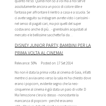
quanto ne so. Quindi non so a voi ma a noi serve
assolutamente ancora un poco di colore stile e
fantasia per affrontare il rientro a casa e a scuola. Se
ci avete seguito su instagram avrete visto i carissimi -
nel senso di pagati cari, ma poi quelli del super
costavano anche di più... - grembiulini acquistati al
mercato e le bellissime sacchette fai da…
DISNEY JUNIOR PARTY, BAMBINI PER LA
PRIMA VOLTA AL CINEMA!
Relevance: 50%
Posted on: 17 Set 2014
No non è stata la prima volta al cinema di Gaia, infatti
mentre ci avviavamo verso la sala mi ha chiesto dove
erano i popcorn, evidente segno che la neo-
cinquenne al cinema è già stata un paio di volte :D
Ma l'emozione c'era lo stesso - nonostante la
mancanza di popcorn - perché eravamo