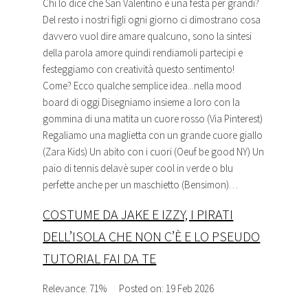
Chi lo dice che San Valentino è una festa per grandi?
Del resto i nostri figli ogni giorno ci dimostrano cosa
davvero vuol dire amare qualcuno, sono la sintesi
della parola amore quindi rendiamoli partecipi e
festeggiamo con creatività questo sentimento!
Come? Ecco qualche semplice idea...nella mood
board di oggi Disegniamo insieme a loro con la
gommina di una matita un cuore rosso (Via Pinterest)
Regaliamo una maglietta con un grande cuore giallo
(Zara Kids) Un abito con i cuori (Oeuf be good NY) Un
paio di tennis delavè super cool in verde o blu
perfette anche per un maschietto (Bensimon)…
COSTUME DA JAKE E IZZY, I PIRATI
DELL’ISOLA CHE NON C’È E LO PSEUDO
TUTORIAL
FAI DA TE
Relevance: 71%
Posted on: 19 Feb 2026