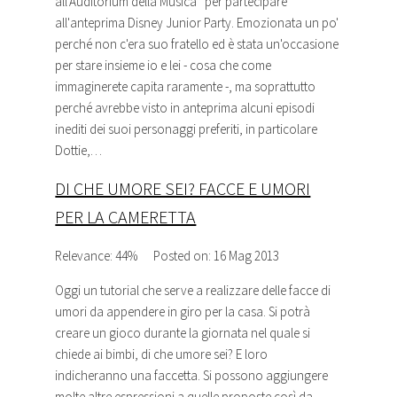
all'Auditorium della Musica* per partecipare
all'anteprima Disney Junior Party. Emozionata un po'
perché non c'era suo fratello ed è stata un'occasione
per stare insieme io e lei - cosa che come
immaginerete capita raramente -, ma soprattutto
perché avrebbe visto in anteprima alcuni episodi
inediti dei suoi personaggi preferiti, in particolare
Dottie,…
DI CHE UMORE SEI? FACCE E UMORI
PER LA CAMERETTA
Relevance: 44%
Posted on: 16 Mag 2013
Oggi un
tutorial
che serve a realizzare delle facce di
umori da appendere in giro per la casa. Si potrà
creare un gioco durante la giornata nel quale si
chiede ai bimbi, di che umore sei? E loro
indicheranno una faccetta. Si possono aggiungere
molte altre espressioni a quelle proposte così da