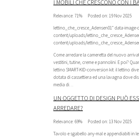
I MOBILI CHE CRESCONO CON I BA
Relevance: 71%
Posted on: 19 Nov 2025
lettino_che_cresce_Adensen01
" data-image-
content/uploads/lettino_che_cresce_Adensen0
content/uploads/lettino_che_cresce_Adensen
Come arredare la cameretta del nuovo arrivato
vestitini, tutine, creme e pannolini. E poi? Qu
lettino SMART-KID-conversion kit: il lettino div
dotata di cassettiera ed una lavagna dove dis
media di…
UN OGGETTO DI DESIGN PUÒ ESS
ARREDARE?
Relevance: 69%
Posted on: 13 Nov 2025
Tavolo e sgabello any-mal e appendiabiti in leg