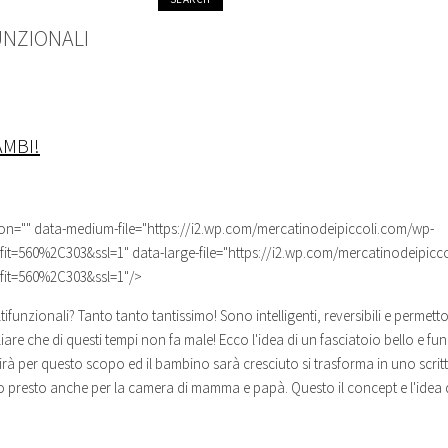
UNZIONALI
AMBI!
ion="" data-medium-file="https://i2.wp.com/mercatinodeipiccoli.com/wp-
fit=560%2C303&ssl=1" data-large-file="https://i2.wp.com/mercatinodeipicc
?fit=560%2C303&ssl=1"/>
tifunzionali
? Tanto tanto tantissimo! Sono intelligenti, reversibili e permet
are che di questi tempi non fa male! Ecco l'idea di un fasciatoio bello e fu
 per questo scopo ed il bambino sarà cresciuto si trasforma in uno scritt
o presto anche per la camera di mamma e papà. Questo il concept e l'idea