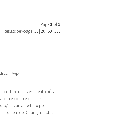
Page
1
of
1
Results per-page:
10
|
20
|
50
|
100
oli.com/wp-
tono di fare un investimento più a
nzionale completo di cassetti e
oio/scrivania perfetto per
 dietro Leander Changing Table