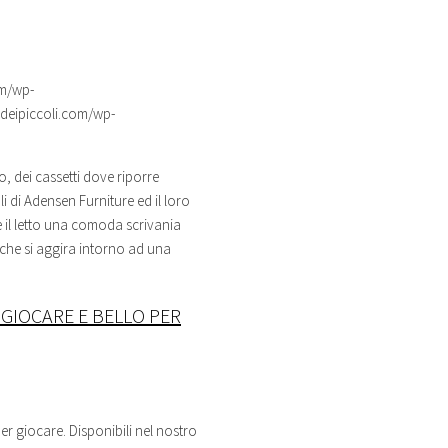
om/wp-
odeipiccoli.com/wp-
, dei cassetti dove riporre
li
di Adensen Furniture ed il loro
re il letto una comoda scrivania
 che si aggira intorno ad una
GIOCARE E BELLO PER
er giocare. Disponibili nel nostro