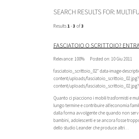
SEARCH RESULTS FOR:
MULTIF
Results
1
-
3
of
3
FASCIATOIO O SCRITTOIO? ENTR
Relevance: 100%
Posted on: 10 Giu 2011
fasciatoio_scrittoio_02
" data-image-descript
content/uploads/fasciatoio_scrittoio_02.jpg?
content/uploads/fasciatoio_scrittoio_02.jpg
Quanto ci piacciono i mobili trasformisti e
mul
lungo termine e contribuire all'economia famili
dalla forma avvolgente che quando non servirà
bambini, adolescenti e se ancora fosse tropp
dello studio Leander che produce altri…