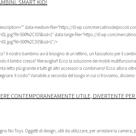
MBINI. SMART KID!
description="" data-medium-file="https://i0.wp.com/mercatinodeipiccoli.c
1.jpg?fit=500%2C335&ssl=1" data-large-file="https://i0.wp.com/mercatin
01.jpg?fit=500%2C335&ssl=1"/>
? il nostro bambino avrà bisogno di un lettino, un fasciatoio per il cambio
ando il bimbo cresce? Meraviglia!! Ecco la soluzione dei mobili
multifunziona
enta letto più grande e tutti gli altri accessori si combinano! Ecco allora olt
egnare. Il costo? Variabile a seconda del luogo in cui ci troviamo, diciamo
ERE CONTEMPORANEAMENTE UTILE, DIVERTENTE PER 
no No Toys. Oggetti di design, utili da utilizzare, per arredare la camera, p