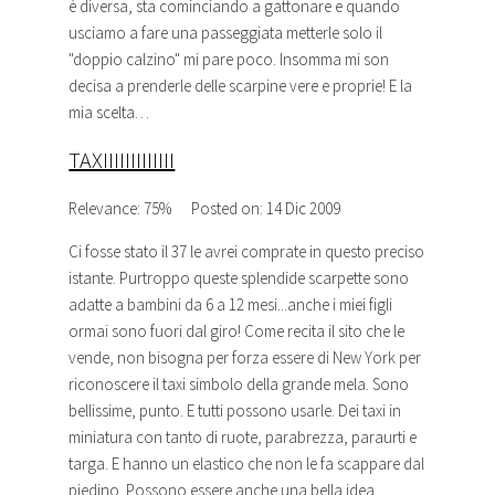
è diversa, sta cominciando a gattonare e quando
usciamo a fare una passeggiata metterle solo il
"doppio calzino" mi pare poco. Insomma mi son
decisa a prenderle delle
scarpine
vere e proprie! E la
mia scelta…
TAXIIIIIIIIIIIII
Relevance: 75%
Posted on: 14 Dic 2009
Ci fosse stato il 37 le avrei comprate in questo preciso
istante. Purtroppo queste splendide scarpette sono
adatte a bambini da 6 a 12 mesi...anche i miei figli
ormai sono fuori dal giro! Come recita il sito che le
vende, non bisogna per forza essere di New York per
riconoscere il taxi simbolo della grande mela. Sono
bellissime, punto. E tutti possono usarle. Dei taxi in
miniatura con tanto di ruote, parabrezza, paraurti e
targa. E hanno un elastico che non le fa scappare dal
piedino. Possono essere anche una bella idea