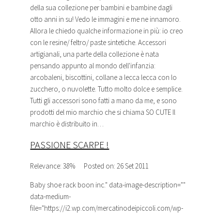
della sua collezione per bambini e bambine dagli
otto anni in su! Vedo le immagini e me ne innamoro.
Allora le chiedo qualche informazione in più: io creo
con le resine/ feltro/ paste sintetiche. Accessori
artigianali, una parte della collezione è nata
pensando appunto al mondo dell'infanzia:
arcobaleni, biscottini, collane a lecca lecca con lo
zucchero, o nuvolette. Tutto molto dolce e semplice.
Tutti gli accessori sono fatti a mano da me, e sono
prodotti del mio marchio che si chiama SO CUTE Il
marchio è distribuito in…
PASSIONE SCARPE !
Relevance: 38%
Posted on: 26 Set 2011
Baby shoe rack boon inc.
" data-image-description=""
data-medium-
file="https://i2.wp.com/mercatinodeipiccoli.com/wp-