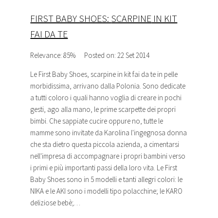
FIRST BABY SHOES:
SCARPINE
IN KIT
FAI DA TE
Relevance: 85%
Posted on: 22 Set 2014
Le First Baby Shoes,
scarpine
in kit fai da te in pelle
morbidissima, arrivano dalla Polonia. Sono dedicate
a tutti coloro i quali hanno voglia di creare in pochi
gesti, ago alla mano, le prime scarpette dei propri
bimbi. Che sappiate cucire oppure no, tutte le
mamme sono invitate da Karolina l'ingegnosa donna
che sta dietro questa piccola azienda, a cimentarsi
nell'impresa di accompagnare i propri bambini verso
i primi e più importanti passi della loro vita. Le First
Baby Shoes sono in 5 modelli e tanti allegri colori: le
NIKA e le AKI sono i modelli tipo polacchine; le KARO
deliziose bebè;…