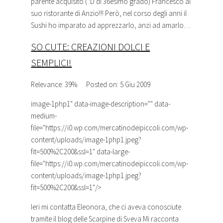
parente acquisito ( :D di 36esimo grado) Francesco al
suo ristorante di Anzio!!! Però, nel corso degli anni il
Sushi ho imparato ad apprezzarlo, anzi ad amarlo…
SO CUTE: CREAZIONI DOLCI E
SEMPLICI!
Relevance: 39%
Posted on: 5 Giu 2009
image-1php1
" data-image-description="" data-
medium-
file="https://i0.wp.com/mercatinodeipiccoli.com/wp-
content/uploads/image-1php1.jpeg?
fit=500%2C200&ssl=1" data-large-
file="https://i0.wp.com/mercatinodeipiccoli.com/wp-
content/uploads/image-1php1.jpeg?
fit=500%2C200&ssl=1"/>
Ieri mi contatta Eleonora, che ci aveva conosciute
tramite il blog delle
Scarpine
di Sveva Mi racconta