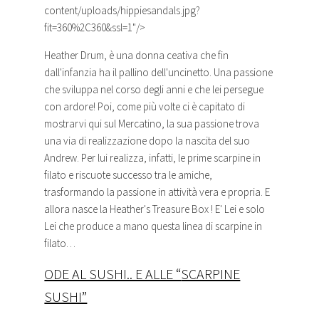
content/uploads/hippiesandals.jpg?
fit=360%2C360&ssl=1"/>
Heather Drum, è una donna ceativa che fin
dall'infanzia ha il pallino dell'uncinetto. Una passione
che sviluppa nel corso degli anni e che lei persegue
con ardore! Poi, come più volte ci è capitato di
mostrarvi qui sul Mercatino, la sua passione trova
una via di realizzazione dopo la nascita del suo
Andrew. Per lui realizza, infatti, le prime
scarpine
in
filato e riscuote successo tra le amiche,
trasformando la passione in attività vera e propria. E
allora nasce la Heather's Treasure Box ! E' Lei e solo
Lei che produce a mano questa linea di
scarpine
in
filato…
ODE AL SUSHI.. E ALLE “
SCARPINE
SUSHI”