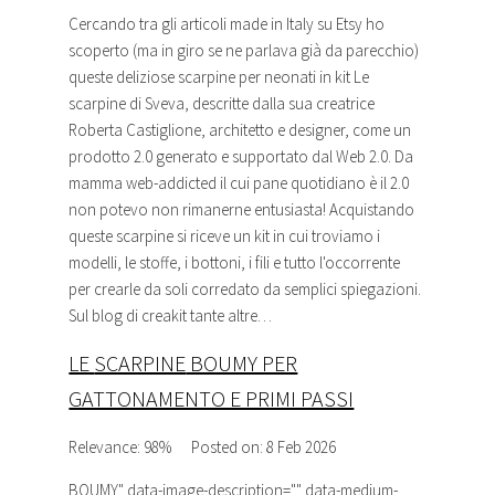
Cercando tra gli articoli made in Italy su Etsy ho
scoperto (ma in giro se ne parlava già da parecchio)
queste deliziose
scarpine
per neonati in kit Le
scarpine
di Sveva, descritte dalla sua creatrice
Roberta Castiglione, architetto e designer, come un
prodotto 2.0 generato e supportato dal Web 2.0. Da
mamma web-addicted il cui pane quotidiano è il 2.0
non potevo non rimanerne entusiasta! Acquistando
queste
scarpine
si riceve un kit in cui troviamo i
modelli, le stoffe, i bottoni, i fili e tutto l'occorrente
per crearle da soli corredato da semplici spiegazioni.
Sul blog di creakit tante altre…
LE
SCARPINE
BOUMY PER
GATTONAMENTO E PRIMI PASSI
Relevance: 98%
Posted on: 8 Feb 2026
BOUMY
" data-image-description="" data-medium-