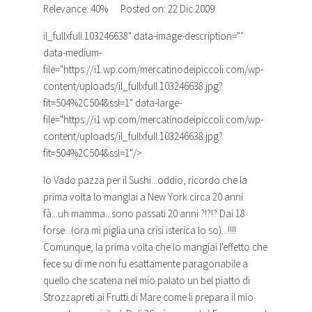
Relevance: 40%
Posted on: 22 Dic 2009
il_fullxfull.103246638
" data-image-description=""
data-medium-
file="https://i1.wp.com/mercatinodeipiccoli.com/wp-
content/uploads/il_fullxfull.103246638.jpg?
fit=504%2C504&ssl=1" data-large-
file="https://i1.wp.com/mercatinodeipiccoli.com/wp-
content/uploads/il_fullxfull.103246638.jpg?
fit=504%2C504&ssl=1"/>
Io Vado pazza per il Sushi...oddio, ricordo che la
prima volta lo mangiai a New York circa 20 anni
fà...uh mamma...sono passati 20 anni ?!?!? Dai 18
forse...(ora mi piglia una crisi isterica lo so)...!!!!
Comunque, la prima volta che lo mangiai l'effetto che
fece su di me non fu esattamente paragonabile a
quello che scatena nel mio palato un bel piatto di
Strozzapreti ai Frutti di Mare come li prepara il mio