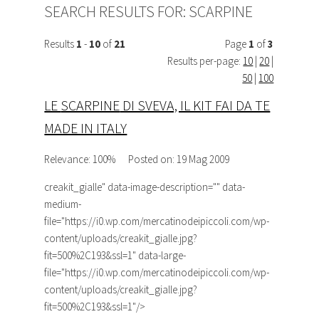
SEARCH RESULTS FOR:
SCARPINE
Results
1
-
10
of
21
Page
1
of
3
Results per-page:
10
|
20
|
50
|
100
LE
SCARPINE
DI SVEVA, IL KIT FAI DA TE
MADE IN ITALY
Relevance: 100%
Posted on: 19 Mag 2009
creakit_gialle
" data-image-description="" data-
medium-
file="https://i0.wp.com/mercatinodeipiccoli.com/wp-
content/uploads/creakit_gialle.jpg?
fit=500%2C193&ssl=1" data-large-
file="https://i0.wp.com/mercatinodeipiccoli.com/wp-
content/uploads/creakit_gialle.jpg?
fit=500%2C193&ssl=1"/>