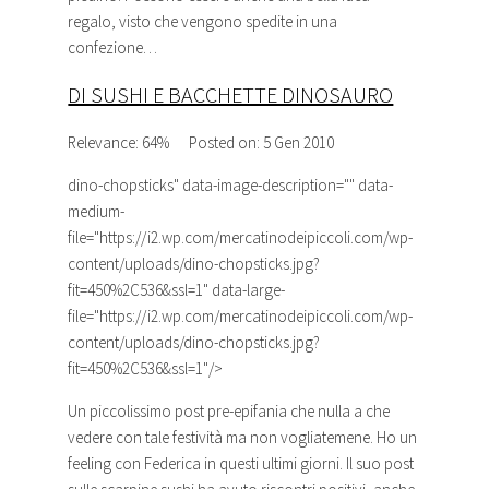
regalo, visto che vengono spedite in una
confezione…
DI SUSHI E BACCHETTE DINOSAURO
Relevance: 64%
Posted on: 5 Gen 2010
dino-chopsticks
" data-image-description="" data-
medium-
file="https://i2.wp.com/mercatinodeipiccoli.com/wp-
content/uploads/dino-chopsticks.jpg?
fit=450%2C536&ssl=1" data-large-
file="https://i2.wp.com/mercatinodeipiccoli.com/wp-
content/uploads/dino-chopsticks.jpg?
fit=450%2C536&ssl=1"/>
Un piccolissimo post pre-epifania che nulla a che
vedere con tale festività ma non vogliatemene. Ho un
feeling con Federica in questi ultimi giorni. Il suo post