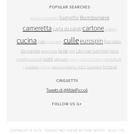
POPULAR SEARCHES
Bomboniere
bagnetto
adesivi cameretta
cameretta
cartone
carta da parati
cranky
culle
cucina
eurospin
fasciatoio
culla
culla belly
la ne
da parete
Libri per bambini
impronte
letti
Mima
piatti
multifunzionali
playsam
portafrutta
porta
porta da interni
totseat
s sisters
salone milano 2012
scarpine
s
salone
CINGUETTII
Tweets di @MdeiPiccoli
FOLLOW US G+
COPYRIGHT © 2019 ·
FOODIE PRO THEME
BY
SHAY BOCKS
· BUILT ON