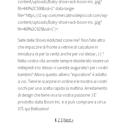
content/uploads/Baby-shoe-rack-boon-inc..jpg?
fit=443%2C590&ssl=1" data-large-
file="https://i2.wp.com/mercatinodeipiccoli.com/wp-
content/uploads/Baby-shoe-rack-boon-inc..jpg?
fit=469%2C625&ssl=1"/>
Siete delle Shoes Addicted come me? Non fate altro
che impazzire di fronte a vetrine di calzature in
miniatura (e per la verità anche per voi stesse ;-) ) ?
Nella vostra vita avreste sempre desiderato essere un
millepiedi e lo stesso vi sareste augurate/i per i vostri
bambini? Allora questo albero "espositore" è adatto
a voi. Tiene le
scarpine
in ordine e le mostra ai vostri
occhi per una scelta rapida la mattina. Arredamento
di design che tiene viva la vostra passione :) E'
prodotto dalla Boon Inc. e si può comprare a circa
37$ qui Bellissimo!
1
2
3
Next »