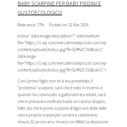
BABY
SCARPINE
PER BABY PIEDINI E
GUSTOECOLOGICO
Relevance: 77%
Posted on: 31 Mar 2026
bobux
" data-image-description="" data-medium-
file="https://i1.wp.com/mercatinodeipiccoli.com/wp-
content/uploads/bobux.jpg?fit=524%2C316&ssl=1"
data-large-
file="https://i1.wp.com/mercatinodeipiccoli.com/wp-
content/uploads/bobux.jpg?fit=524%2C316&ssl=1"/>
Con il primo figlio non mi si era presentato il
"problema"
scarpine
, sarà che è nato in inverno e
quando ha cominciato a gattonare era estate, sarà
che in primavera inoltrata basta un calzino doppio,
fatto sta che le prime
scarpine
di tigre son state delle
vere e proprie scarpe per correre e camminare,
misura 22 se non erro. Invece con littleG la situazione