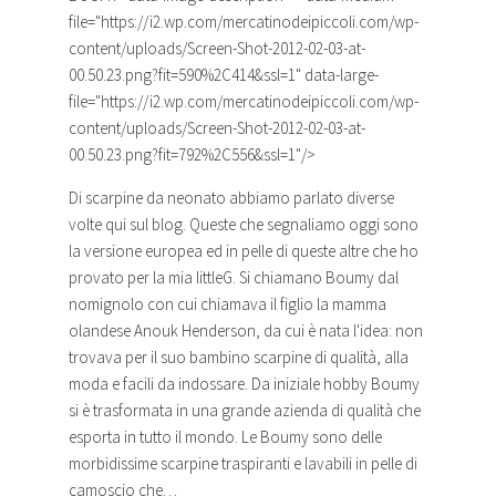
file="https://i2.wp.com/mercatinodeipiccoli.com/wp-
content/uploads/Screen-Shot-2012-02-03-at-
00.50.23.png?fit=590%2C414&ssl=1" data-large-
file="https://i2.wp.com/mercatinodeipiccoli.com/wp-
content/uploads/Screen-Shot-2012-02-03-at-
00.50.23.png?fit=792%2C556&ssl=1"/>
Di
scarpine
da neonato abbiamo parlato diverse
volte qui sul blog. Queste che segnaliamo oggi sono
la versione europea ed in pelle di queste altre che ho
provato per la mia littleG. Si chiamano Boumy dal
nomignolo con cui chiamava il figlio la mamma
olandese Anouk Henderson, da cui è nata l'idea: non
trovava per il suo bambino
scarpine
di qualità, alla
moda e facili da indossare. Da iniziale hobby Boumy
si è trasformata in una grande azienda di qualità che
esporta in tutto il mondo. Le Boumy sono delle
morbidissime
scarpine
traspiranti e lavabili in pelle di
camoscio che…