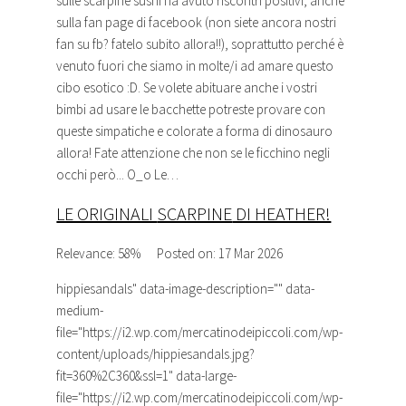
sulle
scarpine
sushi ha avuto riscontri positivi, anche
sulla fan page di facebook (non siete ancora nostri
fan su fb? fatelo subito allora!!), soprattutto perché è
venuto fuori che siamo in molte/i ad amare questo
cibo esotico :D. Se volete abituare anche i vostri
bimbi ad usare le bacchette potreste provare con
queste simpatiche e colorate a forma di dinosauro
allora! Fate attenzione che non se le ficchino negli
occhi però... O_o Le…
LE ORIGINALI
SCARPINE
DI HEATHER!
Relevance: 58%
Posted on: 17 Mar 2026
hippiesandals
" data-image-description="" data-
medium-
file="https://i2.wp.com/mercatinodeipiccoli.com/wp-
content/uploads/hippiesandals.jpg?
fit=360%2C360&ssl=1" data-large-
file="https://i2.wp.com/mercatinodeipiccoli.com/wp-