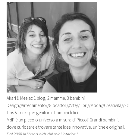
Akari & Meelat: 1 blog, 2 mamme, 3 bambini.
Design//Arredamento//Giocattoli//Arte//Libri//Moda//Creatività//Fotogr
Tips & Tricks per genitori e bambini felici.
MdP è un piccolo universo a misura di Piccoli Grandi bambini,
dove curiosare e trovare tante idee innovative, uniche e originali.
Dal 2009 le "bond girls del mini interior "