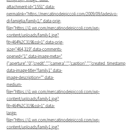
attachment-id="1551" data-
permalink="https://mercatinodeipiccoli.com/2009/09/ladesivo-
di-famiglia/family1/" data-orig-
file="https://i1.wp.com/mercatinodeipiccoli.com/wp-
content/uploads/family1.jpg?
fit=464%2C319&ssl=1" data-orig-
size="464,319" data-comments-
opened="1" data-image-meta="
{"aperture":"0","credit":"","camera":"","caption":"","created_timestamp":"0",
data-image-title="
family1
" data-
image-description="" data-
medium-
file="https://i1.wp.com/mercatinodeipiccoli.com/wp-
content/uploads/family1.jpg?
fit=464%2C319&ssl=1" data-
large-
file="https://i1.wp.com/mercatinodeipiccoli.com/wp-
content/uploads/family1.jpg?