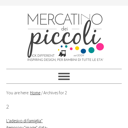
Skip
Skip
Skip
Skip
to
to
to
to
primary
content
primary
footer
navigation
sidebar
You are here:
Home
/
Archives for 2
2
L’adesivo di famiglia
"
itemprop="image" data-