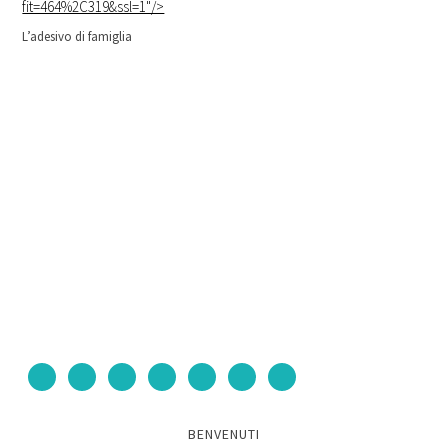
fit=464%2C319&ssl=1"/>
L’adesivo di famiglia
BENVENUTI