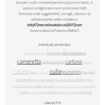
lasciate i vostri commenti perché ci piacciono tanto, ci
aiutano a migliorare e sono preziosi per tutti!
Se invece avete suggerimenti, consigli, critiche o se
semplicemente volete contattarci:
info[AT]mercatinodeipiccoli[DOT]com
!
Arianna (Akari) & Federica (MeElaT)
POPULAR SEARCHES
Bomboniere
bagnetto
adesivi cameretta
cameretta
cartone
carta da parati
cranky
culle
cucina
eurospin
fasciatoio
culla
culla belly
la ne
da parete
Libri per bambini
impronte
letti
Mima
piatti
multifunzionali
playsam
portafrutta
porta
porta da interni
totseat
s sisters
salone milano 2012
scarpine
s
salone
CINGUETTII