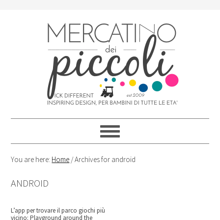
Skip
Skip
Skip
Skip
to
to
to
to
primary
content
primary
footer
navigation
sidebar
You are here:
Home
/
Archives for android
ANDROID
L’app per trovare il parco giochi più
vicino: Playground around the