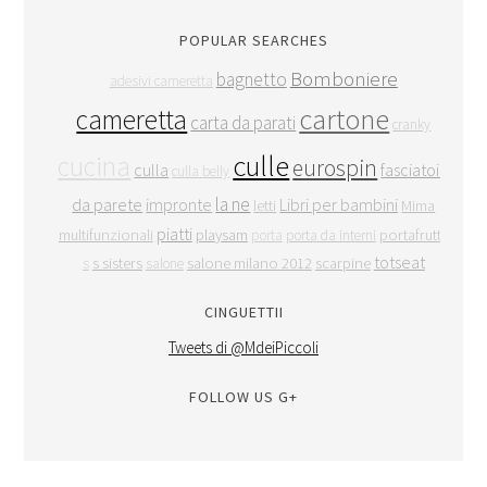
POPULAR SEARCHES
Bomboniere
bagnetto
adesivi cameretta
cartone
cameretta
carta da parati
cranky
culle
cucina
eurospin
culla
fasciatoio
culla belly
la ne
da parete
impronte
Libri per bambini
letti
Mima
piatti
multifunzionali
playsam
portafrutta
porta
porta da interni
totseat
s sisters
salone milano 2012
scarpine
s
salone
CINGUETTII
Tweets di @MdeiPiccoli
FOLLOW US G+