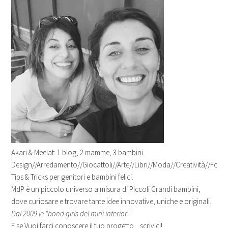
Akari & Meelat: 1 blog, 2 mamme, 3 bambini.
Design//Arredamento//Giocattoli//Arte//Libri//Moda//Creatività//Fotogr
Tips & Tricks per genitori e bambini felici.
MdP è un piccolo universo a misura di Piccoli Grandi bambini,
dove curiosare e trovare tante idee innovative, uniche e originali.
Dal 2009 le "bond girls del mini interior "
E se Vuoi farci conoscere il tuo progetto... scrivici!