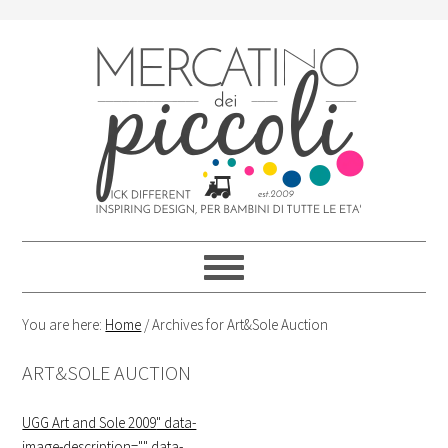
Skip
Skip
Skip
Skip
to
to
to
to
primary
content
primary
footer
navigation
sidebar
You are here:
Home
/
Archives for Art&Sole Auction
ART&SOLE AUCTION
UGG Art and Sole 2009
" data-
image-description="" data-