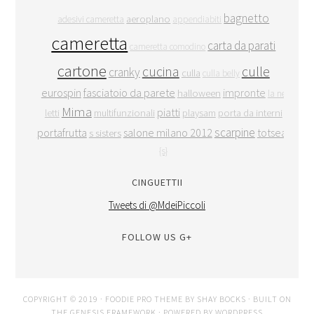
bagnetto
aeroplano
adesivi cameretta
appendiabiti
cameretta
carta da parati
cameretta comodino
cartone
cucina
culle
cranky
culla
culla belly
eurospin
fasciatoio da parete
impronte
halloween
la ne
Mima
piatti
letti
multifunzionali
playsam
porta da interni
scarpine
portafrutta
salone milano 2012
totseat
s sisters
{s}
CINGUETTII
Tweets di @MdeiPiccoli
FOLLOW US G+
COPYRIGHT © 2019 ·
FOODIE PRO THEME
BY
SHAY BOCKS
· BUILT ON
THE
GENESIS FRAMEWORK
· POWERED BY
WORDPRESS