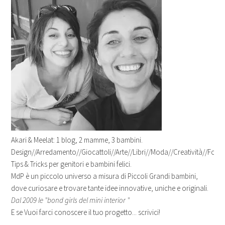
Akari & Meelat: 1 blog, 2 mamme, 3 bambini.
Design//Arredamento//Giocattoli//Arte//Libri//Moda//Creatività//Fotogr
Tips & Tricks per genitori e bambini felici.
MdP è un piccolo universo a misura di Piccoli Grandi bambini,
dove curiosare e trovare tante idee innovative, uniche e originali.
Dal 2009 le "bond girls del mini interior "
E se Vuoi farci conoscere il tuo progetto... scrivici!