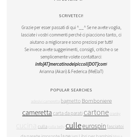
SCRIVETECI!
Grazie per esser passati di qui ^__^ Se ne avete voglia,
lasciate i vostri commenti perché ci piacciono tanto, ci
aiutano a migliorare e sono preziosi per tutti!
Se invece avete suggerimenti, consigli, critiche o se
semplicemente volete contattarci:
info[AT]mercatinodeipiccoli[DOT]com
!
Arianna (Akari) & Federica (MeElaT)
POPULAR SEARCHES
Bomboniere
bagnetto
adesivi cameretta
cartone
cameretta
carta da parati
cranky
culle
cucina
eurospin
culla
fasciatoio
culla belly
la ne
da parete
impronte
Libri per bambini
letti
Mima