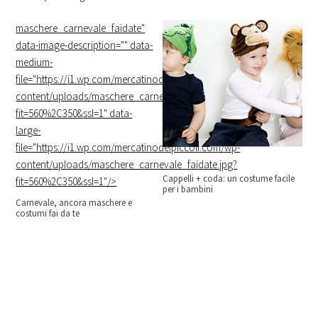
maschere_carnevale_faidate
"
data-image-description="" data-
medium-
file="https://i1.wp.com/mercatinodeipiccoli.com/wp-
content/uploads/maschere_carnevale_faidate.jpg?
fit=560%2C350&ssl=1" data-
large-
file="https://i1.wp.com/mercatinodeipiccoli.com/wp-
content/uploads/maschere_carnevale_faidate.jpg?
Cappelli + coda: un costume facile
fit=560%2C350&ssl=1"/>
per i bambini
Carnevale, ancora maschere e
costumi fai da te