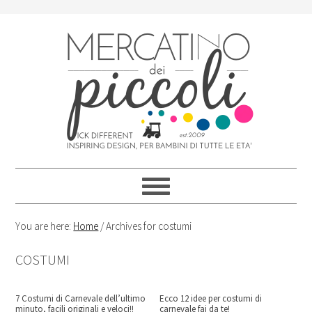
Skip
Skip
Skip
Skip
to
to
to
to
primary
content
primary
footer
navigation
sidebar
You are here:
Home
/
Archives for costumi
COSTUMI
7 Costumi di Carnevale dell’ultimo
Ecco 12 idee per costumi di
minuto, facili originali e veloci!!
carnevale fai da te!