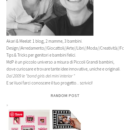
Akari & Meelat: 1 blog, 2 mamme, 3 bambini.
Design//Arredamento//Giocattoli//Arte//Libri//Moda//Creatività//Fotogr
Tips & Tricks per genitori e bambini felici.
MdP è un piccolo universo a misura di Piccoli Grandi bambini,
dove curiosare e trovare tante idee innovative, uniche e originali.
Dal 2009 le "bond girls del mini interior "
E se Vuoi farci conoscere il tuo progetto... scrivici!
RANDOM POST
Save