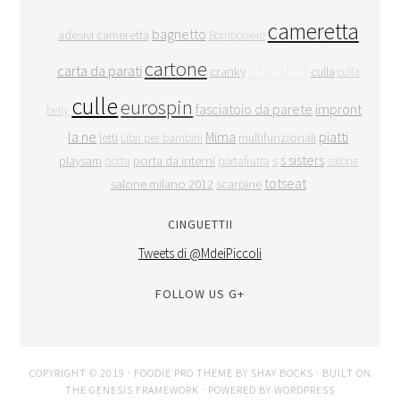
cameretta
bagnetto
adesivi cameretta
Bomboniere
cucina
cartone
carta da parati
cranky
culla
culla
culle
eurospin
fasciatoio da parete
impronte
belly
la ne
Mima
piatti
letti
multifunzionali
Libri per bambini
s sisters
playsam
porta da interni
porta
portafrutta
s
salone
totseat
salone milano 2012
scarpine
CINGUETTII
Tweets di @MdeiPiccoli
FOLLOW US G+
COPYRIGHT © 2019 ·
FOODIE PRO THEME
BY
SHAY BOCKS
· BUILT ON
THE
GENESIS FRAMEWORK
· POWERED BY
WORDPRESS