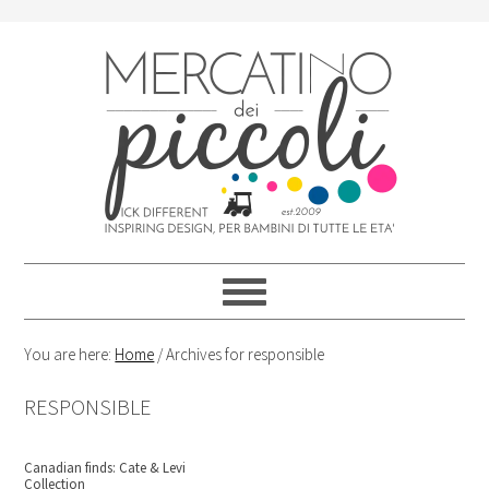
Skip
Skip
Skip
Skip
to
to
to
to
primary
content
primary
footer
navigation
sidebar
You are here:
Home
/
Archives for responsible‬
RESPONSIBLE‬
Canadian finds: Cate & Levi
Collection