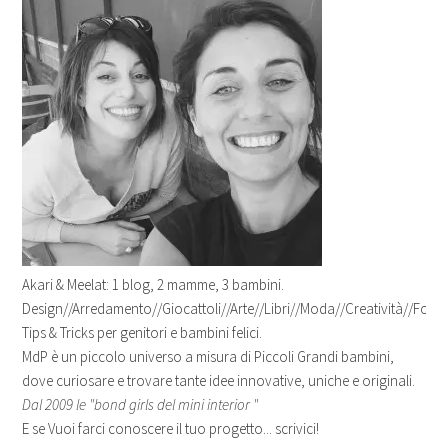
Akari & Meelat: 1 blog, 2 mamme, 3 bambini.
Design//Arredamento//Giocattoli//Arte//Libri//Moda//Creatività//Fotogr
Tips & Tricks per genitori e bambini felici.
MdP è un piccolo universo a misura di Piccoli Grandi bambini,
dove curiosare e trovare tante idee innovative, uniche e originali.
Dal 2009 le "bond girls del mini interior "
E se Vuoi farci conoscere il tuo progetto... scrivici!