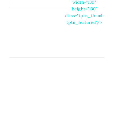
width="130"
height="130"
class="tptn_thumb
tptn_featured"/>