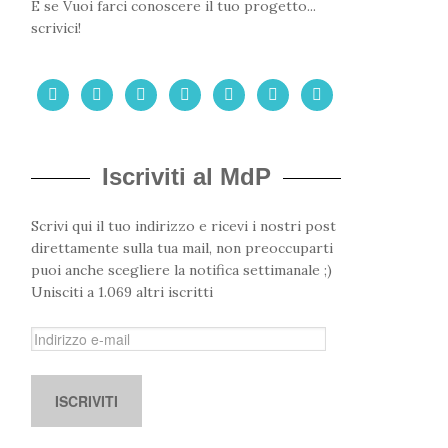
E se Vuoi farci conoscere il tuo progetto...
scrivici!







Iscriviti al MdP
Scrivi qui il tuo indirizzo e ricevi i nostri post
direttamente sulla tua mail, non preoccuparti
puoi anche scegliere la notifica settimanale ;)
Unisciti a 1.069 altri iscritti
I
n
d
i
r