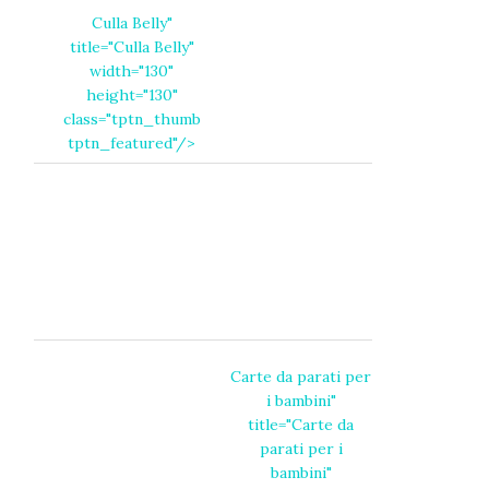
Culla Belly
"
title="
Culla Belly
"
width="130"
height="130"
class="tptn_thumb
tptn_featured"/>
Carte da parati per
i bambini
"
title="
Carte da
parati per i
bambini
"