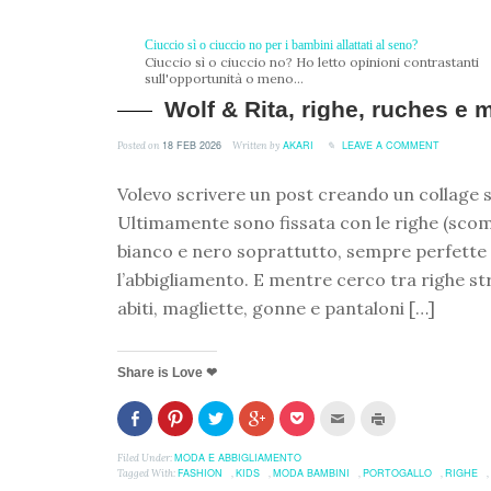
Ciuccio sì o ciuccio no per i bambini allattati al seno?
Ciuccio sì o ciuccio no? Ho letto opinioni contrastanti
sull'opportunità o meno...
Wolf & Rita, righe, ruches e 
18 FEB 2026
AKARI
LEAVE A COMMENT
Posted on
Written by
Volevo scrivere un post creando un collage s
Ultimamente sono fissata con le righe (scom
bianco e nero soprattutto, sempre perfette s
l’abbigliamento. E mentre cerco tra righe str
abiti, magliette, gonne e pantaloni […]
Share is Love ❤
Fai
Clicca
Clicca
Clicca
Clicca
Clicca
Clicca
clic
per
per
per
per
per
per
per
condividere
condividere
condividere
condividere
inviare
stampare
condividere
su
su
su
su
l'articolo
(Si
MODA E ABBIGLIAMENTO
Filed Under:
su
Pinterest
Twitter
Google+
Pocket
via
apre
FASHION
KIDS
MODA BAMBINI
PORTOGALLO
RIGHE
Tagged With:
,
,
,
,
,
Facebook
(Si
(Si
(Si
(Si
mail
in