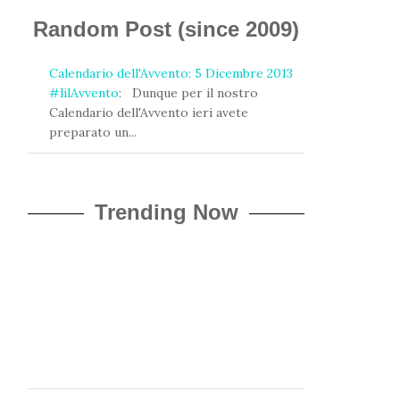
i
z
Random Post (since 2009)
z
o
Calendario dell'Avvento: 5 Dicembre 2013
e
#lilAvvento
: Dunque per il nostro
-
Calendario dell'Avvento ieri avete
m
preparato un...
a
i
l
Trending Now