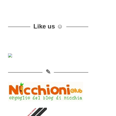
Like us ☺
✎