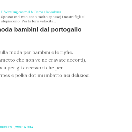
Il Wrestling contro il bullismo e la violenza
Spesso (nel mio caso molto spesso) i nostri figli ci
stupiscono. Per la loro velocità...
moda bambini dal portogallo
ulla moda per bambini e le righe.
metto che non ve ne eravate accorti),
ia per gli accessori che per
ipes e polka dot mi imbatto nei deliziosi
RUCHES
WOLF & RITA
,