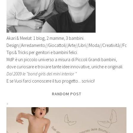
Akari & Meelat: 1 blog, 2 mamme, 3 bambini.
Design//Arredamento//Giocattoli//Arte//Libri//Moda//Creatività//Fotogr
Tips & Tricks per genitori e bambini felici.
MdP è un piccolo universo a misura di Piccoli Grandi bambini,
dove curiosare e trovare tante idee innovative, uniche e originali.
Dal 2009 le "bond girls del mini interior "
E se Vuoi farci conoscere il tuo progetto... scrivici!
RANDOM POST