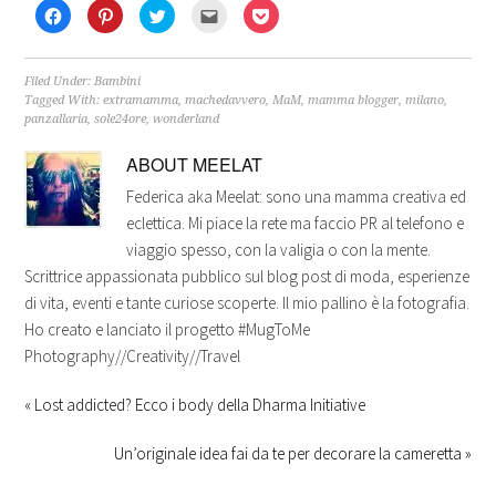
Fai
Fai
Fai
Fai
Fai
clic
clic
clic
clic
clic
per
qui
qui
qui
qui
condividere
per
per
per
per
su
condividere
condividere
inviare
condividere
Facebook
su
su
l'articolo
su
Filed Under:
Bambini
(Si
Pinterest
Twitter
via
Pocket
Tagged With:
extramamma
,
machedavvero
,
MaM
,
mamma blogger
,
milano
,
apre
(Si
(Si
mail
(Si
in
apre
apre
ad
apre
panzallaria
,
sole24ore
,
wonderland
una
in
in
un
in
nuova
una
una
amico
una
finestra)
nuova
nuova
(Si
nuova
ABOUT
MEELAT
finestra)
finestra)
apre
finestra)
in
Federica aka Meelat: sono una mamma creativa ed
una
nuova
eclettica. Mi piace la rete ma faccio PR al telefono e
finestra)
viaggio spesso, con la valigia o con la mente.
Scrittrice appassionata pubblico sul blog post di moda, esperienze
di vita, eventi e tante curiose scoperte. Il mio pallino è la fotografia.
Ho creato e lanciato il progetto #MugToMe
Photography//Creativity//Travel
« Lost addicted? Ecco i body della Dharma Initiative
Un’originale idea fai da te per decorare la cameretta »