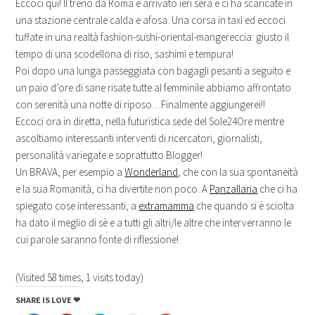
Eccoci qui! Il treno da Roma è arrivato ieri sera e ci ha scaricate in
una stazione centrale calda e afosa. Una corsa in taxi ed eccoci
tuffate in una realtà fashion-sushi-oriental-mangereccia: giusto il
tempo di una scodellona di riso, sashimi e tempura!
Poi dopo una lunga passeggiata con bagagli pesanti a seguito e
un paio d’ore di sane risate tutte al femminile abbiamo affrontato
con serenità una notte di riposo…Finalmente aggiungerei!!
Eccoci ora in diretta, nella futuristica sede del Sole24Ore mentre
ascoltiamo interessanti interventi di ricercatori, giornalisti,
personalità variegate e soprattutto Blogger!
Un BRAVA, per esempio a
Wonderland
, che con la sua spontaneità
e la sua Romanità, ci ha divertite non poco. A
Panzallaria
che ci ha
spiegato cose interessanti, a
extramamma
che quando si è sciolta
ha dato il meglio di sè e a tutti gli altri/le altre che interverranno le
cui parole saranno fonte di riflessione!
(Visited 58 times, 1 visits today)
SHARE IS LOVE ❤