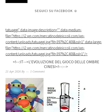
SEGUICI SU FACEBOOK ☺
tatuaggi
" data-image-description="" data-medium-
file="https://i2.wp.com/mercatinodeipiccoli.com/wp-
content/uploads/tatuaggi.jpg?fit=397%2C400&ssl=1" data-large-
file="https://i2.wp.com/mercatinodeipiccoli.com/wp-
content/uploads/tatuaggi.jpg?fit=397%2C400&ssl=1"/>
<!--:IT-->L’EVOLUZIONE DEL GIOCO DELLE OMBRE
CINESI<!--:-->
21 Apr 2026
By
1 Comment