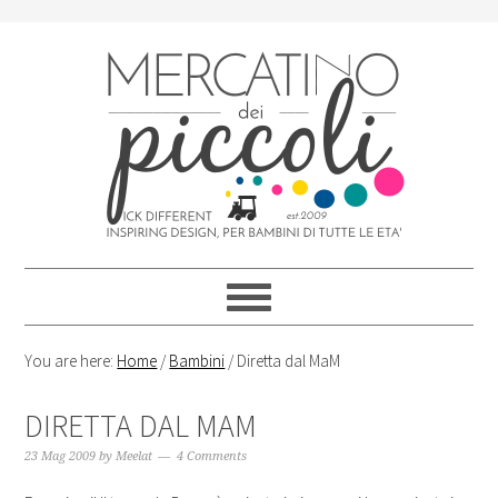
Skip
Skip
Skip
Skip
to
to
to
to
primary
content
primary
footer
navigation
sidebar
You are here:
Home
/
Bambini
/
Diretta dal MaM
DIRETTA DAL MAM
23 Mag 2009
by
Meelat
4 Comments