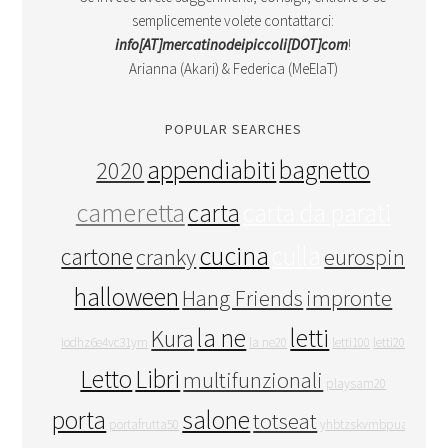
semplicemente volete contattarci:
info[AT]mercatinodeipiccoli[DOT]com
!
Arianna (Akari) & Federica (MeElaT)
POPULAR SEARCHES
appendiabiti
bagnetto
2020
cameretta
carta
carta da parati
cucina
culla
cartone
cranky
eurospin
halloween
Hang Friends
impronte
la ne
letti
Kura
iodhz6e4vc31ym
la ne20
letti100
letti20
Letto
Libri
multifunzionali
playsam20
porta
salone
totseat
portafrutta50
yhbtzskvmbpuay