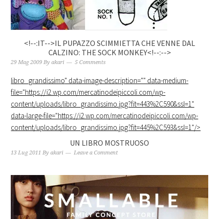
<!--:IT-->IL PUPAZZO SCIMMIETTA CHE VENNE DAL
CALZINO: THE SOCK MONKEY<!--:-->
29 Mag 2009
By
akari
5 Comments
libro_grandissimo
" data-image-description="" data-medium-
file="https://i2.wp.com/mercatinodeipiccoli.com/wp-
content/uploads/libro_grandissimo.jpg?fit=443%2C590&ssl=1"
data-large-file="https://i2.wp.com/mercatinodeipiccoli.com/wp-
content/uploads/libro_grandissimo.jpg?fit=445%2C593&ssl=1"/>
UN LIBRO MOSTRUOSO
13 Lug 2011
By
akari
Leave a Comment