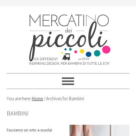
Skip
Skip
Skip
Skip
to
to
to
to
primary
content
primary
footer
navigation
sidebar
You are here:
Home
/
Archives for Bambini
BAMBINI
Facciamo un orto a scuola!