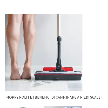
MOPPY POLTI E I BENEFICI DI CAMMINARE A PIEDI SCALZI