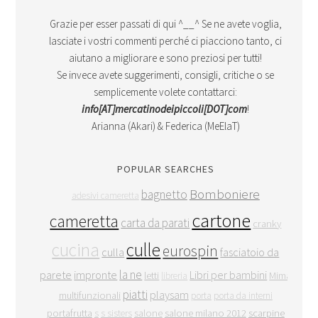
Grazie per esser passati di qui ^__^ Se ne avete voglia,
lasciate i vostri commenti perché ci piacciono tanto, ci
aiutano a migliorare e sono preziosi per tutti!
Se invece avete suggerimenti, consigli, critiche o se
semplicemente volete contattarci:
info[AT]mercatinodeipiccoli[DOT]com
!
Arianna (Akari) & Federica (MeElaT)
POPULAR SEARCHES
Bomboniere
bagnetto
adesivi cameretta
cartone
cameretta
carta da parati
cranky
cucina
culle
eurospin
culla
fasciatoio da
la ne
parete
impronte
Libri per bambini
letti
Mima
libreria
piatti
playsam
multifunzionali
porta
porta da interni
portafrutta
salone
salone milano 2012
scarpine
s
s sisters