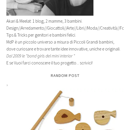
Akari & Meelat: 1 blog, 2 mamme, 3 bambini.
Design//Arredamento//Giocattoli//Arte//Libri//Moda//Creatività//Fotogr
Tips & Tricks per genitori e bambini felici.
MdP è un piccolo universo a misura di Piccoli Grandi bambini,
dove curiosare e trovare tante idee innovative, uniche e originali.
Dal 2009 le "bond girls del mini interior "
E se Vuoi farci conoscere il tuo progetto... scrivici!
RANDOM POST