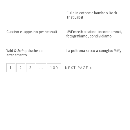
Culla in cotone e bamboo Rock
That Label
Cuscino e tappetino per neonati
#WEmeetMercatino: incontriamoci,
fotografiamo, condividiamo
Wild & Soft: peluche da
La poltrona sacco a coniglio: Miffy
arredamento
1
2
3
…
100
NEXT PAGE »