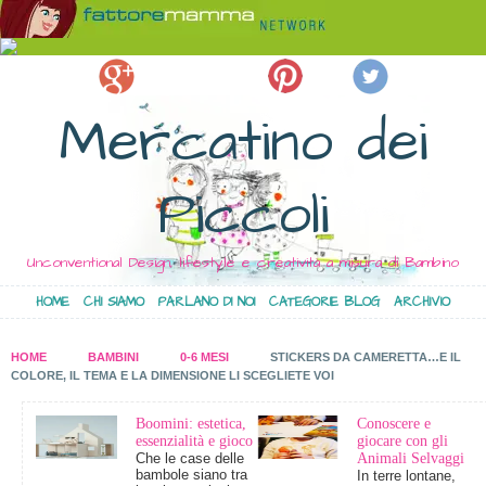
Mercatino dei
Piccoli
Unconventional Design, lifestyle e creatività a misura di Bambino
HOME
CHI SIAMO
PARLANO DI NOI
CATEGORIE BLOG
ARCHIVIO
HOME
BAMBINI
0-6 MESI
STICKERS DA CAMERETTA…E IL
COLORE, IL TEMA E LA DIMENSIONE LI SCEGLIETE VOI
Boomini: estetica,
Conoscere e
essenzialità e gioco
giocare con gli
Che le case delle
Animali Selvaggi
bambole siano tra
In terre lontane,