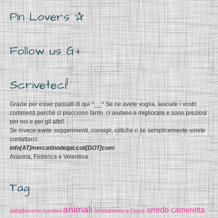
Pin Lovers ✰
Follow us G+
Scriveteci!
Grazie per esser passati di qui ^__^ Se ne avete voglia, lasciate i vostri
commenti perché ci piacciono tanto, ci aiutano a migliorare e sono preziosi
per noi e per gli altri!
Se invece avete suggerimenti, consigli, critiche o se semplicemente volete
contattarci:
info[AT]mercatinodeipiccoli[DOT]com
!
Arianna, Federica e Velentina
Tag
animali
arredo cameretta
abbigliamento bambini
Arredamento e Decor