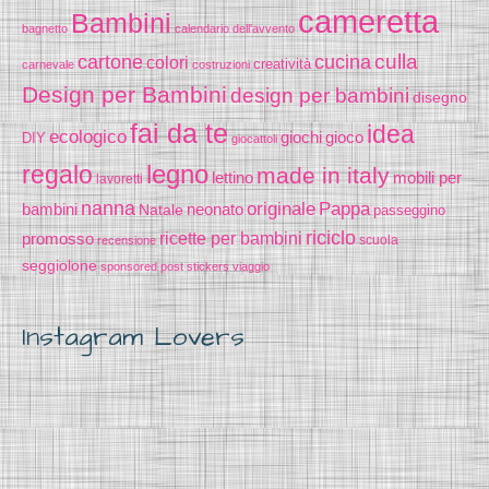
cameretta
Bambini
bagnetto
calendario dell'avvento
cucina
culla
cartone
colori
creatività
carnevale
costruzioni
Design per Bambini
design per bambini
disegno
fai da te
idea
ecologico
gioco
giochi
DIY
giocattoli
legno
regalo
made in italy
lettino
mobili per
lavoretti
nanna
originale
Pappa
bambini
Natale
neonato
passeggino
riciclo
promosso
ricette per bambini
scuola
recensione
seggiolone
sponsored post
stickers
viaggio
Instagram Lovers