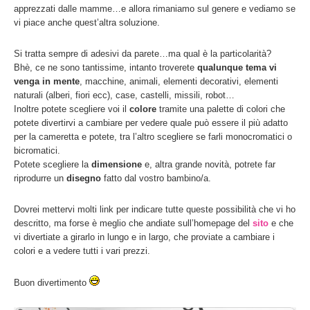
apprezzati dalle mamme…e allora rimaniamo sul genere e vediamo se
vi piace anche quest’altra soluzione.
Si tratta sempre di adesivi da parete…ma qual è la particolarità?
Bhè, ce ne sono tantissime, intanto troverete
qualunque tema vi
venga in mente
, macchine, animali, elementi decorativi, elementi
naturali (alberi, fiori ecc), case, castelli, missili, robot…
Inoltre potete scegliere voi il
colore
tramite una palette di colori che
potete divertirvi a cambiare per vedere quale può essere il più adatto
per la cameretta e potete, tra l’altro scegliere se farli monocromatici o
bicromatici.
Potete scegliere la
dimensione
e, altra grande novità, potrete far
riprodurre un
disegno
fatto dal vostro bambino/a.
Dovrei mettervi molti link per indicare tutte queste possibilità che vi ho
descritto, ma forse è meglio che andiate sull’homepage del
sito
e che
vi divertiate a girarlo in lungo e in largo, che proviate a cambiare i
colori e a vedere tutti i vari prezzi.
Buon divertimento