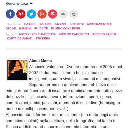
Share is Love ❤
Condividi
Clicca
Clicca
Clicca
Clicca
Clicca
Clicca
su
per
per
per
per
per
per
Facebook
condividere
condividere
condividere
condividere
inviare
stampare
(Si
su
su
su
su
l'articolo
(Si
Filed Under:
0-6 MESI
,
1-3 ANNI
,
3-6 ANNI
,
6-12 MESI
,
ARREDAMENTO E
apre
Pinterest
Twitter
Google+
Pocket
via
apre
DECOR
,
BAMBINI
,
FAI DA TE
,
IN GIRO CON I BIMBI
in
(Si
(Si
(Si
(Si
mail
in
una
apre
apre
apre
apre
ad
una
Tagged:
ADESIVI PER CAMERETTA
,
ARREDO CAMERETTA
,
ARREDO PARETI
,
nuova
in
in
in
in
un
nuova
CARTA DA PARATI
,
STICKERS
finestra)
una
una
una
una
amico
finestra)
nuova
nuova
nuova
nuova
(Si
finestra)
finestra)
finestra)
finestra)
apre
in
una
nuova
About Moma
finestra)
Al secolo Valentina. Divento mamma nel 2005 e nel
2007 di due maschi tanto belli, simpatici e
intelligenti, quanto vivaci, scalmanati e impegnativi.
Separata ormai da qualche anno, obiettivo delle
mie giornate è cercare di incastrare quotidianamente tutti i pezzi
del puzzle:, figli, scuola, lavoro, informazione, sport, spesa,
commissioni, amici, passioni, momenti di solitudine (ho bisogno
anche di quelli), uscendone viva! :)
Appassionata di forme d'arte, mi cimento (e a detta degli amici
con ottimi risultati) nella scrittura, nella fotografia, nel fai da te.
Riesco addirittura ad esporre alcune mie fotografie in una