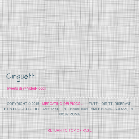
Cinguettii
Tweets di @MdeiPiccoli
COPYRIGHT © 2015 ·
MERCATINO DEI PICCOLI
· - TUTTI I DIRITTI RISERVATI.
È UN PROGETTO DI GLAM 012 SRL P.I. 11990811009 - VIALE BRUNO BUOZZI, 19 -
00197 ROMA
RETURN TO TOP OF PAGE