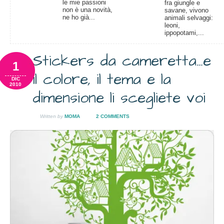
le mie passioni
fra giungle e
non è una novità,
savane, vivono
ne ho già...
animali selvaggi:
leoni,
ippopotami,...
Stickers da cameretta…e
1
il colore, il tema e la
DIC
2010
dimensione li scegliete voi
Written by
MOMA
2 COMMENTS