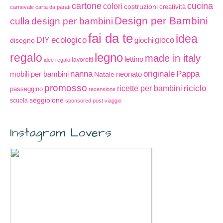
cartone
cucina
colori
costruzioni
creatività
carnevale
carta da parati
Design per Bambini
culla
design per bambini
fai da te
idea
ecologico
DIY
gioco
disegno
giochi
legno
regalo
made in italy
lettino
lavoretti
idee regalo
nanna
originale
Pappa
mobili per bambini
Natale
neonato
promosso
riciclo
ricette per bambini
passeggino
recensione
seggiolone
scuola
sponsored post
viaggio
Instagram Lovers