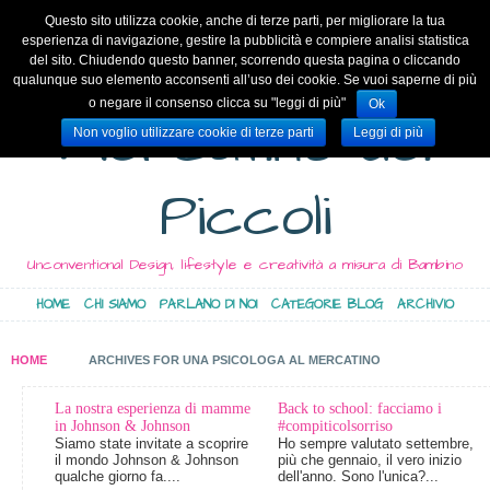
Questo sito utilizza cookie, anche di terze parti, per migliorare la tua
esperienza di navigazione, gestire la pubblicità e compiere analisi statistica
del sito. Chiudendo questo banner, scorrendo questa pagina o cliccando
qualunque suo elemento acconsenti all’uso dei cookie. Se vuoi saperne di più
o negare il consenso clicca su "leggi di più"
Ok
Mercatino dei
Non voglio utilizzare cookie di terze parti
Leggi di più
Piccoli
Unconventional Design, lifestyle e creatività a misura di Bambino
HOME
CHI SIAMO
PARLANO DI NOI
CATEGORIE BLOG
ARCHIVIO
HOME
ARCHIVES FOR UNA PSICOLOGA AL MERCATINO
La nostra esperienza di mamme
Back to school: facciamo i
in Johnson & Johnson
#compiticolsorriso
Siamo state invitate a scoprire
Ho sempre valutato settembre,
il mondo Johnson & Johnson
più che gennaio, il vero inizio
qualche giorno fa....
dell'anno. Sono l'unica?...