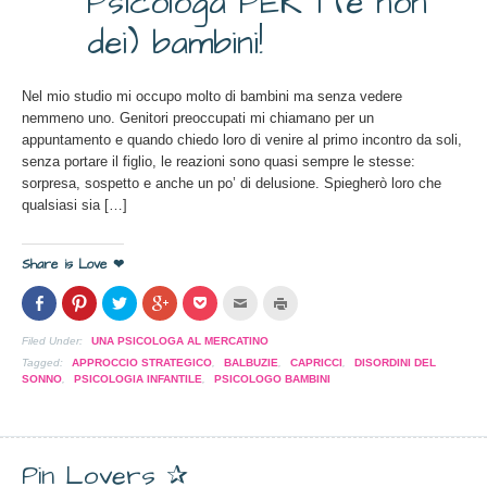
Psicologa PER i (e non
nuova
2013
finestra)
dei) bambini!
Nel mio studio mi occupo molto di bambini ma senza vedere
nemmeno uno. Genitori preoccupati mi chiamano per un
appuntamento e quando chiedo loro di venire al primo incontro da soli,
senza portare il figlio, le reazioni sono quasi sempre le stesse:
sorpresa, sospetto e anche un po’ di delusione. Spiegherò loro che
qualsiasi sia […]
Share is Love ❤
Condividi
Clicca
Clicca
Clicca
Clicca
Clicca
Clicca
su
per
per
per
per
per
per
Facebook
condividere
condividere
condividere
condividere
inviare
stampare
(Si
su
su
su
su
l'articolo
(Si
Filed Under:
UNA PSICOLOGA AL MERCATINO
apre
Pinterest
Twitter
Google+
Pocket
via
apre
in
(Si
(Si
(Si
(Si
mail
in
Tagged:
APPROCCIO STRATEGICO
,
BALBUZIE
,
CAPRICCI
,
DISORDINI DEL
una
apre
apre
apre
apre
ad
una
SONNO
,
PSICOLOGIA INFANTILE
,
PSICOLOGO BAMBINI
nuova
in
in
in
in
un
nuova
finestra)
una
una
una
una
amico
finestra)
nuova
nuova
nuova
nuova
(Si
finestra)
finestra)
finestra)
finestra)
apre
in
una
Pin Lovers ✰
nuova
finestra)