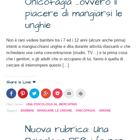
Onicofagia …ovvero il
8
in
una
nuova
piacere di mangiarsi le
APR
finestra)
2013
unghie
Non è raro vedere bambini tra i 7 ed i 12 anni (alcuni anche prima)
intenti a mangiucchiarsi unghie e dita durante attività rilassanti o che
richiedano una certa concentrazione (studio, TV…) e la prima cosa
che i genitori, o gli adulti che si occupano di lui, fanno è quella di
cercare di interrompere questo […]
Share is Love ❤
Condividi
Clicca
Clicca
Clicca
Clicca
Clicca
Clicca
su
per
per
per
per
per
per
Facebook
condividere
condividere
condividere
condividere
inviare
stampare
(Si
su
su
su
su
l'articolo
(Si
Filed Under:
UNA PSICOLOGA AL MERCATINO
apre
Pinterest
Twitter
Google+
Pocket
via
apre
in
(Si
(Si
(Si
(Si
mail
in
Tagged:
BAMBINI
,
MANGIARE LE UNGHIE
,
ONICOFAGIA
,
UNGHIE
una
apre
apre
apre
apre
ad
una
nuova
in
in
in
in
un
nuova
finestra)
una
una
una
una
amico
finestra)
Nuova rubrica: Una
nuova
nuova
nuova
nuova
(Si
15
finestra)
finestra)
finestra)
finestra)
apre
in
una
MAR