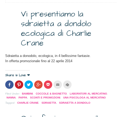
Vi presentiamo la
7
sdraietta a dondolo
APR
2014
ecologica di Charlie
Crane
Sdraietta a donodolo, ecologica, in 4 bellissime fantasie.
In offerta promozionale fino al 22 aprile 2014
Share is Love ❤
Condividi
Clicca
Clicca
Clicca
Clicca
Clicca
Clicca
su
per
per
per
per
per
per
Facebook
condividere
condividere
condividere
condividere
inviare
stampare
(Si
su
su
su
su
l'articolo
(Si
Filed Under:
BAMBINI
,
COCCOLE & BAGNETTO
,
LABORATORI AL MERCATINO
,
apre
Pinterest
Twitter
Google+
Pocket
via
apre
NANNA
,
PAPPA
,
SCONTI E PROMOZIONI
,
UNA PSICOLOGA AL MERCATINO
in
(Si
(Si
(Si
(Si
mail
in
una
apre
apre
apre
apre
ad
una
Tagged:
CHARLIE CRANE
,
SDRAIETTA
,
SDRAIETTA A DONDOLO
nuova
in
in
in
in
un
nuova
finestra)
una
una
una
una
amico
finestra)
nuova
nuova
nuova
nuova
(Si
finestra)
finestra)
finestra)
finestra)
apre