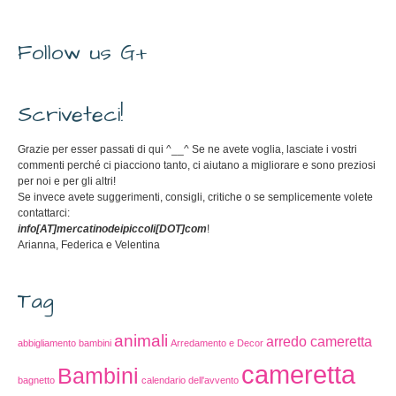
Follow us G+
Scriveteci!
Grazie per esser passati di qui ^__^ Se ne avete voglia, lasciate i vostri
commenti perché ci piacciono tanto, ci aiutano a migliorare e sono preziosi
per noi e per gli altri!
Se invece avete suggerimenti, consigli, critiche o se semplicemente volete
contattarci:
info[AT]mercatinodeipiccoli[DOT]com
!
Arianna, Federica e Velentina
Tag
animali
arredo cameretta
abbigliamento bambini
Arredamento e Decor
cameretta
Bambini
bagnetto
calendario dell'avvento