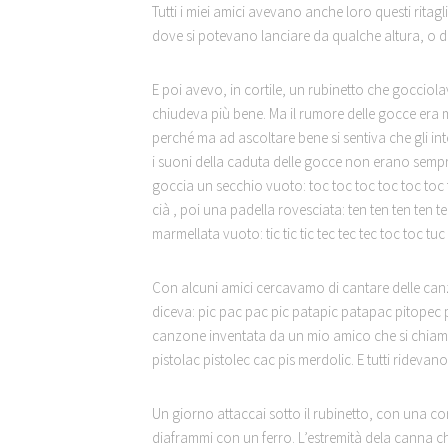
Tutti i miei amici avevano anche loro questi ritag
dove si potevano lanciare da qualche altura, o da
E poi avevo, in cortile, un rubinetto che goccio
chiudeva più bene. Ma il rumore delle gocce era
perché ma ad ascoltare bene si sentiva che gli int
i suoni della caduta delle gocce non erano sempre
goccia un secchio vuoto: toc toc toc toc toc toc t
cià , poi una padella rovesciata: ten ten ten ten t
marmellata vuoto: tic tic tic tec tec tec toc toc tu
Con alcuni amici cercavamo di cantare delle can
diceva: pic pac pac pic patapic patapac pitopec pa
canzone inventata da un mio amico che si chiama
pistolac pistolec cac pis merdolic. E tutti ridevano
Un giorno attaccai sotto il rubinetto, con una co
diaframmi con un ferro. L’estremità dela canna ch