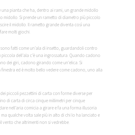
 una pianta che ha, dentro ai rami, un grande midollo
to midollo. Si prende un rametto di diametro più piccolo
cire il midollo. Il rametto grande diventa così una
are molti giochi.
i sono fatti come un’ala di insetto, guardandoli contro
più piccola dell’ala c’è una ingrossatura. Quando cadono
no dei giri, cadono girando come un’elica. Si
a finestra ed è molto bello vedere come cadono, uno alla
dei piccoli pezzettini di carta con forme diverse per
 di carta di circa cinque millimetri per cinque
are nell’aria comicia a girare e fa una forma illusoria
ma qualche volta sale più in alto di chi lo ha lanciato e
il vento che altrimenti non si vedrebbe.