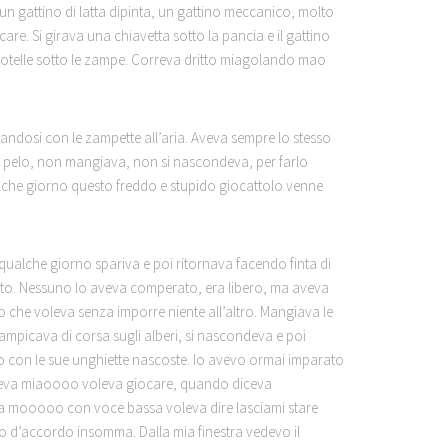
 un gattino di latta dipinta, un gattino meccanico, molto
are. Si girava una chiavetta sotto la pancia e il gattino
rotelle sotto le zampe. Correva dritto miagolando mao
andosi con le zampette all’aria. Aveva sempre lo stesso
 pelo, non mangiava, non si nascondeva, per farlo
che giorno questo freddo e stupido giocattolo venne
 qualche giorno spariva e poi ritornava facendo finta di
dato. Nessuno lo aveva comperato, era libero, ma aveva
o che voleva senza imporre niente all’altro. Mangiava le
rrampicava di corsa sugli alberi, si nascondeva e poi
 con le sue unghiette nascoste. Io avevo ormai imparato
iceva miaoooo voleva giocare, quando diceva
a mooooo con voce bassa voleva dire lasciami stare
o d’accordo insomma. Dalla mia finestra vedevo il