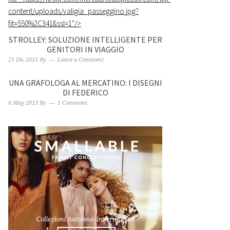
content/uploads/valigia_passeggino.jpg?
fit=550%2C341&ssl=1"/>
STROLLEY: SOLUZIONE INTELLIGENTE PER
GENITORI IN VIAGGIO
21 Dic 2011
By
Leave a Comment
UNA GRAFOLOGA AL MERCATINO: I DISEGNI
DI FEDERICO
6 Mag 2013
By
1 Comment