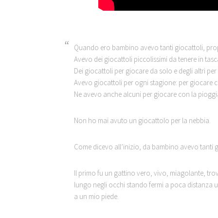
Quando ero bambino avevo tanti giocattoli, prop
Avevo dei giocattoli piccolissimi da tenere in tas
Dei giocattoli per giocare da solo e degli altri per
Avevo giocattoli per ogni stagione: per giocare c
Ne avevo anche alcuni per giocare con la pioggia, 
Non ho mai avuto un giocattolo per la nebbia.
Come dicevo all’inizio, da bambino avevo tanti gi
Il primo fu un gattino vero, vivo, miagolante, tr
lungo negli occhi stando fermi a poca distanza uno
a un mio piede.