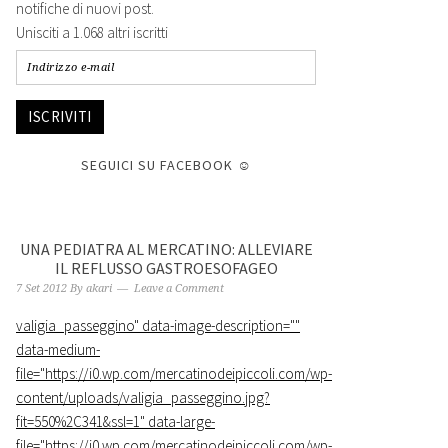
notifiche di nuovi post.
Unisciti a 1.068 altri iscritti
ISCRIVITI
SEGUICI SU FACEBOOK ☺
UNA PEDIATRA AL MERCATINO: ALLEVIARE
IL REFLUSSO GASTROESOFAGEO
7 Set 2012
By
akari
Leave a Comment
valigia_passeggino
" data-image-description=""
data-medium-
file="https://i0.wp.com/mercatinodeipiccoli.com/wp-
content/uploads/valigia_passeggino.jpg?
fit=550%2C341&ssl=1" data-large-
file="https://i0.wp.com/mercatinodeipiccoli.com/wp-