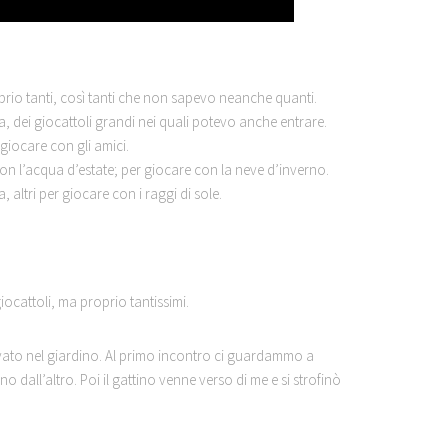
rio tanti, così tanti che non sapevo neanche quanti.
ca, dei giocattoli grandi nei quali potevo anche entrare.
 giocare con gli amici.
on l’acqua d’estate; per giocare con la neve d’inverno.
altri per giocare con i raggi di sole.
ocattoli, ma proprio tantissimi.
ovato nel giardino. Al primo incontro ci guardammo a
 dall’altro. Poi il gattino venne verso di me e si strofinò