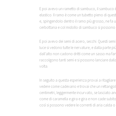
E poi avevo un rametto di sambuco, il sambuco è
elastico. Il ramo è come un tubetto pieno di ques
e, spingendolo dentro il ramo più grosso, ne fa us
cerbottana e col midollo di sambuco si possono f
E poi avevo dei semi di acero, secchi. Questi sem
luce si vedono tutte le nervature, e dalla parte 
dall’alto non cadono dritti come un sasso ma fan
raccolgono tanti semi e si possono lanciare dall
volta.
In seguito a questa esperienza provai a ritagliare 
vedere come cadevano e trovai che un rettangolino
centimetri, leggermente incurvato, se lasciato and
come di caramella e gira e gira e non cade subito 
così si possono vedere le correnti di aria calda o 