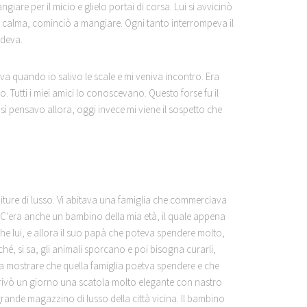
iare per il micio e glielo portai di corsa. Lui si avvicinò
on calma, cominciò a mangiare. Ogni tanto interrompeva il
ndeva.
a quando io salivo le scale e mi veniva incontro. Era
Tutti i miei amici lo conoscevano. Questo forse fu il
ì pensavo allora, oggi invece mi viene il sospetto che
niture di lusso. Vi abitava una famiglia che commerciava
 C’era anche un bambino della mia età, il quale appena
che lui, e allora il suo papà che poteva spendere molto,
é, si sa, gli animali sporcano e poi bisogna curarli,
a mostrare che quella famiglia poetva spendere e che
rivò un giorno una scatola molto elegante con nastro
grande magazzino di lusso della città vicina. Il bambino