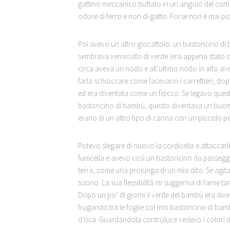
gattino meccanico buttato in un angolo del cor
odore di ferro e non di gatto. Forse non è mai 
Poi avevo un altro giocattolo: un bastoncino di b
sembrava verniciato di verde (era appena stato co
circa aveva un nodo e all’ultimo nodo in alto ave
farla schioccare come facevano i carrettieri, dop
ed era diventata come un fiocco. Se legavo questa
bastoncino di bambù, questo diventava un buon arc
erano di un altro tipo di canna con un piccolo pe
Potevo slegare di nuovo la cordicella e attaccar
funicella e avevo così un bastoncino da passegg
terra, come una prolunga di un mio dito. Se agit
suono. La sua flessibilità mi suggeriva di farne ta
Dopo un po’ di giorni il verde del bambù era div
frugando tra le foglie col mio bastoncino di ba
d’oca. Guardandola controluce vedevo i colori del