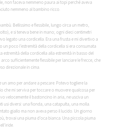
tile, non faceva nemmeno paura ai topi perché aveva
piaciuto nemmeno al bambino ricco.
ambù. Bellissimo e flessibile, lungo circa un metro,
lto), e si teneva bene in mano; ogni dieci centimetri
vo legato una cordicella. Era una frusta e mi divertivo a
o un poco l’estremità della cordicella si era consumata
 estremità della cordicella alla estremità in basso del
o sufficientemente flessibile per lanciare le frecce, che
so direzionale in cima.
le un amo per andare a pescare. Potevo togliere la
io che mi serviva per toccare o muovere qualcosa per
avo velocemente il bastoncino in aria, ne usciva un
nti usi diversi: una fionda, una catapulta, una molla.
entato giallo ma non aveva perso il lucido. Un giorno
mbù, trovai una piuma d’oca bianca. Una piccola piuma
l’iride.