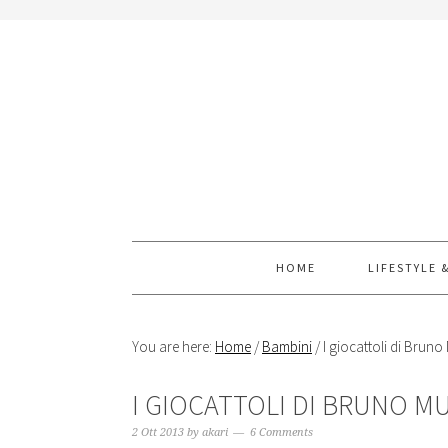
Skip
Skip
Skip
Skip
to
to
to
to
primary
content
primary
footer
navigation
sidebar
HOME
LIFESTYLE 
You are here:
Home
/
Bambini
/
I giocattoli di Bruno
I GIOCATTOLI DI BRUNO M
2 Ott 2013
by
akari
6 Comments