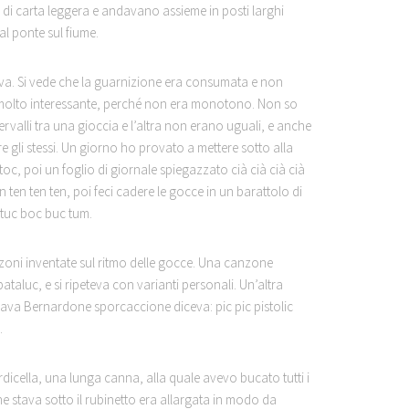
li di carta leggera e andavano assieme in posti larghi
l ponte sul fiume.
lava. Si vede che la guarnizione era consumata e non
 molto interessante, perché non era monotono. Non so
ervalli tra una gioccia e l’altra non erano uguali, e anche
 gli stessi. Un giorno ho provato a mettere sotto alla
oc, poi un foglio di giornale spiegazzato cià cià cià cià
en ten ten ten, poi feci cadere le gocce in un barattolo di
c tuc boc buc tum.
zoni inventate sul ritmo delle gocce. Una canzone
taluc, e si ripeteva con varianti personali. Un’altra
va Bernardone sporcaccione diceva: pic pic pistolic
.
rdicella, una lunga canna, alla quale avevo bucato tutti i
e stava sotto il rubinetto era allargata in modo da