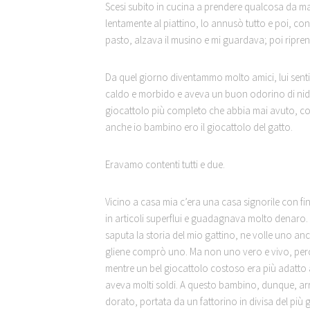
Scesi subito in cucina a prendere qualcosa da mang
lentamente al piattino, lo annusò tutto e poi, c
pasto, alzava il musino e mi guardava; poi ripre
Da quel giorno diventammo molto amici, lui sentiv
caldo e morbido e aveva un buon odorino di nido. 
giocattolo più completo che abbia mai avuto, cos
anche io bambino ero il giocattolo del gatto.
Eravamo contenti tutti e due.
Vicino a casa mia c’era una casa signorile con fi
in articoli superflui e guadagnava molto denaro.
saputa la storia del mio gattino, ne volle uno an
gliene comprò uno. Ma non uno vero e vivo, perch
mentre un bel giocattolo costoso era più adatto 
aveva molti soldi. A questo bambino, dunque, ar
dorato, portata da un fattorino in divisa del più 