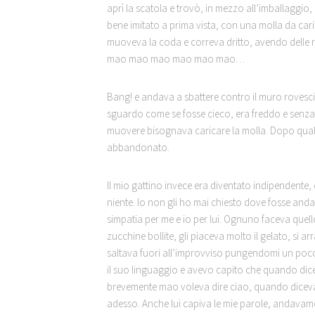
aprì la scatola e trovò, in mezzo all’imballaggio,
bene imitato a prima vista, con una molla da caric
muoveva la coda e correva dritto, avendo delle 
mao mao mao mao mao mao…
Bang! e andava a sbattere contro il muro rovesci
sguardo come se fosse cieco, era freddo e senza
muovere bisognava caricare la molla. Dopo qual
abbandonato.
Il mio gattino invece era diventato indipendente,
niente. Io non gli ho mai chiesto dove fosse an
simpatia per me e io per lui. Ognuno faceva quell
zucchine bollite, gli piaceva molto il gelato, si a
saltava fuori all’improvviso pungendomi un poco
il suo linguaggio e avevo capito che quando d
brevemente mao voleva dire ciao, quando dicev
adesso. Anche lui capiva le mie parole, andavam