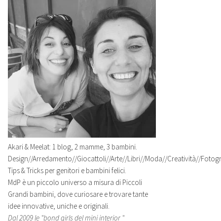
Akari & Meelat: 1 blog, 2 mamme, 3 bambini.
Design//Arredamento//Giocattoli//Arte//Libri//Moda//Creatività//Fotogra
Tips & Tricks per genitori e bambini felici.
MdP è un piccolo universo a misura di Piccoli
Grandi bambini, dove curiosare e trovare tante
idee innovative, uniche e originali.
Dal 2009 le "bond girls del mini interior "