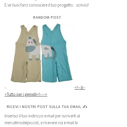
E se Vuoi farci conoscere il tuo progetto... scrivici!
RANDOM POST
<!--:it--
>Tutto per i gemelli<!--:-->
RICEVI I NOSTRI POST SULLA TUA EMAIL ✍
Inserisci il tuo indirizzo e-mail per iscriverti al
mercatinodeipiccoli, e ricevere via e-mail le