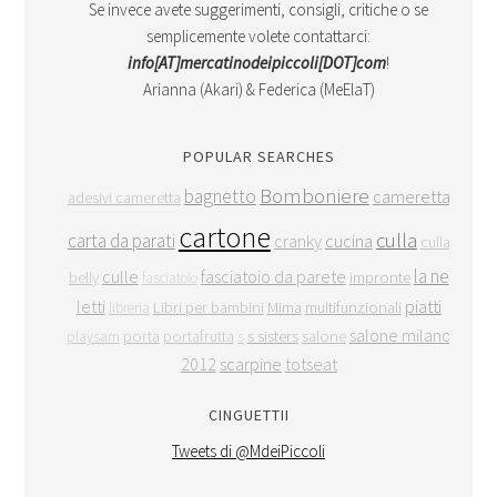
Se invece avete suggerimenti, consigli, critiche o se
semplicemente volete contattarci:
info[AT]mercatinodeipiccoli[DOT]com
!
Arianna (Akari) & Federica (MeElaT)
POPULAR SEARCHES
Bomboniere
bagnetto
cameretta
adesivi cameretta
cartone
culla
carta da parati
cranky
cucina
culla
la ne
culle
fasciatoio da parete
belly
impronte
fasciatoio
letti
piatti
Libri per bambini
Mima
multifunzionali
libreria
salone milano
porta
portafrutta
s sisters
salone
playsam
s
2012
scarpine
totseat
CINGUETTII
Tweets di @MdeiPiccoli