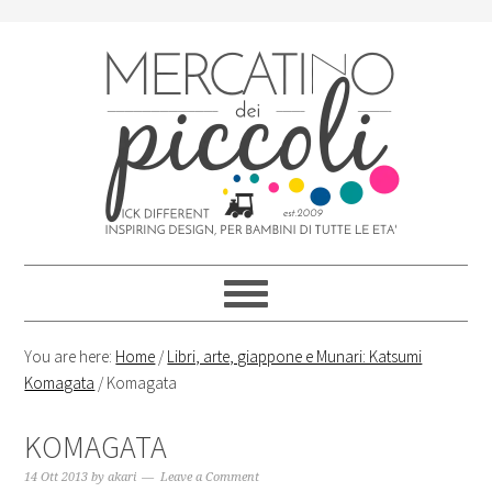
Skip
Skip
Skip
Skip
to
to
to
to
primary
content
primary
footer
navigation
sidebar
You are here:
Home
/
Libri, arte, giappone e Munari: Katsumi
Komagata
/
Komagata
KOMAGATA
14 Ott 2013
by
akari
Leave a Comment