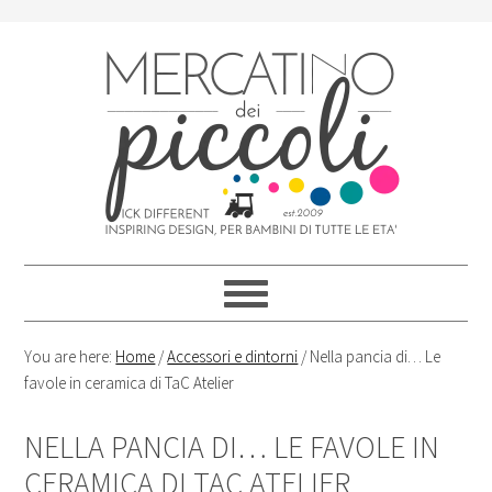
Skip
Skip
Skip
Skip
to
to
to
to
primary
content
primary
footer
navigation
sidebar
You are here:
Home
/
Accessori e dintorni
/
Nella pancia di… Le
favole in ceramica di TaC Atelier
NELLA PANCIA DI… LE FAVOLE IN
CERAMICA DI TAC ATELIER