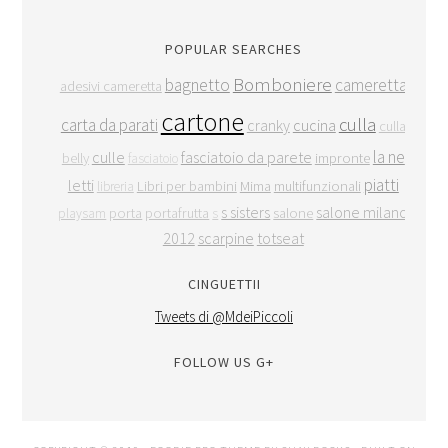
POPULAR SEARCHES
Bomboniere
bagnetto
cameretta
adesivi cameretta
cartone
culla
carta da parati
cranky
cucina
culla
la ne
culle
fasciatoio da parete
belly
impronte
fasciatoio
piatti
letti
Libri per bambini
Mima
multifunzionali
libreria
s sisters
salone milano
porta
portafrutta
salone
playsam
s
2012
scarpine
totseat
CINGUETTII
Tweets di @MdeiPiccoli
FOLLOW US G+