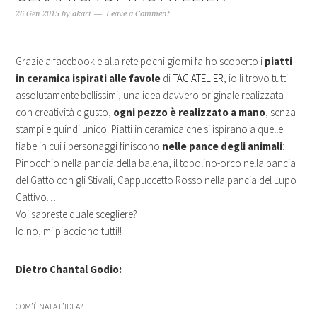
26 Gen 2015
by
akari
Leave a Comment
Grazie a facebook e alla rete pochi giorni fa ho scoperto i
piatti
in ceramica ispirati alle favole
di
TAC ATELIER
, io li trovo tutti
assolutamente bellissimi, una idea davvero originale realizzata
con creatività e gusto,
ogni pezzo è realizzato a mano
, senza
stampi e quindi unico. Piatti in ceramica
che si ispirano a quelle
fiabe in cui i personaggi finiscono
nelle pance degli animali
:
Pinocchio nella pancia della balena, il topolino-orco nella pancia
del Gatto con gli Stivali, Cappuccetto Rosso nella pancia del Lupo
Cattivo…
Voi sapreste quale scegliere?
Io no, mi piacciono tutti!!
Dietro
Chantal Godio:
COM’È NATA L’IDEA?