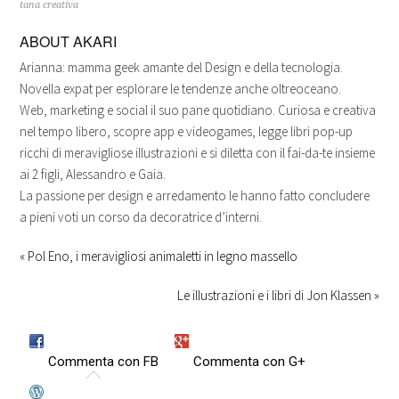
tana creativa
finestra)
nuova
nuova
nuova
(Si
nuova
finestra)
finestra)
finestra)
apre
finestra)
in
ABOUT
AKARI
una
nuova
finestra)
Arianna: mamma geek amante del Design e della tecnologia.
Novella expat per esplorare le tendenze anche oltreoceano.
Web, marketing e social il suo pane quotidiano. Curiosa e creativa
nel tempo libero, scopre app e videogames, legge libri pop-up
ricchi di meravigliose illustrazioni e si diletta con il fai-da-te insieme
ai 2 figli, Alessandro e Gaia.
La passione per design e arredamento le hanno fatto concludere
a pieni voti un corso da decoratrice d’interni.
« Pol Eno, i meravigliosi animaletti in legno massello
Le illustrazioni e i libri di Jon Klassen »
Commenta con FB
Commenta con G+