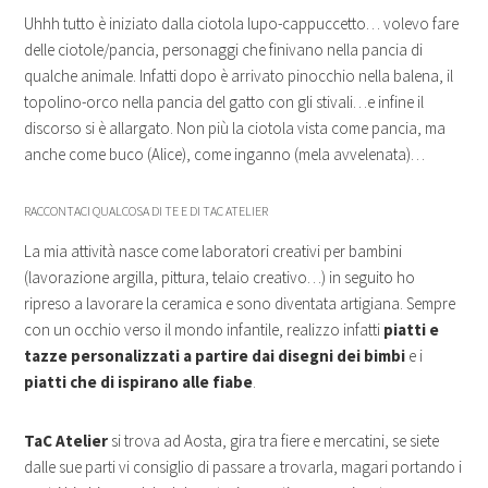
Uhhh tutto è iniziato dalla ciotola lupo-cappuccetto… volevo fare
delle ciotole/pancia, personaggi che finivano nella pancia di
qualche animale. Infatti dopo è arrivato pinocchio nella balena, il
topolino-orco nella pancia del gatto con gli stivali…e infine il
discorso si è allargato. Non più la ciotola vista come pancia, ma
anche come buco (Alice), come inganno (mela avvelenata)…
RACCONTACI QUALCOSA DI TE E DI TAC ATELIER
La mia attività nasce come laboratori creativi per bambini
(lavorazione argilla, pittura, telaio creativo…) in seguito ho
ripreso a lavorare la ceramica e sono diventata artigiana. Sempre
con un occhio verso il mondo infantile, realizzo infatti
piatti e
tazze personalizzati a partire dai disegni dei bimbi
e i
piatti che di ispirano alle fiabe
.
TaC Atelier
si trova ad Aosta, gira tra fiere e mercatini, se siete
dalle sue parti vi consiglio di passare a trovarla, magari portando i