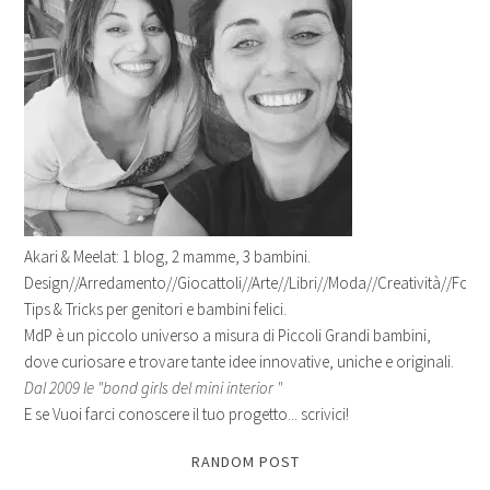
Akari & Meelat: 1 blog, 2 mamme, 3 bambini.
Design//Arredamento//Giocattoli//Arte//Libri//Moda//Creatività//Fotogr
Tips & Tricks per genitori e bambini felici.
MdP è un piccolo universo a misura di Piccoli Grandi bambini,
dove curiosare e trovare tante idee innovative, uniche e originali.
Dal 2009 le "bond girls del mini interior "
E se Vuoi farci conoscere il tuo progetto... scrivici!
RANDOM POST