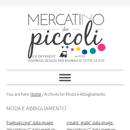
Skip
Skip
Skip
Skip
to
to
to
to
primary
content
primary
footer
navigation
sidebar
You are here:
Home
/
Archives for Moda e Abbigliamento
MODA E ABBIGLIAMENTO
fragbugzzjpg
" data-image-
creakit_gialle
" data-image-
description="" data-medium-
description="" data-medium-