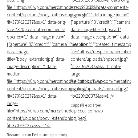
file="https://i0.wp.com/mercatinodeipiccoli.com/wp-
size="220,373" data-comments-
content/uploads/body_extensionjpg.jpeg?
opened="1" data-image-meta="
fit=370%2C277&ssl=1" data-orig-
{"aperture":"0","credit":"","camera":""
size="370,277" data-comments-
data-image-title="
shpscarf
"
opened="1" data-image-meta="
data-image-description="" data-
{"aperture":"0","credit":"","camera":"","caption":"","created_timestamp":"0",
medium-
data-image-
file="https://i1.wp.com/mercatinode
title="
body_extensionjpg
" data-
content/uploads/shpscarf.jpg?
image-description="" data-
fit=220%2C373&ssl=1" data-
medium-
large-
file="https://i0.wp.com/mercatinodeipiccoli.com/wp-
file="https://i1.wp.com/mercatinode
content/uploads/body_extensionjpg.jpeg?
content/uploads/shpscarf.jpg?
fit=370%2C277&ssl=1" data-
fit=220%2C373&ssl=1"/>
large-
Cappelli e Sciarpe!!!
file="https://i0.wp.com/mercatinodeipiccoli.com/wp-
content/uploads/body_extensionjpg.jpeg?
fit=370%2C277&ssl=1"/>
Risparmia con l’estensione per body