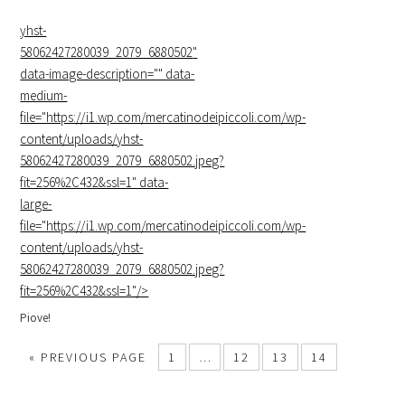
yhst-
58062427280039_2079_6880502
"
data-image-description="" data-
medium-
file="https://i1.wp.com/mercatinodeipiccoli.com/wp-
content/uploads/yhst-
58062427280039_2079_6880502.jpeg?
fit=256%2C432&ssl=1" data-
large-
file="https://i1.wp.com/mercatinodeipiccoli.com/wp-
content/uploads/yhst-
58062427280039_2079_6880502.jpeg?
fit=256%2C432&ssl=1"/>
Piove!
« PREVIOUS PAGE
1
…
12
13
14