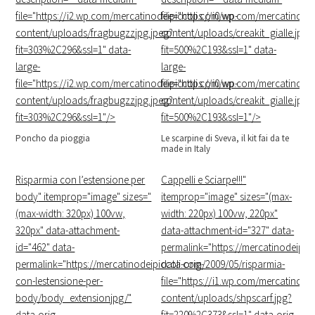
file="https://i2.wp.com/mercatinodeipiccoli.com/wp-
file="https://i0.wp.com/mercatinode
content/uploads/fragbugzzjpg.jpeg?
content/uploads/creakit_gialle.jpg?
fit=303%2C296&ssl=1" data-
fit=500%2C193&ssl=1" data-
large-
large-
file="https://i2.wp.com/mercatinodeipiccoli.com/wp-
file="https://i0.wp.com/mercatinode
content/uploads/fragbugzzjpg.jpeg?
content/uploads/creakit_gialle.jpg?
fit=303%2C296&ssl=1"/>
fit=500%2C193&ssl=1"/>
Poncho da pioggia
Le scarpine di Sveva, il kit fai da te
made in Italy
Risparmia con l’estensione per
Cappelli e Sciarpe!!!
"
body
" itemprop="image" sizes="
itemprop="image" sizes="(max-
(max-width: 320px) 100vw,
width: 220px) 100vw, 220px"
320px" data-attachment-
data-attachment-id="327" data-
id="462" data-
permalink="https://mercatinodeipic
permalink="https://mercatinodeipiccoli.com/2009/05/risparmia-
data-orig-
con-lestensione-per-
file="https://i1.wp.com/mercatinode
body/body_extensionjpg/"
content/uploads/shpscarf.jpg?
data-orig-
fit=220%2C373&ssl=1" data-orig-