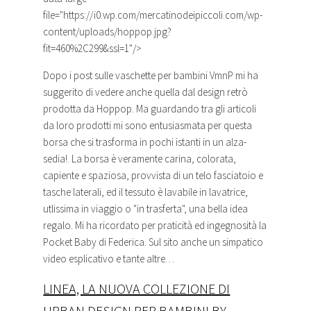
file="https://i0.wp.com/mercatinodeipiccoli.com/wp-
content/uploads/hoppop.jpg?
fit=460%2C299&ssl=1"/>
Dopo i post sulle vaschette per bambini VmnP mi ha
suggerito di vedere anche quella dal design retrò
prodotta da Hoppop. Ma guardando tra gli articoli
da loro prodotti mi sono entusiasmata per questa
borsa che si trasforma in pochi istanti in un alza-
sedia!. La borsa è veramente carina, colorata,
capiente e spaziosa, provvista di un telo
fasciatoio
e
tasche laterali, ed il tessuto è lavabile in lavatrice,
utlissima in viaggio o "in trasferta", una bella idea
regalo. Mi ha ricordato per praticità ed ingegnosità la
Pocket Baby di Federica. Sul sito anche un simpatico
video esplicativo e tante altre…
LINEA, LA NUOVA COLLEZIONE DI
URBAN DESIGN PER BAMBINI BY