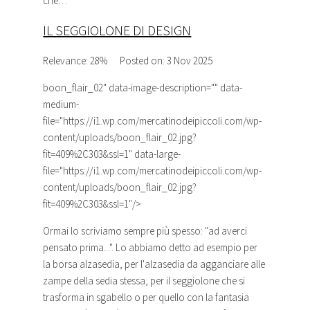
che…
IL SEGGIOLONE DI DESIGN
Relevance: 28%
Posted on: 3 Nov 2025
boon_flair_02
" data-image-description="" data-
medium-
file="https://i1.wp.com/mercatinodeipiccoli.com/wp-
content/uploads/boon_flair_02.jpg?
fit=409%2C303&ssl=1" data-large-
file="https://i1.wp.com/mercatinodeipiccoli.com/wp-
content/uploads/boon_flair_02.jpg?
fit=409%2C303&ssl=1"/>
Ormai lo scriviamo sempre più spesso: "ad averci
pensato prima...". Lo abbiamo detto ad esempio per
la borsa alzasedia, per l'alzasedia da agganciare alle
zampe della sedia stessa, per il seggiolone che si
trasforma in sgabello o per quello con la fantasia