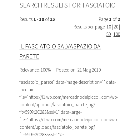
SEARCH RESULTS FOR:
FASCIATOIO
Results
1
-
10
of
15
Page
1
of
2
Results per-page:
10
|
20
|
50
|
100
IL
FASCIATOIO
SALVASPAZIO DA
PARETE
Relevance: 100%
Posted on: 21 Mag 2010
fasciatoio_parete
" data-image-description="" data-
medium-
file="https://i1.wp.com/mercatinodeipiccoli.com/wp-
content/uploads/fasciatoio_parete.jpg?
fit=590%2C283&ssl=1" data-large-
file="https://i1.wp.com/mercatinodeipiccoli.com/wp-
content/uploads/fasciatoio_parete.jpg?
fit=590%2C283&ssl=1"/>