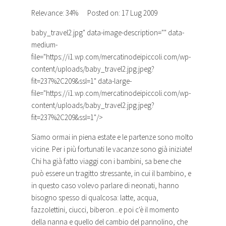
Relevance: 34%
Posted on: 17 Lug 2009
baby_travel2.jpg
" data-image-description="" data-
medium-
file="https://i1.wp.com/mercatinodeipiccoli.com/wp-
content/uploads/baby_travel2.jpg.jpeg?
fit=237%2C209&ssl=1" data-large-
file="https://i1.wp.com/mercatinodeipiccoli.com/wp-
content/uploads/baby_travel2.jpg.jpeg?
fit=237%2C209&ssl=1"/>
Siamo ormai in piena estate e le partenze sono molto
vicine. Per i più fortunati le vacanze sono già iniziate!
Chi ha già fatto viaggi con i bambini, sa bene che
può essere un tragitto stressante, in cui il bambino, e
in questo caso volevo parlare di neonati, hanno
bisogno spesso di qualcosa: latte, acqua,
fazzolettini, ciucci, biberon...e poi c'è il momento
della nanna e quello del cambio del pannolino, che