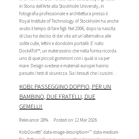
in Storia dell'Arte alla Stockholm University, in
fotografia professionale e architettura presso il
Royal Institute of Technology of Stockholm ha anche
avuto il tempo di fare figli. Nel 2006, dopo la nascita
di Llias ha deciso di dar vita ad un'alternativa alle
solite culle, lettini e dondolini portatili. E' nato
DockATot™, un materassino che nella forma ricorda
uno di quei piccoli gommoni con i quali si va per
mare. Design svedese e materiali europei hanno
passato i test di sicurezza. Sia i tessuti che i cuscini…
KOBI: PASSEGGINO DOPPIO, PER UN
BAMBINO, DUE FRATELLI, DUE
GEMELLI!
Relevance: 28%
Posted on: 12 Mar 2026
Kobi2ovetti
" data-image-description="" data-medium-