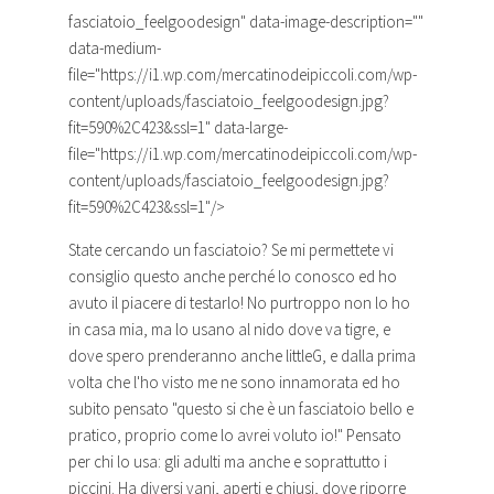
fasciatoio_feelgoodesign
" data-image-description=""
data-medium-
file="https://i1.wp.com/mercatinodeipiccoli.com/wp-
content/uploads/fasciatoio_feelgoodesign.jpg?
fit=590%2C423&ssl=1" data-large-
file="https://i1.wp.com/mercatinodeipiccoli.com/wp-
content/uploads/fasciatoio_feelgoodesign.jpg?
fit=590%2C423&ssl=1"/>
State cercando un
fasciatoio
? Se mi permettete vi
consiglio questo anche perché lo conosco ed ho
avuto il piacere di testarlo! No purtroppo non lo ho
in casa mia, ma lo usano al nido dove va tigre, e
dove spero prenderanno anche littleG, e dalla prima
volta che l'ho visto me ne sono innamorata ed ho
subito pensato "questo si che è un
fasciatoio
bello e
pratico, proprio come lo avrei voluto io!" Pensato
per chi lo usa: gli adulti ma anche e soprattutto i
piccini. Ha diversi vani, aperti e chiusi, dove riporre