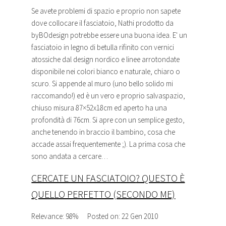
Se avete problemi di spazio e proprio non sapete
dove collocare il
fasciatoio
, Nathi prodotto da
byBOdesign potrebbe essere una buona idea. E' un
fasciatoio
in legno di betulla rifinito con vernici
atossiche dal design nordico e linee arrotondate
disponibile nei colori bianco e naturale, chiaro o
scuro. Si appende al muro (uno bello solido mi
raccomando!) ed è un vero e proprio salvaspazio,
chiuso misura 87×52x18cm ed aperto ha una
profondità di 76cm. Si apre con un semplice gesto,
anche tenendo in braccio il bambino, cosa che
accade assai frequentemente ;). La prima cosa che
sono andata a cercare…
CERCATE UN
FASCIATOIO
? QUESTO È
QUELLO PERFETTO (SECONDO ME)
Relevance: 98%
Posted on: 22 Gen 2010