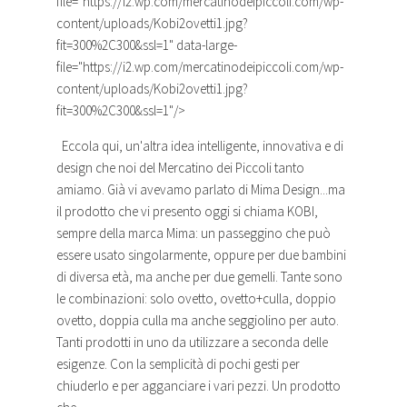
file="https://i2.wp.com/mercatinodeipiccoli.com/wp-
content/uploads/Kobi2ovetti1.jpg?
fit=300%2C300&ssl=1" data-large-
file="https://i2.wp.com/mercatinodeipiccoli.com/wp-
content/uploads/Kobi2ovetti1.jpg?
fit=300%2C300&ssl=1"/>
Eccola qui, un'altra idea intelligente, innovativa e di
design che noi del Mercatino dei Piccoli tanto
amiamo. Già vi avevamo parlato di Mima Design...ma
il prodotto che vi presento oggi si chiama KOBI,
sempre della marca Mima: un passeggino che può
essere usato singolarmente, oppure per due bambini
di diversa età, ma anche per due gemelli. Tante sono
le combinazioni: solo ovetto, ovetto+culla, doppio
ovetto, doppia culla ma anche seggiolino per auto.
Tanti prodotti in uno da utilizzare a seconda delle
esigenze. Con la semplicità di pochi gesti per
chiuderlo e per agganciare i vari pezzi. Un prodotto