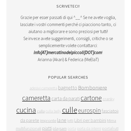
SCRIVETECI!
Grazie per esser passati di qui ^__^ Se ne avete voglia,
lasciate i vostri commenti perché ci piacciono tanto, ci
aiutano a migliorare e sono preziosi per tutti!
Se invece avete suggerimenti, consigli, critiche o se
semplicemente volete contattarci:
info[AT]mercatinodeipiccoli[DOT]com
!
Arianna (Akari) & Federica (MeElaT)
POPULAR SEARCHES
Bomboniere
bagnetto
adesivi cameretta
cameretta
cartone
carta da parati
cranky
culle
cucina
eurospin
fasciatoio
culla
culla belly
la ne
da parete
Libri per bambini
impronte
letti
Mima
piatti
multifunzionali
playsam
portafrutta
porta
porta da interni