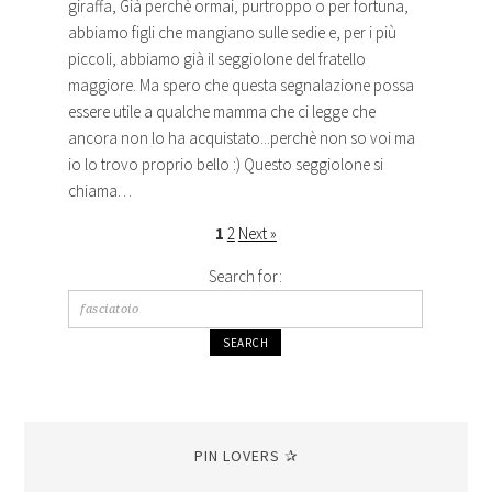
giraffa, Già perchè ormai, purtroppo o per fortuna,
abbiamo figli che mangiano sulle sedie e, per i più
piccoli, abbiamo già il seggiolone del fratello
maggiore. Ma spero che questa segnalazione possa
essere utile a qualche mamma che ci legge che
ancora non lo ha acquistato...perchè non so voi ma
io lo trovo proprio bello :) Questo seggiolone si
chiama…
1
2
Next »
Search for:
PIN LOVERS ✰