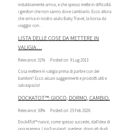
indubbiamente arriva, e che spesso mette in difficoltà
i genitori che non sanno dove cambiarlo. Ecco allora
che arriva in nostro aiuto Baby Travel, la borsa da
viaggio con…
LISTA DELLE COSE DA METTERE IN
VALIGIA…
Relevance: 31%
Posted on: 9 Lug 2013
Cosa mettere in valigia prima di partire con dei
bambini? Ecco alcuni suggerimenti e prodotti utili e
salvaspazio!
DOCKATOT™: GIOCO, DORMO, CAMBIO.
Relevance: 30%
Posted on: 25 Feb 2026
DockATot™ nasce, come spesso succede, dall'idea di
una mamma. Lisa Furuland, svedese, dopo gli studi