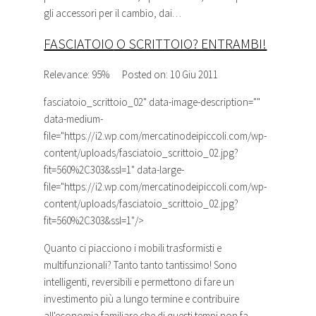
gli accessori per il cambio, dai…
FASCIATOIO
O SCRITTOIO? ENTRAMBI!
Relevance: 95%
Posted on: 10 Giu 2011
fasciatoio_scrittoio_02
" data-image-description=""
data-medium-
file="https://i2.wp.com/mercatinodeipiccoli.com/wp-
content/uploads/fasciatoio_scrittoio_02.jpg?
fit=560%2C303&ssl=1" data-large-
file="https://i2.wp.com/mercatinodeipiccoli.com/wp-
content/uploads/fasciatoio_scrittoio_02.jpg?
fit=560%2C303&ssl=1"/>
Quanto ci piacciono i mobili trasformisti e
multifunzionali? Tanto tanto tantissimo! Sono
intelligenti, reversibili e permettono di fare un
investimento più a lungo termine e contribuire
all'economia familiare che di questi tempi non fa