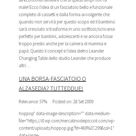
male! Ecco l'idea di un
fasciatoio
bello e funzionale
completo di cassetti e dalla forma avvolgente che
quando non servirà per questo scopo ed il bambino
sarà cresciuto si trasforma in uno scrittoio/scrivania
perfetto per bambini, adolescenti e se ancora fosse
troppo presto anche per la camera di mamma e
papà. Questo il concept e l'idea dietro Leander
Changing Table dello studio Leander che produce
altri…
UNA BORSA-
FASCIATOIO
O
ALZASEDIA? TUTTEDDUE!
Relevance: 57%
Posted on: 28 Set 2009
hoppop
" data-image-description="" data-medium-
file="https://i0.wp.com/mercatinodeipiccoli.com/wp-
content/uploads/hoppop.jpg?fit=460%2C299&ssl=1"
data-large-