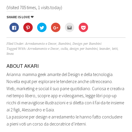
(Visited 705 times, 1 visits today)
SHARE IS LOVE ❤
Fai
Fai
Fai
Fai
Fai
Fai
clic
clic
clic
clic
clic
clic
per
qui
qui
qui
qui
qui
condividere
per
per
per
per
per
su
condividere
condividere
condividere
inviare
condividere
Facebook
su
su
su
l'articolo
su
Filed Under:
Arredamento e Decor
,
Bambini
,
Design per Bambini
(Si
Pinterest
Twitter
Google+
via
Pocket
Tagged With:
Arredamento e Decor
,
culla
,
design per bambini
,
leander
,
letti
,
apre
(Si
(Si
(Si
mail
(Si
linea
in
apre
apre
apre
ad
apre
una
in
in
in
un
in
nuova
una
una
una
amico
una
ABOUT
AKARI
finestra)
nuova
nuova
nuova
(Si
nuova
finestra)
finestra)
finestra)
apre
finestra)
in
Arianna: mamma geek amante del Design e della tecnologia.
una
nuova
Novella expat per esplorare le tendenze anche oltreoceano.
finestra)
Web, marketing e social il suo pane quotidiano. Curiosa e creativa
nel tempo libero, scopre app e videogames, legge libri pop-up
ricchi di meravigliose illustrazioni e si diletta con il fai-da-te insieme
ai 2 figli, Alessandro e Gaia.
La passione per design e arredamento le hanno fatto concludere
a pieni voti un corso da decoratrice d’interni.