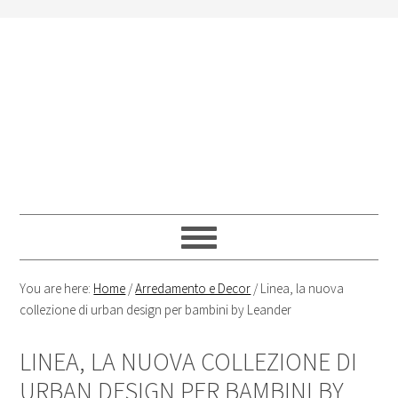
Skip
Skip
Skip
Skip
to
to
to
to
primary
content
primary
footer
navigation
sidebar
You are here:
Home
/
Arredamento e Decor
/
Linea, la nuova
collezione di urban design per bambini by Leander
LINEA, LA NUOVA COLLEZIONE DI
URBAN DESIGN PER BAMBINI BY