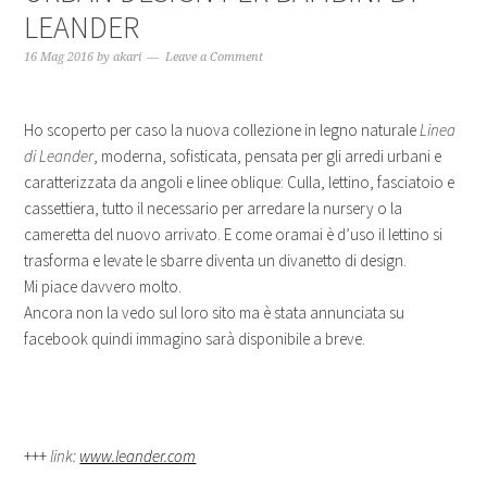
LEANDER
16 Mag 2016
by
akari
Leave a Comment
Ho scoperto per caso la nuova collezione in legno naturale
Linea
di Leander
, moderna, sofisticata, pensata per gli arredi urbani e
caratterizzata da angoli e linee oblique: Culla, lettino, fasciatoio e
cassettiera, tutto il necessario per arredare la nursery o la
cameretta del nuovo arrivato. E come oramai è d’uso il lettino si
trasforma e levate le sbarre diventa un divanetto di design.
Mi piace davvero molto.
Ancora non la vedo sul loro sito ma è stata annunciata su
facebook quindi immagino sarà disponibile a breve.
+++
link:
www.leander.com