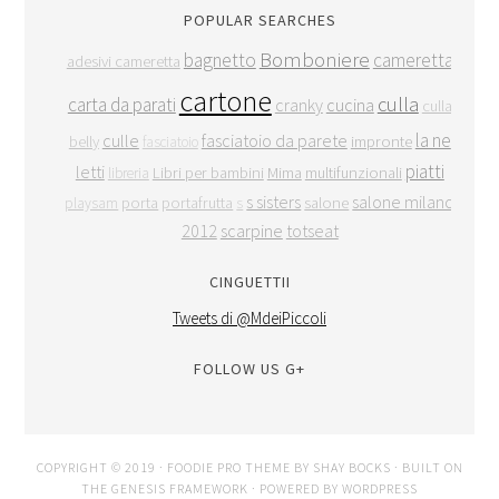
POPULAR SEARCHES
Bomboniere
bagnetto
cameretta
adesivi cameretta
cartone
culla
carta da parati
cranky
cucina
culla
la ne
culle
fasciatoio da parete
belly
impronte
fasciatoio
piatti
letti
Libri per bambini
Mima
multifunzionali
libreria
s sisters
salone milano
porta
portafrutta
salone
playsam
s
2012
scarpine
totseat
CINGUETTII
Tweets di @MdeiPiccoli
FOLLOW US G+
COPYRIGHT © 2019 ·
FOODIE PRO THEME
BY
SHAY BOCKS
· BUILT ON
THE
GENESIS FRAMEWORK
· POWERED BY
WORDPRESS