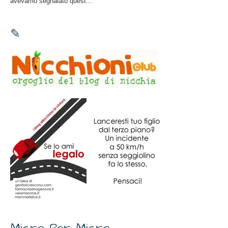
avevamo segnalato quest...
✎
Micro Per Micro