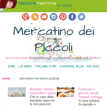
Mercatino dei
Piccoli
Unconventional Design, lifestyle e creatività a misura di Bambino
HOME
CHI SIAMO
PARLANO DI NOI
CATEGORIE BLOG
ARCHIVIO
HOME
ARCHIVES FOR ESFOLIAZIONE
Boomini: estetica,
Conoscere e
essenzialità e gioco
giocare con gli
Che le case delle
Animali Selvaggi
bambole siano tra
In terre lontane,
le mie passioni
fra giungle e