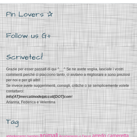
Pin Lovers ✰
Follow us G+
Scriveteci!
Grazie per esser passati di qui ^__^ Se ne avete voglia, lasciate i vostri
commenti perché ci piacciono tanto, ci aiutano a migliorare e sono preziosi
per noi e per gli altri!
Se invece avete suggerimenti, consigli, critiche o se semplicemente volete
contattarci:
info[AT]mercatinodeipiccoli[DOT]com
!
Arianna, Federica e Velentina
Tag
animali
arredo cameretta
abbigliamento bambini
Arredamento e Decor