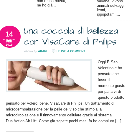
non è una novità,
savane, vivono
ne ho già...
animali selvaggi:
leoni,
ippopotami,...
Una coccola di bellezza
14
con VisaCare di Philips
FEB
2015
Written by
AKARI
LEAVE A COMMENT
Oggi È San
Valentino e ho
pensato che
fosse il
momento giusto
per parlarvi di
questo prodotto
pensato per volerci bene, VisaCare di Philips. Un trattamento di
microdermoabrasione per la pelle del viso che stimola la
microcircolazione e il rinnovamento cellulare grazie al sistema
DualAction Air Lift. Come già sapete pochi mesi fa ho compiuto […]