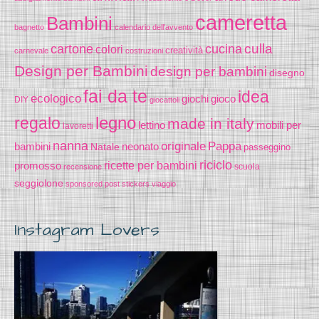
cameretta
Bambini
bagnetto
calendario dell'avvento
cucina
culla
cartone
colori
creatività
carnevale
costruzioni
Design per Bambini
design per bambini
disegno
fai da te
idea
ecologico
gioco
giochi
DIY
giocattoli
legno
regalo
made in italy
lettino
mobili per
lavoretti
nanna
originale
Pappa
bambini
Natale
neonato
passeggino
riciclo
promosso
ricette per bambini
scuola
recensione
seggiolone
sponsored post
stickers
viaggio
Instagram Lovers