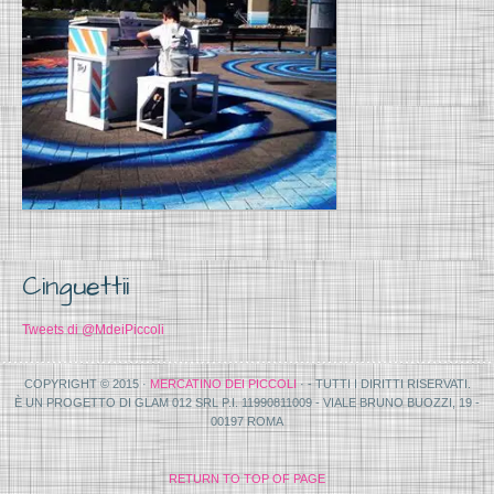
Cinguettii
Tweets di @MdeiPiccoli
COPYRIGHT © 2015 ·
MERCATINO DEI PICCOLI
· - TUTTI I DIRITTI RISERVATI.
È UN PROGETTO DI GLAM 012 SRL P.I. 11990811009 - VIALE BRUNO BUOZZI, 19 -
00197 ROMA
RETURN TO TOP OF PAGE