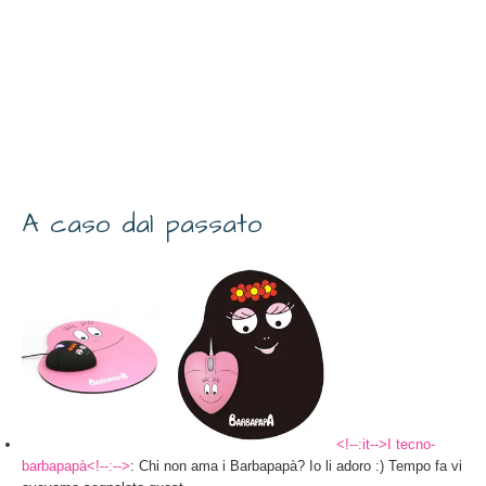
A caso dal passato
<!--:it-->I tecno-
barbapapà<!--:-->
: Chi non ama i Barbapapà? Io li adoro :) Tempo fa vi