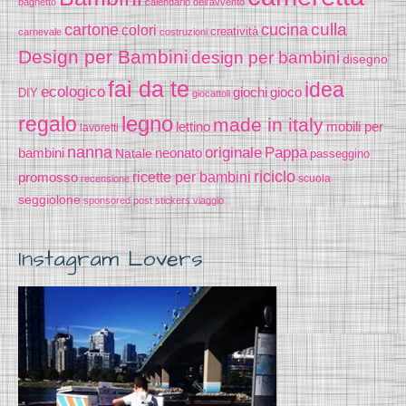
bagnetto
calendario dell'avvento
cucina
culla
cartone
colori
creatività
carnevale
costruzioni
Design per Bambini
design per bambini
disegno
fai da te
idea
ecologico
gioco
giochi
DIY
giocattoli
legno
regalo
made in italy
lettino
mobili per
lavoretti
nanna
originale
Pappa
bambini
Natale
neonato
passeggino
riciclo
promosso
ricette per bambini
scuola
recensione
seggiolone
sponsored post
stickers
viaggio
Instagram Lovers