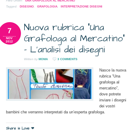
(Si
su
su
su
su
l'articolo
(Si
Filed Under:
UNA GRAFOLOGA AL MERCATINO
apre
Pinterest
Twitter
Google+
Pocket
via
apre
in
(Si
(Si
(Si
(Si
mail
in
Tagged:
DISEGNO
,
GRAFOLOGIA
,
INTERPRETAZIONE DISEGNI
una
apre
apre
apre
apre
ad
una
nuova
in
in
in
in
un
nuova
finestra)
una
una
una
una
amico
finestra)
nuova
nuova
nuova
nuova
(Si
Nuova rubrica “Una
finestra)
finestra)
finestra)
finestra)
apre
in
7
una
Grafologa al Mercatino”
nuova
NOV
finestra)
2012
- L’analisi dei disegni
Written by
MOMA
3 COMMENTS
Nasce la nuova
rubrica “Una
grafologa al
mercatino”,
dove potrete
inviare i disegni
dei vostri
bambini che verranno interpretati da un’esperta grafologa.
Share is Love ❤