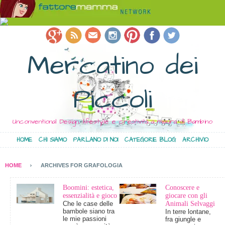
Mercatino dei
Piccoli
Unconventional Design, lifestyle e creatività a misura di Bambino
HOME
CHI SIAMO
PARLANO DI NOI
CATEGORIE BLOG
ARCHIVIO
HOME
ARCHIVES FOR GRAFOLOGIA
Boomini: estetica,
Conoscere e
essenzialità e gioco
giocare con gli
Che le case delle
Animali Selvaggi
bambole siano tra
In terre lontane,
le mie passioni
fra giungle e