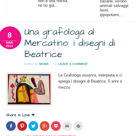
non è una novità,
savane, vivono
ne ho già...
animali selvaggi:
leoni,
ippopotami,...
Una grafologa al
8
Mercatino: i disegni di
MAR
2013
Beatrice
Written by
MOMA
LEAVE A COMMENT
La Grafologa osserva, interpreta e ci
spiega i disegni di Beatrice, 5 anni e
mezzo.
Share is Love ❤
Condividi
Clicca
Clicca
Clicca
Clicca
Clicca
Clicca
su
per
per
per
per
per
per
Facebook
condividere
condividere
condividere
condividere
inviare
stampare