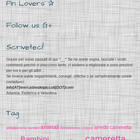
Pin Lovers ✰
Follow us G+
Scriveteci!
Grazie per esser passati di qui ^__^ Se ne avete voglia, lasciate i vostri
commenti perché ci piacciono tanto, ci aiutano a migliorare e sono preziosi
per noi e per gli altri!
Se invece avete suggerimenti, consigli, critiche o se semplicemente volete
contattarci:
info[AT]mercatinodeipiccoli[DOT]com
!
Arianna, Federica e Velentina
Tag
animali
arredo cameretta
abbigliamento bambini
Arredamento e Decor
cameretta
Bambini