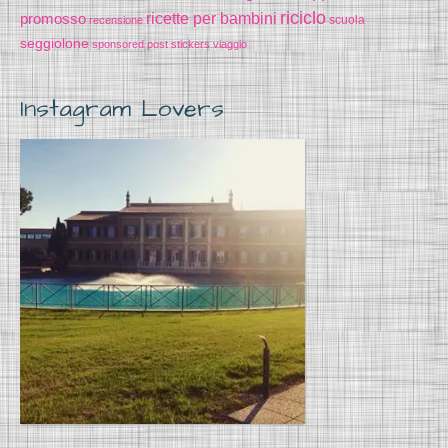
riciclo
promosso
ricette per bambini
scuola
recensione
seggiolone
sponsored post
stickers
viaggio
Instagram Lovers