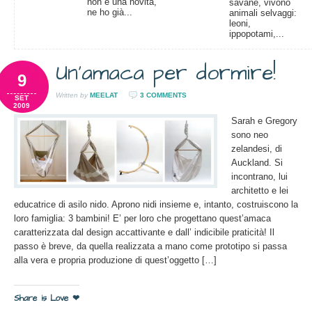
non è una novità,
savane, vivono
ne ho già...
animali selvaggi:
leoni,
ippopotami,...
Un’amaca per dormire!
9
Written by
MEELAT
3 COMMENTS
SET
2009
Sarah e Gregory
sono neo
zelandesi, di
Auckland. Si
incontrano, lui
architetto e lei
educatrice di asilo nido. Aprono nidi insieme e, intanto, costruiscono la
loro famiglia: 3 bambini! E’ per loro che progettano quest’amaca
caratterizzata dal design accattivante e dall’ indicibile praticità! Il
passo è breve, da quella realizzata a mano come prototipo si passa
alla vera e propria produzione di quest’oggetto […]
Share is Love ❤