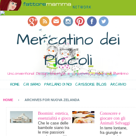
Mercatino dei
Piccoli
Unconventional Design, lifestyle e creatività a misura di Bambino
HOME
CHI SIAMO
PARLANO DI NOI
CATEGORIE BLOG
ARCHIVIO
HOME
ARCHIVES FOR NUOVA ZELANDA
Boomini: estetica,
Conoscere e
essenzialità e gioco
giocare con gli
Che le case delle
Animali Selvaggi
bambole siano tra
In terre lontane,
le mie passioni
fra giungle e