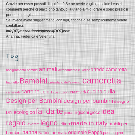
Grazie per esser passati di qui ^__^ Se ne avete voglia, lasciate i vostri
commenti perché ci piacciono tanto, ci aiutano a migliorare e sono preziosi
per noi e per gli altri!
Se invece avete suggerimenti, consigli, critiche o se semplicemente volete
contattarci:
info[AT]mercatinodeipiccoli[DOT]com
!
Arianna, Federica e Velentina
Tag
animali
arredo cameretta
abbigliamento bambini
Arredamento e Decor
cameretta
Bambini
bagnetto
calendario dell'avvento
cucina
culla
cartone
colori
creatività
carnevale
costruzioni
Design per Bambini
design per bambini
disegno
fai da te
idea
ecologico
gioco
giochi
DIY
giocattoli
legno
regalo
made in italy
lettino
mobili per
lavoretti
nanna
originale
Pappa
bambini
Natale
neonato
passeggino